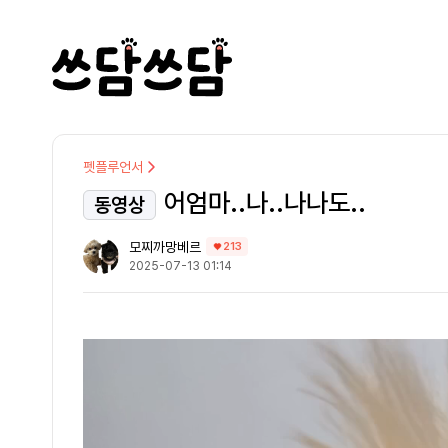
펫플루언서
어엄마..나..나나도..
동영상
모찌까망베르
213
2025-07-13 01:14