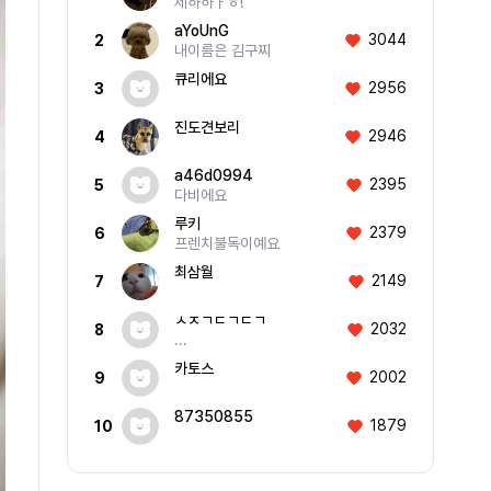
제하하ㅏㅎ!
aYoUnG
3044
2
내이름은 김구찌
큐리에요
2956
3
진도견보리
2946
4
a46d0994
2395
5
다비에요
루키
2379
6
프렌치불독이예요
최삼월
2149
7
ㅅㅈㄱㄷㄱㄷㄱ
2032
8
...
카토스
2002
9
87350855
1879
10