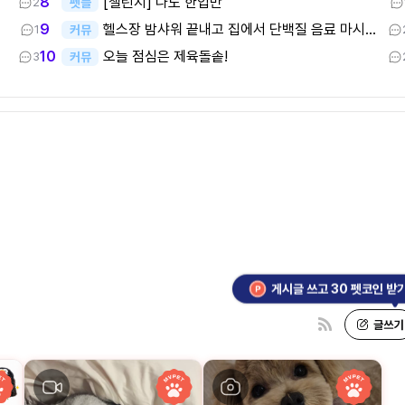
[챌린지] 나도 한입만
8
펫플
2
헬스장 밤샤워 끝내고 집에서 단백질 음료 마시는 중이요
9
커뮤
1
오늘 점심은 제육돌솥!
10
커뮤
3
게시글 쓰고 30 펫코인 받