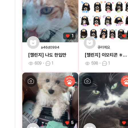
1
a46d0994
큐리에요
[챌린지] 나도 한입만
[챌린지] 이모티콘 ㅎㅎㅎ
609
ㆍ
1
598
ㆍ
1
5