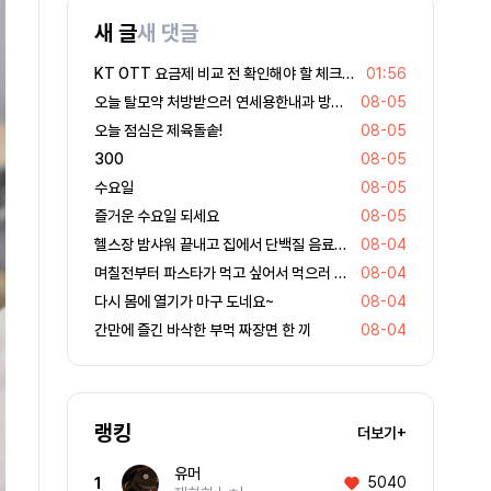
새 글
새 댓글
KT OTT 요금제 비교 전 확인해야 할 체크리스트
01:56
오늘 탈모약 처방받으러 연세용한내과 방문했어요
08-05
오늘 점심은 제육돌솥!
08-05
300
08-05
수요일
08-05
즐거운 수요일 되세요
08-05
헬스장 밤샤워 끝내고 집에서 단백질 음료 마시는 중이요
08-04
며칠전부터 파스타가 먹고 싶어서 먹으러 왔어요
08-04
다시 몸에 열기가 마구 도네요~
08-04
간만에 즐긴 바삭한 부먹 짜장면 한 끼
08-04
랭킹
더보기+
유머
5040
1