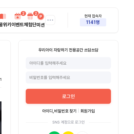
2
2
현재 접속자
1141명
물위키
이벤트
체험단
미션
우리아이 자랑하기 전용공간 쓰담쓰담
1
로그인
아이디,비밀번호 찾기
|
회원가입
SNS 계정으로 로그인