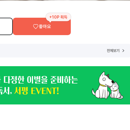
+10P 획득
좋아요
전체보기