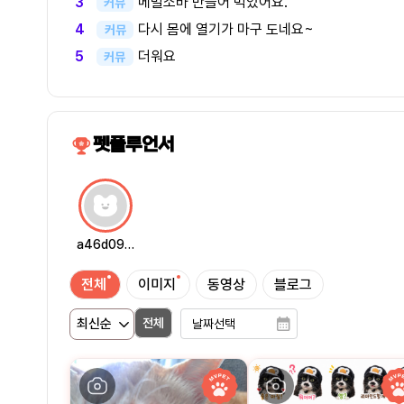
메밀소바 만들어 먹었어요.
3
커뮤
다시 몸에 열기가 마구 도네요~
4
커뮤
더워요
5
커뮤
펫플루언서
a46d09…
전체
이미지
동영상
블로그
전체