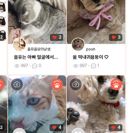
2
2
3
을유을묘의냥생
pooh
을유는 아빠 얼굴에서만 잠이 와요
울 막내귀욤둥이 ♡
997
ㆍ
0
997
ㆍ
1
2
4
4