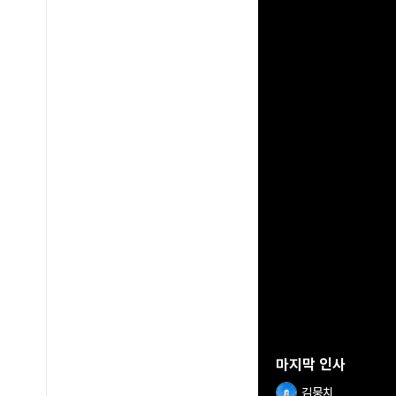
마지막 인사
김뭉치