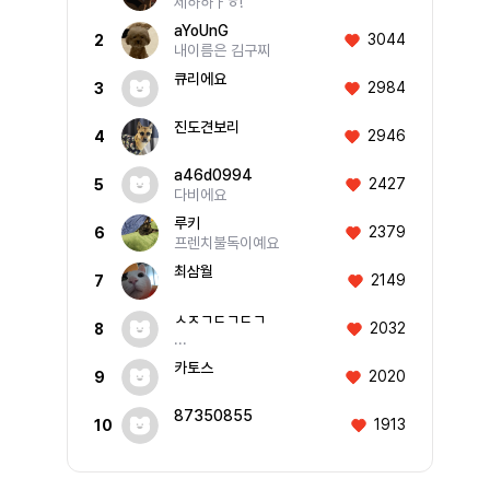
제하하ㅏㅎ!
aYoUnG
3044
2
내이름은 김구찌
큐리에요
2984
3
진도견보리
2946
4
a46d0994
2427
5
다비에요
루키
2379
6
프렌치불독이예요
최삼월
2149
7
ㅅㅈㄱㄷㄱㄷㄱ
2032
8
...
카토스
2020
9
87350855
1913
10