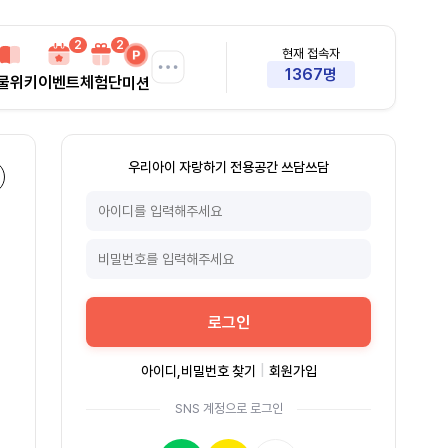
2
2
현재 접속자
1367명
물위키
이벤트
체험단
미션
우리아이 자랑하기 전용공간 쓰담쓰담
×
댓글
0
로그인
아이디,비밀번호 찾기
|
회원가입
SNS 계정으로 로그인