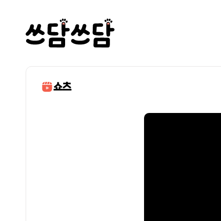
물티슈? 없어요. 그
감자포테토
쇼츠