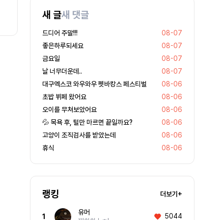
로그인
후 댓글을 작성할 수 있습니다.
새 글
새 댓글
드디어 주말!!!
08-07
좋은하루되세요
08-07
금요일
08-07
날 너무더운데..
08-07
대구엑스코 와우와우 펫바캉스 페스티벌
08-06
초밥 뷔페 왔어요
08-06
오이를 무쳐보았어요
08-06
💦 목욕 후, 털만 마르면 끝일까요?
08-06
고양이 조직검사를 받았는데
08-06
휴식
08-06
랭킹
더보기+
유머
5044
1