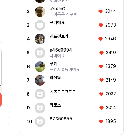
제하하ㅏㅎ!
aYoUnG
3044
2
내이름은 김구찌
큐리에요
2973
3
진도견보리
2946
4
a46d0994
2410
5
다비에요
루키
2379
6
프렌치불독이예요
최삼월
2149
7
ㅅㅈㄱㄷㄱㄷㄱ
2032
8
...
카토스
2014
9
87350855
1895
10