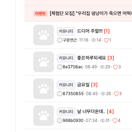
[체험단 모집] "우리집 댕냥이가 죽으면 어떡
이벤트
드디어 주말!!!
[1]
커뮤니티
구운연근
ㆍ
11:16
ㆍ
14
ㆍ
1
좋은하루되세요
[3]
커뮤니티
8e3708ac
ㆍ
08:49
ㆍ
29
ㆍ
3
금요일
[3]
커뮤니티
87350855
ㆍ
08:45
ㆍ
28
ㆍ
3
날 너무더운데..
[4]
커뮤니티
968b0930
ㆍ
07:34
ㆍ
31
ㆍ
4