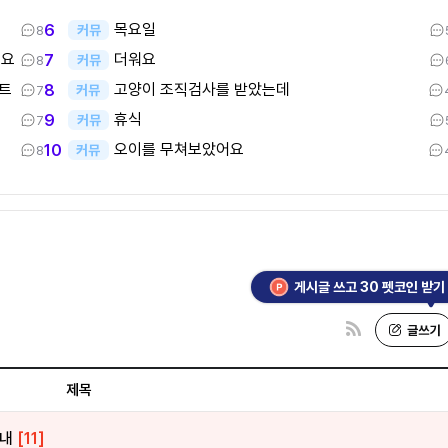
목요일
6
커뮤
8
어요
더워요
7
커뮤
8
스트
고양이 조직검사를 받았는데
8
커뮤
7
휴식
9
커뮤
7
오이를 무쳐보았어요
10
커뮤
8
게시글 쓰고 30 펫코인 받기
제목
안내
[11]