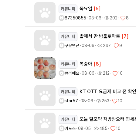
목요일
[5]
커뮤니티
87350855
ㆍ
08-06
ㆍ
202
ㆍ
8
밭에서 딴 방울토마토
[7]
커뮤니티
구운연근
ㆍ
08-06
ㆍ
247
ㆍ
9
복숭아
[8]
커뮤니티
큐리에요
ㆍ
08-06
ㆍ
212
ㆍ
10
KT OTT 요금제 비교 전 
커뮤니티
star57
ㆍ
08-06
ㆍ
253
ㆍ
10
오늘 탈모약 처방받으러 연
커뮤니티
카토스
ㆍ
08-05
ㆍ
485
ㆍ
10