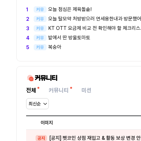
오늘 점심은 제육돌솥!
1
커뮤
오늘 탈모약 처방받으러 연세용한내과 방문했
2
커뮤
KT OTT 요금제 비교 전 확인해야 할 체크리
3
커뮤
밭에서 딴 방울토마토
4
커뮤
복숭아
5
커뮤
커뮤니티
전체
커뮤니티
미션
이미지
[공지] 펫코인 상점 재입고 & 활동 보상 변경 
공지