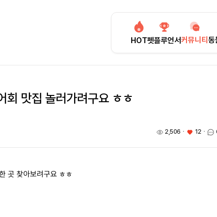
커뮤니티
동
HOT
펫플루언서
어회 맛집 놀러가려구요 ㅎㅎ
2,506
ㆍ
12
ㆍ
만한 곳 찾아보려구요 ㅎㅎ