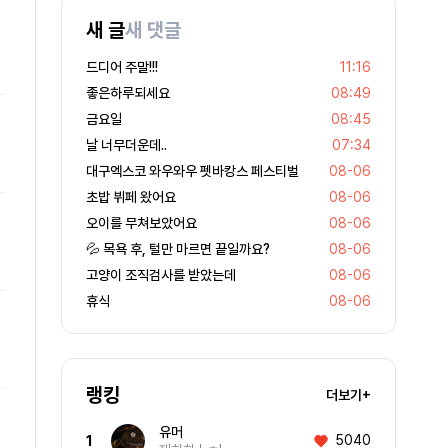
새 글
새 댓글
드디어 주말!!!
11:16
좋은하루되세요
08:49
금요일
08:45
날 너무더운데..
07:34
대구엑스코 와우와우 펫바캉스 페스티벌
08-06
초밥 뷔페 왔어요
08-06
오이를 무쳐보았어요
08-06
💦 목욕 후, 털만 마르면 끝일까요?
08-06
고양이 조직검사를 받았는데
08-06
휴식
08-06
랭킹
더보기+
유머
5040
1