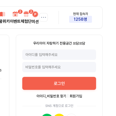
2
2
현재 접속자
1258명
물위키
이벤트
체험단
미션
우리아이 자랑하기 전용공간 쓰담쓰담
6
로그인
아이디,비밀번호 찾기
|
회원가입
SNS 계정으로 로그인