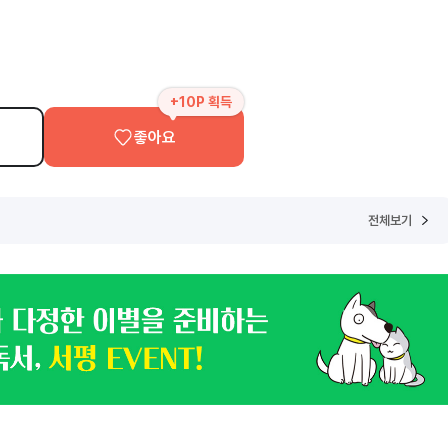
+10P 획득
좋아요
전체보기