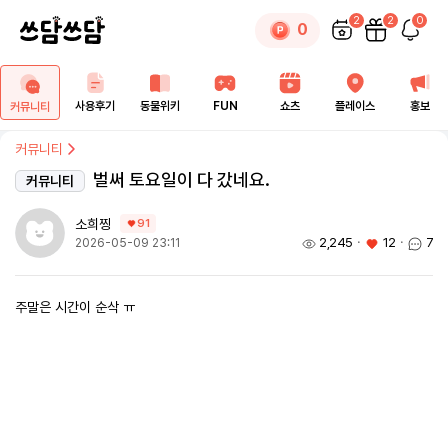
2
2
0
0
사용후기
동물위키
FUN
쇼츠
플레이스
홍보
커뮤니티
커뮤니티
벌써 토요일이 다 갔네요.
커뮤니티
소희찡
91
2,245
ㆍ
12
ㆍ
7
2026-05-09 23:11
주말은 시간이 순삭 ㅠ