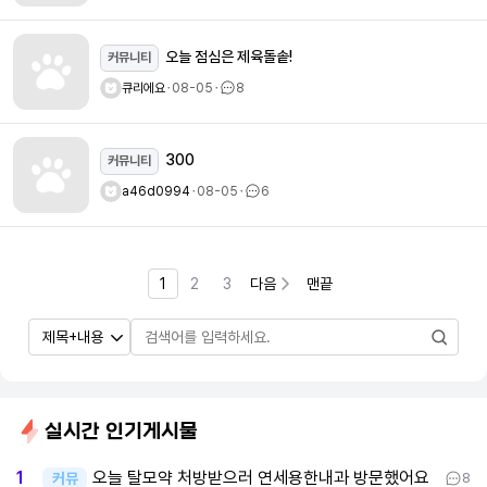
오늘 점심은 제육돌솥!
커뮤니티
큐리에요
ㆍ
08-05
ㆍ
8
300
커뮤니티
a46d0994
ㆍ
08-05
ㆍ
6
1
2
3
다음
맨끝
실시간 인기게시물
오늘 탈모약 처방받으러 연세용한내과 방문했어요
1
커뮤
8