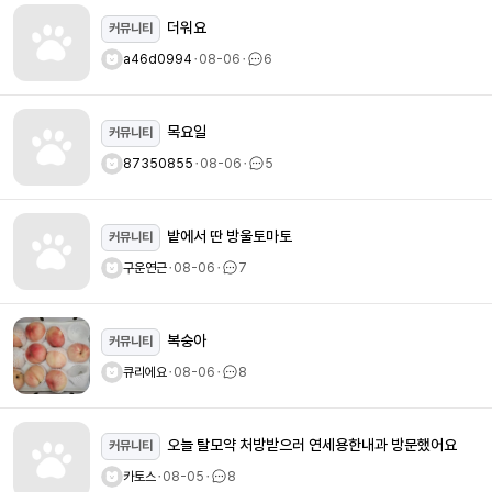
더워요
커뮤니티
a46d0994
ㆍ
08-06
ㆍ
6
목요일
커뮤니티
87350855
ㆍ
08-06
ㆍ
5
밭에서 딴 방울토마토
커뮤니티
구운연근
ㆍ
08-06
ㆍ
7
복숭아
커뮤니티
큐리에요
ㆍ
08-06
ㆍ
8
오늘 탈모약 처방받으러 연세용한내과 방문했어요
커뮤니티
카토스
ㆍ
08-05
ㆍ
8