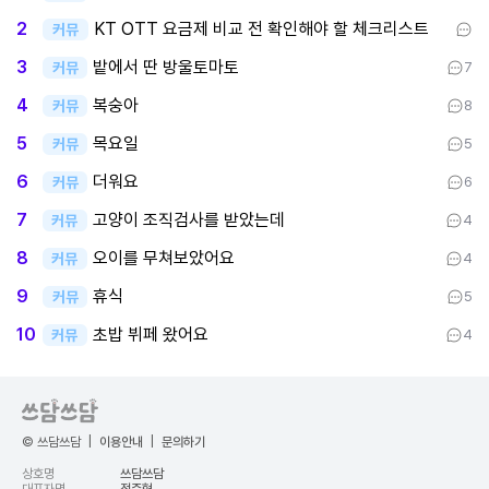
KT OTT 요금제 비교 전 확인해야 할 체크리스트
2
커뮤
밭에서 딴 방울토마토
3
커뮤
7
복숭아
4
커뮤
8
목요일
5
커뮤
5
더워요
6
커뮤
6
고양이 조직검사를 받았는데
7
커뮤
4
오이를 무쳐보았어요
8
커뮤
4
휴식
9
커뮤
5
초밥 뷔페 왔어요
10
커뮤
4
© 쓰담쓰담
|
이용안내
|
문의하기
상호명
쓰담쓰담
대표자명
정준혁