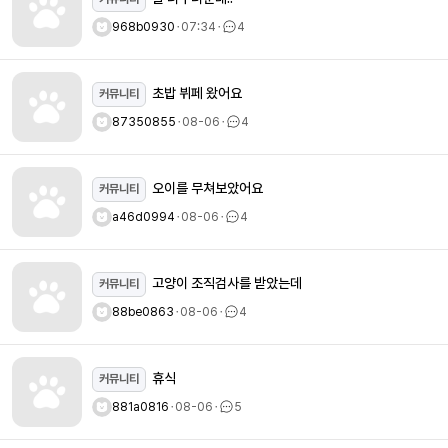
968b0930
ㆍ
07:34
ㆍ
4
초밥 뷔페 왔어요
커뮤니티
87350855
ㆍ
08-06
ㆍ
4
오이를 무쳐보았어요
커뮤니티
a46d0994
ㆍ
08-06
ㆍ
4
고양이 조직검사를 받았는데
커뮤니티
88be0863
ㆍ
08-06
ㆍ
4
휴식
커뮤니티
881a0816
ㆍ
08-06
ㆍ
5