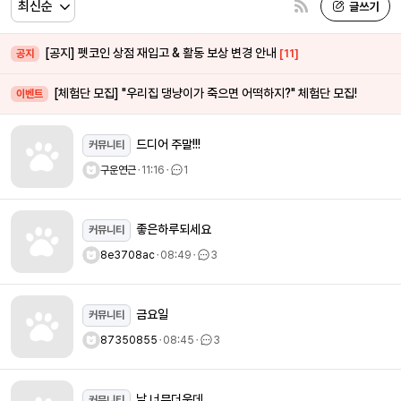
[공지] 펫코인 상점 재입고 & 활동 보상 변경 안내
[11]
공지
[체험단 모집] "우리집 댕냥이가 죽으면 어떡하지?" 체험단 모집!
이벤트
드디어 주말!!!
커뮤니티
구운연근
ㆍ
11:16
ㆍ
1
좋은하루되세요
커뮤니티
8e3708ac
ㆍ
08:49
ㆍ
3
금요일
커뮤니티
87350855
ㆍ
08:45
ㆍ
3
날 너무더운데..
커뮤니티