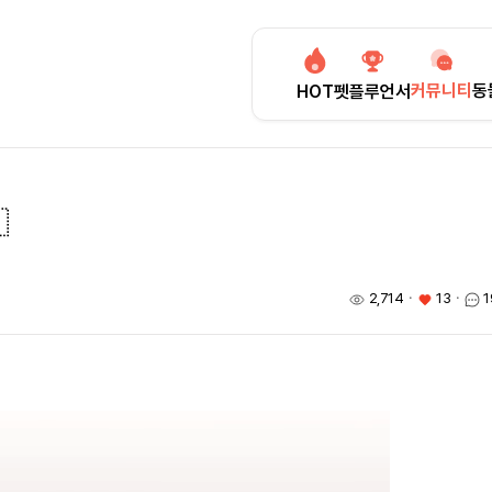
커뮤니티
동
HOT
펫플루언서

2,714
ㆍ
13
ㆍ
1