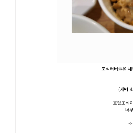
조식러버들은 새
(새벽 
호텔조식이
너무
조