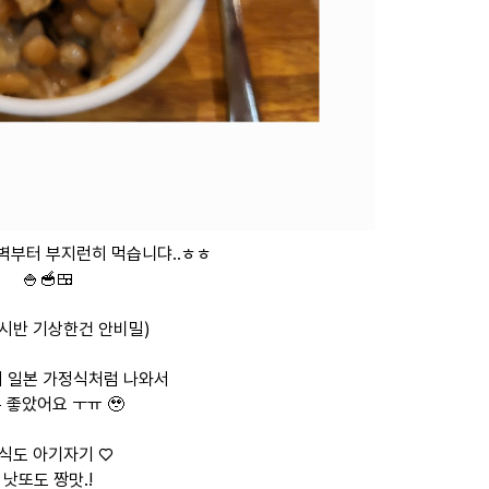
벽부터 부지런히 먹습니댜..ㅎㅎ
🍚🥣🍱
4시반 기상한건 안비밀)
 일본 가정식처럼 나와서
 좋았어요 ㅜㅠ 🥹
식도 아기자기 ♡
낫또도 짱맛.!