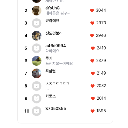
제하하ㅏㅎ!
aYoUnG
3044
2
내이름은 김구찌
큐리에요
2973
3
진도견보리
2946
4
a46d0994
2410
5
다비에요
루키
2379
6
프렌치불독이예요
최삼월
2149
7
ㅅㅈㄱㄷㄱㄷㄱ
2032
8
...
카토스
2014
9
87350855
1895
10