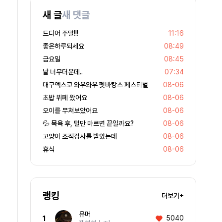
새 글
새 댓글
드디어 주말!!!
11:16
좋은하루되세요
08:49
금요일
08:45
날 너무더운데..
07:34
대구엑스코 와우와우 펫바캉스 페스티벌
08-06
초밥 뷔페 왔어요
08-06
오이를 무쳐보았어요
08-06
💦 목욕 후, 털만 마르면 끝일까요?
08-06
고양이 조직검사를 받았는데
08-06
휴식
08-06
랭킹
더보기+
유머
5040
1