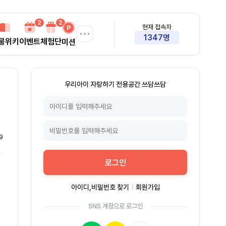
2
2
현재 접속자
1347명
물위키
이벤트
체험단
미션
우리아이 자랑하기 전용공간 쓰담쓰담
9
로그인
아이디,비밀번호 찾기
|
회원가입
SNS 계정으로 로그인