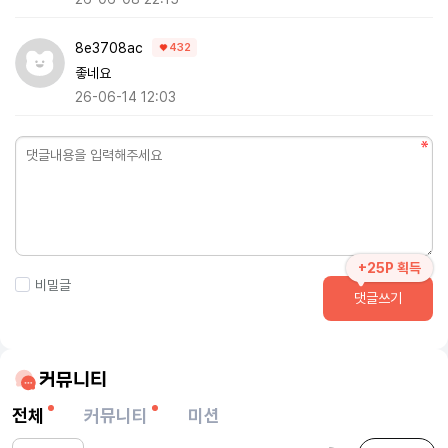
8e3708ac
432
좋네요
26-06-14 12:03
+25P 획득
비밀글
댓글쓰기
커뮤니티
전체
커뮤니티
미션