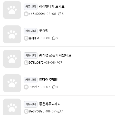
점심맛나게 드세요
커뮤니티
a46d0994
ㆍ
08-08
ㆍ
5
토요일
커뮤니티
큐리에요
ㆍ
08-08
ㆍ
6
AI캐챗 쓰는거 재밌네요
커뮤니티
978a08f2
ㆍ
08-08
ㆍ
7
드디어 주말!!!
커뮤니티
구운연근
ㆍ
08-07
ㆍ
8
좋은하루되세요
커뮤니티
8e3708ac
ㆍ
08-07
ㆍ
7