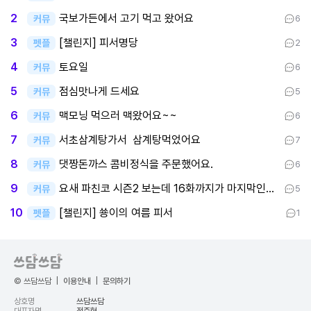
국보가든에서 고기 먹고 왔어요
2
커뮤
6
[챌린지] 피서명당
3
펫플
2
토요일
4
커뮤
6
점심맛나게 드세요
5
커뮤
5
맥모닝 먹으러 맥왔어요~~
6
커뮤
6
서초삼계탕가서 삼계탕먹었어요
7
커뮤
7
댓짱돈까스 콤비정식을 주문했어요.
8
커뮤
6
요새 파친코 시즌2 보는데 16화까지가 마지막인데 후반부까지 봤어요
9
커뮤
5
[챌린지] 쑝이의 여름 피서
10
펫플
1
© 쓰담쓰담
|
이용안내
|
문의하기
상호명
쓰담쓰담
대표자명
정준혁