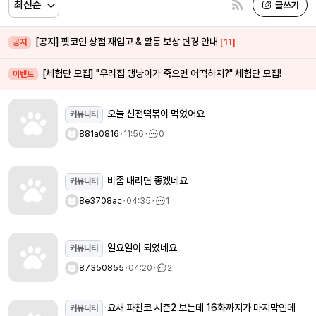
[공지] 펫코인 상점 재입고 & 활동 보상 변경 안내
[11]
공지
[체험단 모집] "우리집 댕냥이가 죽으면 어떡하지?" 체험단 모집!
이벤트
오늘 신전떡볶이 먹었어요
커뮤니티
881a0816
ㆍ
11:56
ㆍ
0
비좀 내리면 좋겠네요
커뮤니티
8e3708ac
ㆍ
04:35
ㆍ
1
일요일이 되었네요
커뮤니티
87350855
ㆍ
04:20
ㆍ
2
요새 파친코 시즌2 보는데 16화까지가 마지막인데
커뮤니티