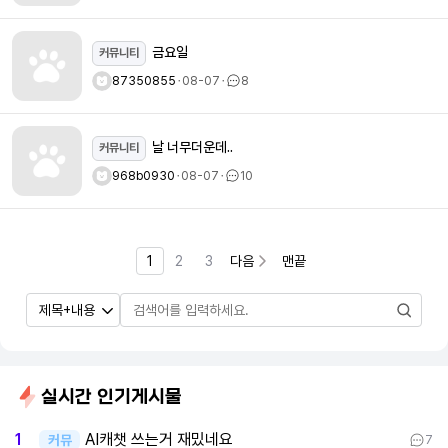
금요일
커뮤니티
87350855
ㆍ
08-07
ㆍ
8
날 너무더운데..
커뮤니티
968b0930
ㆍ
08-07
ㆍ
10
1
2
3
다음
맨끝
실시간 인기게시물
AI캐챗 쓰는거 재밌네요
1
커뮤
7