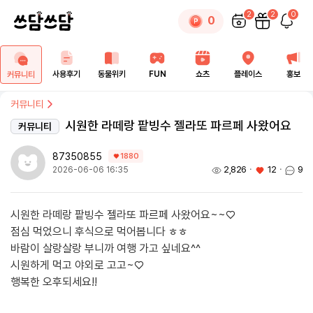
2
2
0
0
사용후기
동물위키
FUN
쇼츠
플레이스
홍보
커뮤니티
커뮤니티
시원한 라떼랑 팥빙수 젤라또 파르페 사왔어요
커뮤니티
87350855
1880
2,826
ㆍ
12
ㆍ
9
2026-06-06 16:35
시원한 라떼랑 팥빙수 젤라또 파르페 사왔어요~~♡
점심 먹었으니 후식으로 먹어봅니다 ㅎㅎ
바람이 살랑살랑 부니까 여행 가고 싶네요^^
시원하게 먹고 야외로 고고~♡
행복한 오후되세요!!