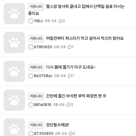
헬스장 밤샤워 끝내고 집에서 단백질 음료 마시는
커뮤니티
중이요
카토스
ㆍ
08-04
ㆍ
2
며칠전부터 파스타가 먹고 싶어서 먹으러 왔어요
커뮤니티
978f0950
ㆍ
08-04
ㆍ
1
다시 몸에 열기가 마구 도네요~
커뮤니티
8e3708ac
ㆍ
08-04
ㆍ
1
간만에 즐긴 바삭한 부먹 짜장면 한 끼
커뮤니티
881a0816
ㆍ
08-04
ㆍ
2
양산필수에요!
커뮤니티
87350855
ㆍ
08-04
ㆍ
2