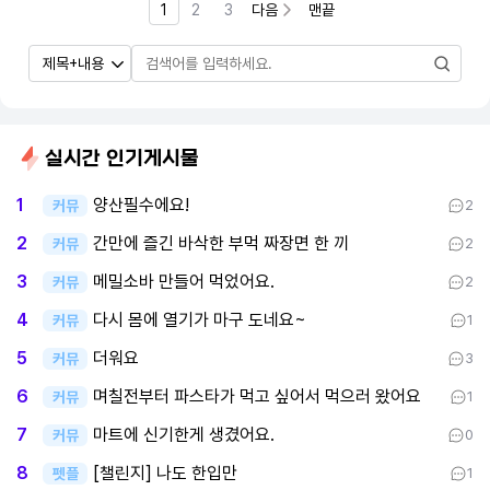
1
2
3
다음
맨끝
실시간 인기게시물
양산필수에요!
1
커뮤
2
간만에 즐긴 바삭한 부먹 짜장면 한 끼
2
커뮤
2
메밀소바 만들어 먹었어요.
3
커뮤
2
다시 몸에 열기가 마구 도네요~
4
커뮤
1
더워요
5
커뮤
3
며칠전부터 파스타가 먹고 싶어서 먹으러 왔어요
6
커뮤
1
마트에 신기한게 생겼어요.
7
커뮤
0
[챌린지] 나도 한입만
8
펫플
1