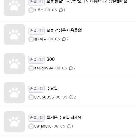
오늘 탈모약 처방받으러 연세용한내과 방문했어요
커뮤니티
카토스
ㆍ
08-05
ㆍ
1
오늘 점심은 제육돌솥!
커뮤니티
큐리에요
ㆍ
08-05
ㆍ
2
300
커뮤니티
a46d0994
ㆍ
08-05
ㆍ
2
수요일
커뮤니티
87350855
ㆍ
08-05
ㆍ
2
즐거운 수요일 되세요
커뮤니티
881a0816
ㆍ
08-05
ㆍ
1