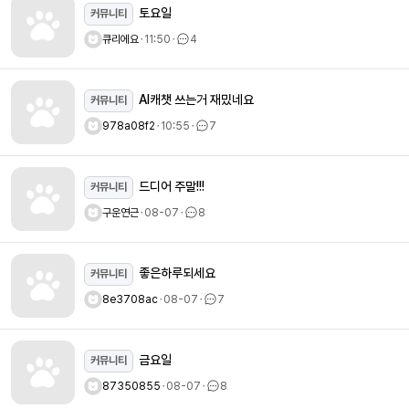
토요일
커뮤니티
큐리에요
ㆍ
11:50
ㆍ
4
AI캐챗 쓰는거 재밌네요
커뮤니티
978a08f2
ㆍ
10:55
ㆍ
7
드디어 주말!!!
커뮤니티
구운연근
ㆍ
08-07
ㆍ
8
좋은하루되세요
커뮤니티
8e3708ac
ㆍ
08-07
ㆍ
7
금요일
커뮤니티
87350855
ㆍ
08-07
ㆍ
8