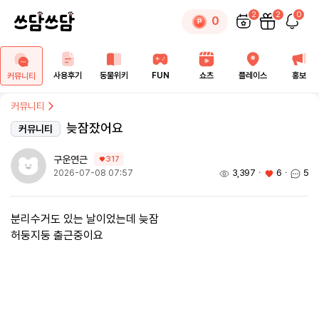
2
2
0
0
사용후기
동물위키
FUN
쇼츠
플레이스
홍보
커뮤니티
커뮤니티
늦잠잤어요
커뮤니티
구운연근
317
3,397
ㆍ
6
ㆍ
5
2026-07-08 07:57
분리수거도 있는 날이었는데 늦잠
허둥지둥 출근중이요