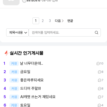
881a0816
ㆍ
08-06
ㆍ
6
1
2
3
다음
맨끝
실시간 인기게시물
날 너무더운데..
1
커뮤
10
금요일
2
커뮤
8
좋은하루되세요
3
커뮤
7
드디어 주말!!!
4
커뮤
8
AI캐챗 쓰는거 재밌네요
5
커뮤
7
토요일
6
커뮤
4