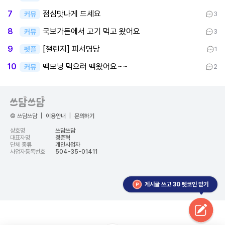
점심맛나게 드세요
7
커뮤
3
국보가든에서 고기 먹고 왔어요
8
커뮤
3
[챌린지] 피서명당
9
펫플
1
맥모닝 먹으러 맥왔어요~~
10
커뮤
2
© 쓰담쓰담
|
이용안내
|
문의하기
상호명
쓰담쓰담
대표자명
정준혁
단체 종류
개인사업자
사업자등록번호
504-35-01411
게시글 쓰고 30 펫코인 받기