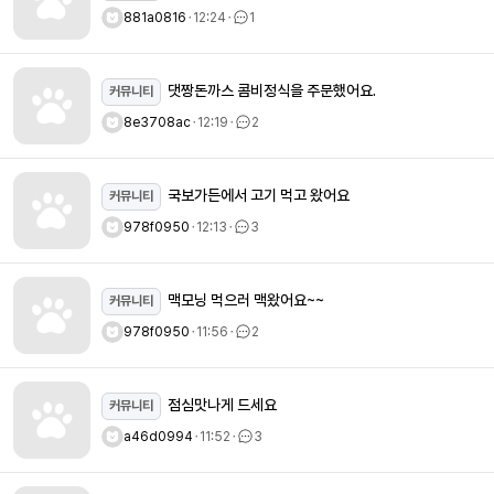
881a0816
ㆍ
12:24
ㆍ
1
댓짱돈까스 콤비정식을 주문했어요.
커뮤니티
8e3708ac
ㆍ
12:19
ㆍ
2
국보가든에서 고기 먹고 왔어요
커뮤니티
978f0950
ㆍ
12:13
ㆍ
3
맥모닝 먹으러 맥왔어요~~
커뮤니티
978f0950
ㆍ
11:56
ㆍ
2
점심맛나게 드세요
커뮤니티
a46d0994
ㆍ
11:52
ㆍ
3