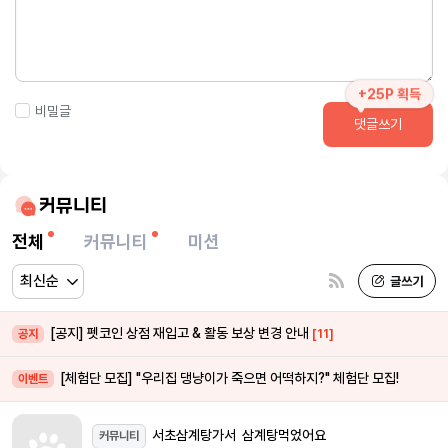
+25P 획득
비밀글
댓글쓰기
커뮤니티
전체
커뮤니티
미션
[공지] 펫코인 상점 재입고 & 활동 보상 변경 안내
[11]
공지
[체험단 모집] "우리집 댕냥이가 죽으면 어떡하지?" 체험단 모집!
이벤트
서초삼계탕가서 삼계탕먹었어요
커뮤니티