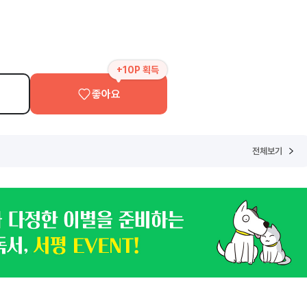
+10P 획득
좋아요
전체보기