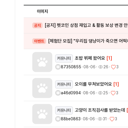
이미지
[공지] 펫코인 상점 재입고 & 활동 보상 변경 
공지
[체험단 모집] "우리집 댕냥이가 죽으면 어떡
이벤트
초밥 뷔페 왔어요
[1]
커뮤니티
87350855
ㆍ
08-06
ㆍ
26
ㆍ
3
오이를 무쳐보았어요
[1]
커뮤니티
a46d0994
ㆍ
08-06
ㆍ
25
ㆍ
3
고양이 조직검사를 받았는데
커뮤니티
88be0863
ㆍ
08-06
ㆍ
31
ㆍ
3