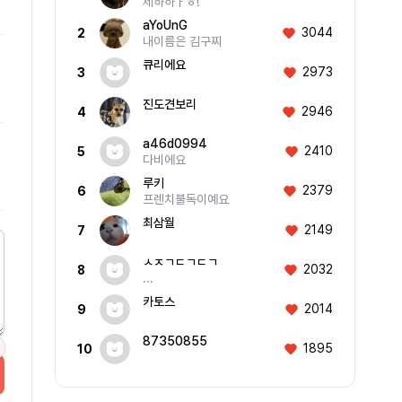
제하하ㅏㅎ!
aYoUnG
3044
2
내이름은 김구찌
큐리에요
2973
3
진도견보리
2946
4
a46d0994
2410
5
다비에요
루키
2379
6
프렌치불독이예요
최삼월
2149
7
ㅅㅈㄱㄷㄱㄷㄱ
2032
8
...
카토스
2014
9
87350855
1895
10