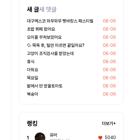
새 글
새 댓글
대구엑스코 와우와우 펫바캉스 페스티벌
08-06
초밥 뷔페 왔어요
08-06
오이를 무쳐보았어요
08-06
💦 목욕 후, 털만 마르면 끝일까요?
08-06
고양이 조직검사를 받았는데
08-06
휴식
08-06
더워요
08-06
목요일
08-06
밭에서 딴 방울토마토
08-06
복숭아
08-06
랭킹
더보기+
유머
5040
1