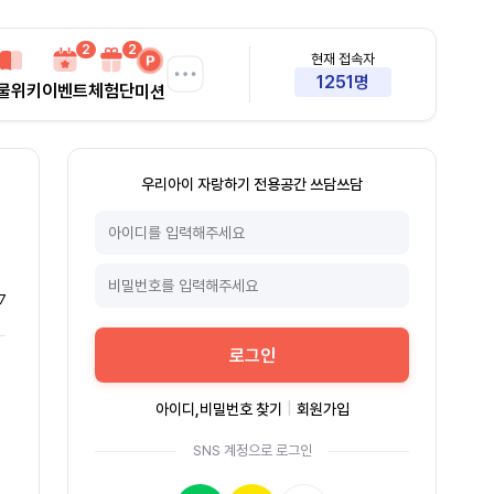
2
2
현재 접속자
1251명
물위키
이벤트
체험단
미션
우리아이 자랑하기 전용공간 쓰담쓰담
7
로그인
아이디,비밀번호 찾기
|
회원가입
SNS 계정으로 로그인