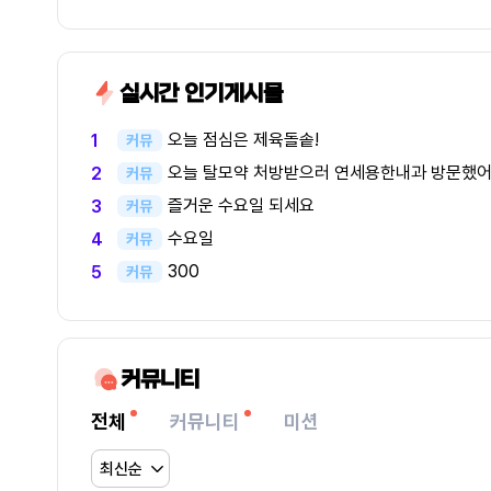
실시간 인기게시물
오늘 점심은 제육돌솥!
1
커뮤
오늘 탈모약 처방받으러 연세용한내과 방문했
2
커뮤
즐거운 수요일 되세요
3
커뮤
수요일
4
커뮤
300
5
커뮤
커뮤니티
전체
커뮤니티
미션