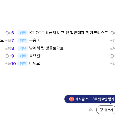
KT OTT 요금제 비교 전 확인해야 할 체크리스트
6
커뮤
8
어요
복숭아
7
커뮤
8
밭에서 딴 방울토마토
8
커뮤
5
목요일
9
커뮤
7
더워요
10
커뮤
6
게시글 쓰고 30 펫코인 받기