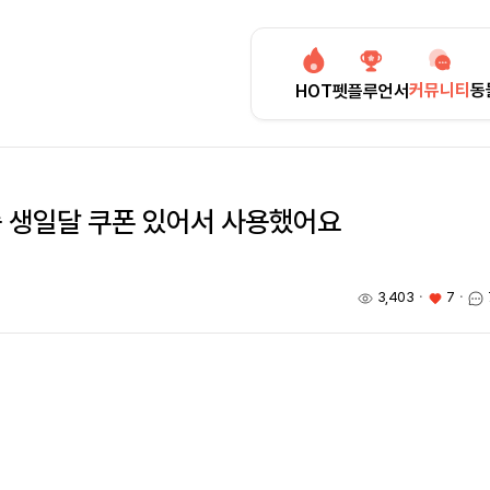
커뮤니티
동
HOT
펫플루언서
중 생일달 쿠폰 있어서 사용했어요
3,403
ㆍ
7
ㆍ