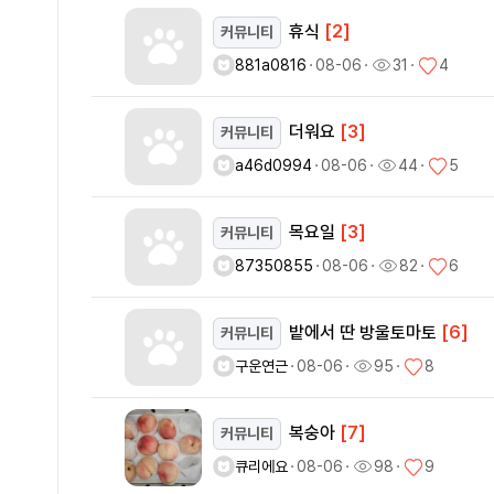
휴식
[2]
커뮤니티
881a0816
ㆍ
08-06
ㆍ
31
ㆍ
4
더워요
[3]
커뮤니티
a46d0994
ㆍ
08-06
ㆍ
44
ㆍ
5
목요일
[3]
커뮤니티
87350855
ㆍ
08-06
ㆍ
82
ㆍ
6
밭에서 딴 방울토마토
[6]
커뮤니티
구운연근
ㆍ
08-06
ㆍ
95
ㆍ
8
복숭아
[7]
커뮤니티
큐리에요
ㆍ
08-06
ㆍ
98
ㆍ
9