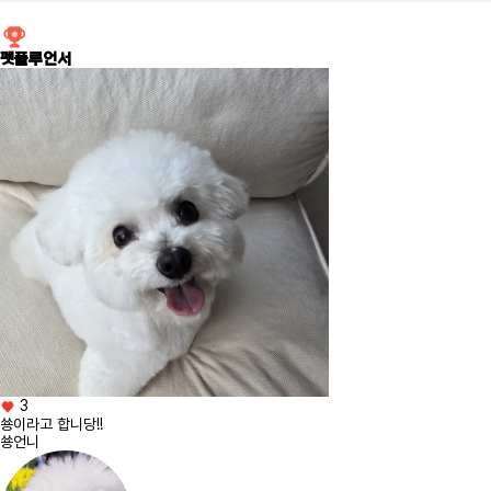
펫플루언서
3
[챌린지] 피서명당
큐리에요