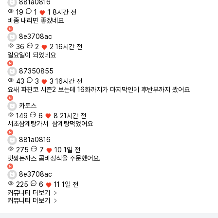
881a0816
19
1
1
8시간 전
비좀 내리면 좋겠네요
8e3708ac
36
2
2
16시간 전
일요일이 되었네요
87350855
43
3
3
16시간 전
요새 파친코 시즌2 보는데 16화까지가 마지막인데 후반부까지 봤어요
카토스
149
6
8
21시간 전
서초삼계탕가서 삼계탕먹었어요
881a0816
275
7
10
1일 전
댓짱돈까스 콤비정식을 주문했어요.
8e3708ac
225
6
11
1일 전
커뮤니티
더보기
커뮤니티
더보기