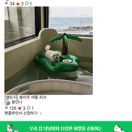
34
3
1
[챌린지] 쑝이의 여름 피서
쑝언니
126
3
1
펫플루언서
신청하기