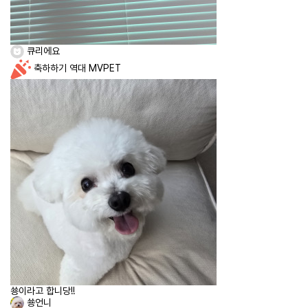
큐리에요
축하하기
역대 MVPET
쑝이라고 합니당!!
쑝언니