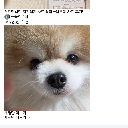
단일단백질 저알러지 사료 닥터클라우더 사료 후기!
곰돌이뚜비
3800
0
체험단
더보기
체험단
더보기