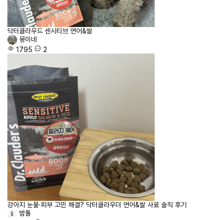
닥터클라우드 센시티브 연어&쌀
몽이네
1795
2
강아지 눈물·피부 고민 해결? 닥터클라우더 연어&쌀 사료 솔직 후기
밤톨