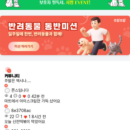
커뮤니티
주말은 역시나....
쫀스입니다
4
0
0
42분 전
마트에서 아이스크림만 가득 샀어요
8e3708ac
22
1
1
8시간 전
오늘 신전떡볶이 먹었어요