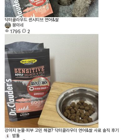
닥터클라우드 센시티브 연어&쌀
몽이네
1795
2
강아지 눈물·피부 고민 해결? 닥터클라우더 연어&쌀 사료 솔직 후기
밤톨