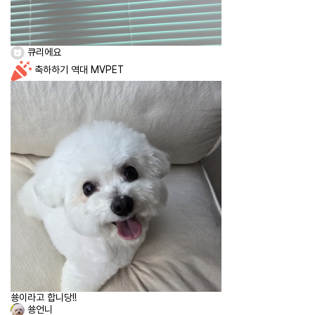
큐리에요
축하하기
역대 MVPET
쑝이라고 합니당!!
쑝언니