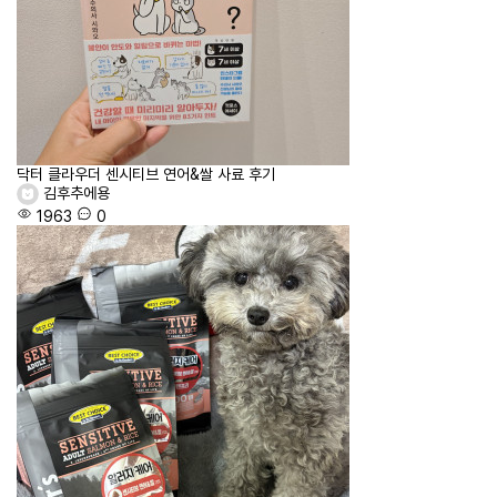
닥터 클라우더 센시티브 연어&쌀 사료 후기
김후추에용
1963
0