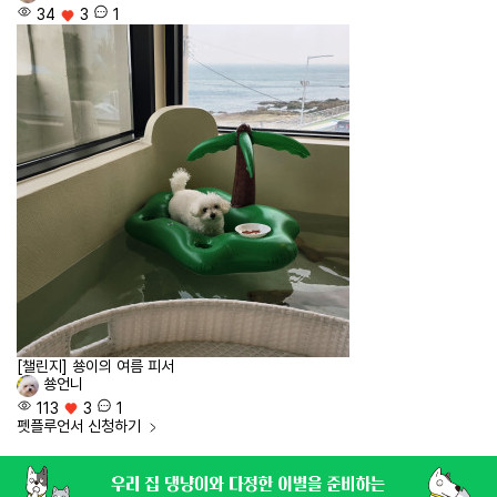
34
3
1
[챌린지] 쑝이의 여름 피서
쑝언니
113
3
1
펫플루언서
신청하기