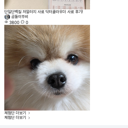
단일단백질 저알러지 사료 닥터클라우더 사료 후기!
곰돌이뚜비
3800
0
체험단
더보기
체험단
더보기