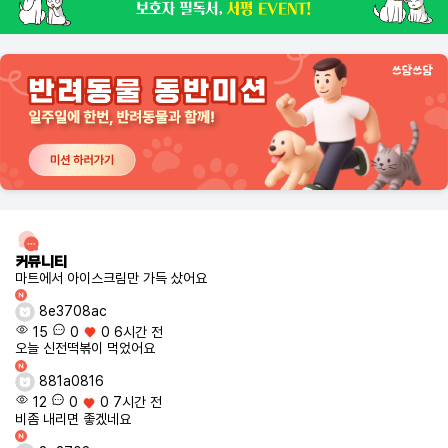
커뮤니티
마트에서 아이스크림만 가득 샀어요
8e3708ac
15
0
0
6시간 전
오늘 신전떡볶이 먹었어요
881a0816
12
0
0
7시간 전
비좀 내리면 좋겠네요