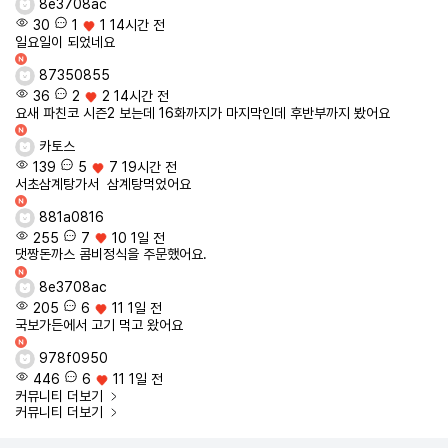
8e3708ac
30
1
1
14시간 전
일요일이 되었네요
87350855
36
2
2
14시간 전
요새 파친코 시즌2 보는데 16화까지가 마지막인데 후반부까지 봤어요
카토스
139
5
7
19시간 전
서초삼계탕가서 삼계탕먹었어요
881a0816
255
7
10
1일 전
댓짱돈까스 콤비정식을 주문했어요.
8e3708ac
205
6
11
1일 전
국보가든에서 고기 먹고 왔어요
978f0950
446
6
11
1일 전
커뮤니티
더보기
커뮤니티
더보기