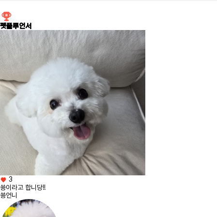
펫플루언서
3
[챌린지] 피서명당
큐리에요