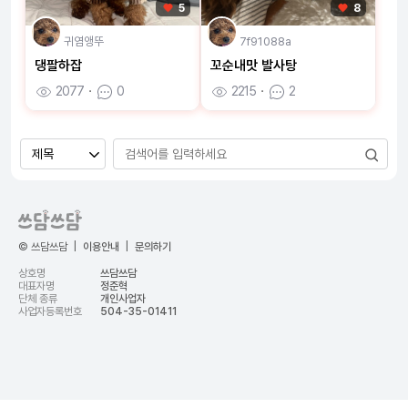
5
8
귀염앵뚜
7f91088a
댕팔하잡
꼬순내맛 발사탕
2077
ㆍ
0
2215
ㆍ
2
© 쓰담쓰담
|
이용안내
|
문의하기
상호명
쓰담쓰담
대표자명
정준혁
단체 종류
개인사업자
사업자등록번호
504-35-01411