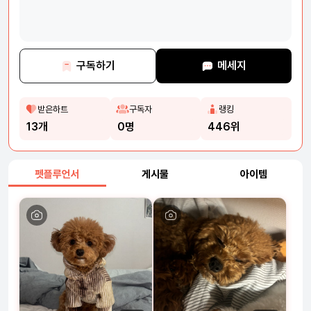
구독하기
메세지
받은하트
구독자
랭킹
13개
0명
446위
펫플루언서
게시물
아이템