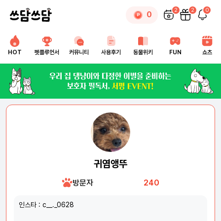
2
2
0
0
HOT
펫플루언서
커뮤니티
사용후기
동물위키
FUN
쇼츠
귀염앵뚜
방문자
240
인스타 : c__._0628