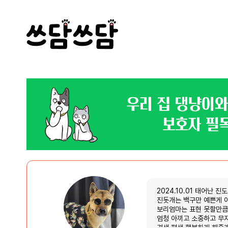
2024.10.01 태어난 진
진돗개는 백구만 예쁜게
보리엄마는 표현 못할만큼
엄청 아끼고 소중하고 무지
견생 평생 행복하게 해줄게