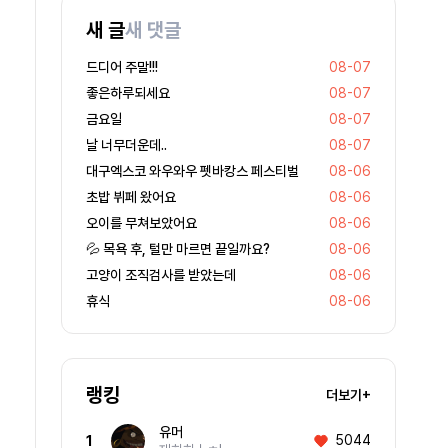
새 글
새 댓글
드디어 주말!!!
08-07
좋은하루되세요
08-07
금요일
08-07
날 너무더운데..
08-07
대구엑스코 와우와우 펫바캉스 페스티벌
08-06
초밥 뷔페 왔어요
08-06
오이를 무쳐보았어요
08-06
💦 목욕 후, 털만 마르면 끝일까요?
08-06
고양이 조직검사를 받았는데
08-06
휴식
08-06
랭킹
더보기+
유머
5044
1