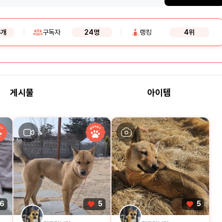
6개
|
구독자
24명
|
랭킹
4위
게시물
아이템
6
5
5