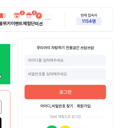
2
2
현재 접속자
1154명
물위키
이벤트
체험단
미션
우리아이 자랑하기 전용공간 쓰담쓰담
로그인
아이디,비밀번호 찾기
|
회원가입
SNS 계정으로 로그인