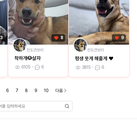
13
8
9
진도견보리
진도견보리
송
착하개🐶살자
평생 웃게 해줄게 ❤️
6105
ㆍ
6
3815
ㆍ
6
6
7
8
9
10
다음