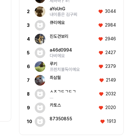
제하하ㅏㅎ!
aYoUnG
3044
2
내이름은 김구찌
큐리에요
2984
3
진도견보리
2946
4
a46d0994
2427
5
다비에요
루키
2379
6
프렌치불독이예요
최삼월
2149
7
ㅅㅈㄱㄷㄱㄷㄱ
2032
8
...
카토스
2020
9
87350855
1913
10