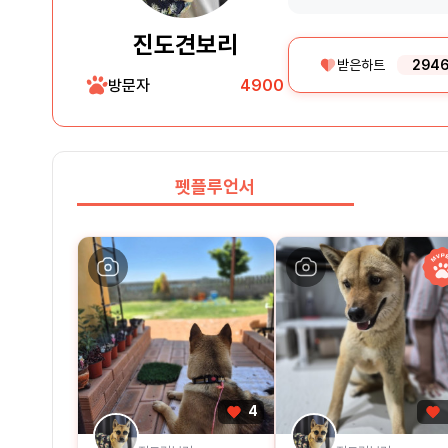
진도견보리
받은하트
294
방문자
4900
펫플루언서
4