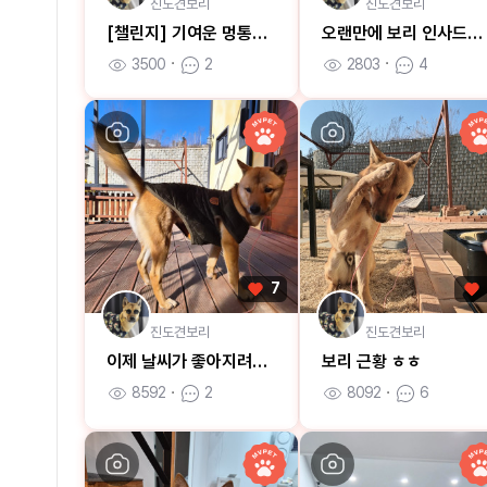
진도견보리
진도견보리
[챌린지] 기여운 멍통수 보리
오랜만에 보리 인사드립니다ㅎㅎ
3500
ㆍ
2
2803
ㆍ
4
7
진도견보리
진도견보리
이제 날씨가 좋아지려나봐요 ㅎㅎ
보리 근황 ㅎㅎ
8592
ㆍ
2
8092
ㆍ
6