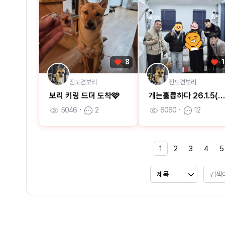
8
진도견보리
진도견보리
보리 키링 드뎌 도착🩷
개는훌륭하다 26.1.5(월)방
5046
ㆍ
2
6060
ㆍ
12
1
2
3
4
5