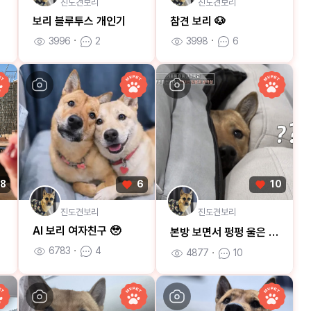
진도견보리
진도견보리
보리 블루투스 개인기
참견 보리 🐶
3996
ㆍ
2
3998
ㆍ
6
8
6
10
진도견보리
진도견보리
AI 보리 여자친구 🥹
본방 보면서 펑펑 울은 보리 엄마 😮‍💨
6783
ㆍ
4
4877
ㆍ
10