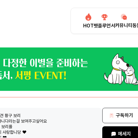
커뮤니티
동
HOT
펫플루언서
구독하기
도견 황구 보리
 아니다라는걸 보여주고싶어요
 보리를
 사랑합니당 ❤️
메세지
 ❤️