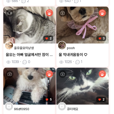
686
ㆍ
2
643
ㆍ
1
2
3
을유을묘의냥생
pooh
을유는 아빠 얼굴에서만 잠이 와요
울 막내귀욤둥이 ♡
1039
ㆍ
0
1026
ㆍ
1
5
2
96df0950
큐리에요