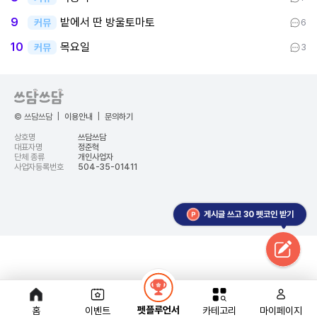
밭에서 딴 방울토마토
9
커뮤
6
목요일
10
커뮤
3
© 쓰담쓰담
|
이용안내
|
문의하기
상호명
쓰담쓰담
대표자명
정준혁
단체 종류
개인사업자
사업자등록번호
504-35-01411
게시글 쓰고 30 펫코인 받기
google-site-
verification=t8dijJLuOF8rtTrbSxaj2dJpbBUv_6lBsH4oB0EFW-c
google-site-
펫플루언서
홈
이벤트
카테고리
마이페이지