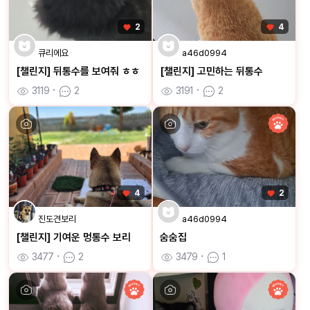
2
4
큐리에요
a46d0994
[챌린지] 뒤통수를 보여줘 ㅎㅎ
[챌린지] 고민하는 뒤통수
3119
ㆍ
2
3191
ㆍ
2
4
2
진도견보리
a46d0994
[챌린지] 기여운 멍통수 보리
숨숨집
3477
ㆍ
2
3479
ㆍ
1