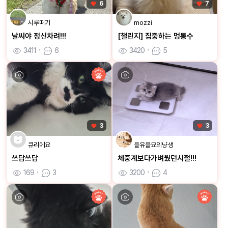
6
7
시루떠기
mozzi
날씨야 정신차려!!!
[챌린지] 집중하는 멍통수
3411
ㆍ
6
3420
ㆍ
5
3
3
큐리에요
을유을묘의냥생
쓰담쓰담
체중계보다가벼웠던시절!!!
169
ㆍ
3
3200
ㆍ
4