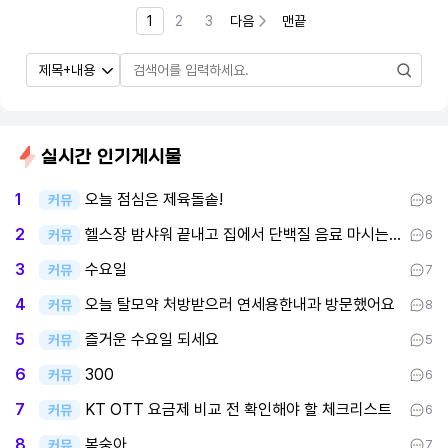
1
2
3
다음
맨끝
실시간 인기게시물
오늘 점심은 제육돌솥!
1
커뮤
8
헬스장 밤샤워 끝내고 집에서 단백질 음료 마시는 중이요
2
커뮤
6
수요일
3
커뮤
7
오늘 탈모약 처방받으러 연세용한내과 방문했어요
4
커뮤
8
즐거운 수요일 되세요
5
커뮤
5
300
6
커뮤
6
KT OTT 요금제 비교 전 확인해야 할 체크리스트
7
커뮤
6
복숭아
8
커뮤
7