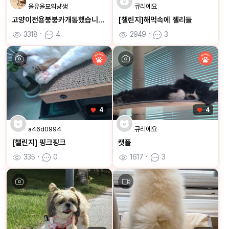
을유을묘의냥생
큐리에요
고양이전용붕붕카개통했습니다ㅋㅋ
[챌린지]해먹속에 젤리들
3318
ㆍ
4
2949
ㆍ
3
4
4
a46d0994
큐리에요
[챌린지] 핑크핑크
캣폴
335
ㆍ
0
1617
ㆍ
3