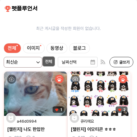
펫플루언서
최근 게시글을 작성한 회원이 없습니다.
전체
이미지
동영상
블로그
전체
1
2
a46d0994
큐리에요
[챌린지] 나도 한입만
[챌린지] 이모티콘 ㅎㅎㅎ