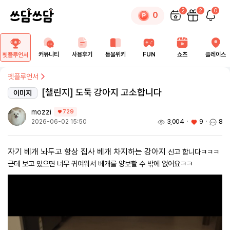
2
2
0
0
커뮤니티
사용후기
동물위키
FUN
쇼츠
플레이스
펫플루언서
펫플루언서
[챌린지] 도둑 강아지 고소합니다
이미지
mozzi
729
3,004
ㆍ
9
ㆍ
8
2026-06-02 15:50
자기 베개 놔두고 항상 집사 베개 차지하는 강아지
신고 합니다ㅋㅋㅋ
근데 보고 있으면 너무 귀여워서 베개를 양보할 수 밖에 없어요ㅋㅋ