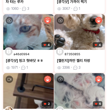
차 타는 루카
[광각샷] 가까이 찍기
1060
ㆍ
3
3067
ㆍ
1
4
4
a46d0994
87350855
[광각샷] 핑크 혓바닷 ㅎㅎ
[챌린지]까만 젤리 자랑
1971
ㆍ
1
3398
ㆍ
3
2
6