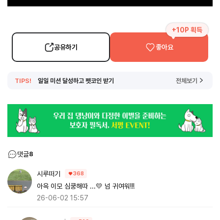
+10P 획득
공유하기
좋아요
TIPS!
일일 미션 달성하고 펫코인 받기
전체보기
댓글
8
시루떠기
368
아윽 이모 심쿵해따 ...💛 넘 귀여워!!!
26-06-02 15:57