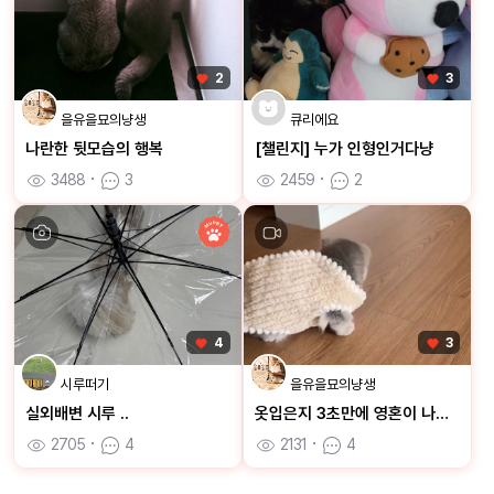
2
3
을유을묘의냥생
큐리에요
나란한 뒷모습의 행복
[챌린지] 누가 인형인거다냥
3488
ㆍ
3
2459
ㆍ
2
4
3
시루떠기
을유을묘의냥생
실외배변 시루 ..
옷입은지 3초만에 영혼이 나가버린 을묘
2705
ㆍ
4
2131
ㆍ
4