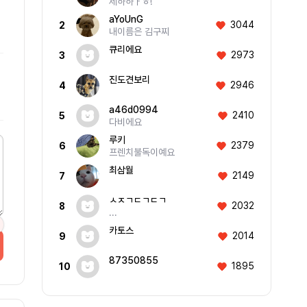
제하하ㅏㅎ!
aYoUnG
3044
2
내이름은 김구찌
큐리에요
2973
3
진도견보리
2946
4
a46d0994
2410
5
다비에요
루키
2379
6
프렌치불독이예요
최삼월
2149
7
ㅅㅈㄱㄷㄱㄷㄱ
2032
8
...
카토스
2014
9
87350855
1895
10