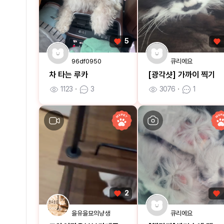
5
96df0950
큐리에요
차 타는 루카
[광각샷] 가까이 찍기
1123
ㆍ
3
3076
ㆍ
1
2
을유을묘의냥생
큐리에요