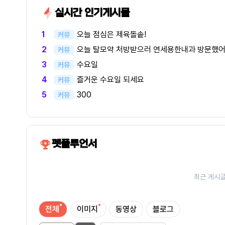
실시간 인기게시물
오늘 점심은 제육돌솥!
1
커뮤
오늘 탈모약 처방받으러 연세용한내과 방문했
2
커뮤
수요일
3
커뮤
즐거운 수요일 되세요
4
커뮤
300
5
커뮤
펫플루언서
최근 게시글
전체
이미지
동영상
블로그