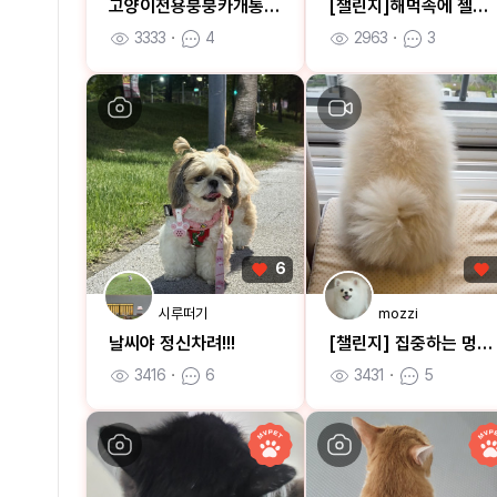
고양이전용붕붕카개통했습니다ㅋㅋ
[챌린지]해먹속에 젤리들
3333
ㆍ
4
2963
ㆍ
3
6
시루떠기
mozzi
날씨야 정신차려!!!
[챌린지] 집중하는 멍통수
3416
ㆍ
6
3431
ㆍ
5