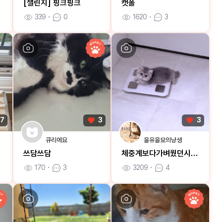
[챌린지] 핑크핑크
캣폴
339
ㆍ
0
1620
ㆍ
3
7
3
3
큐리에요
을유을묘의냥생
쓰담쓰담
체중계보다가벼웠던시절!!!
170
ㆍ
3
3209
ㆍ
4