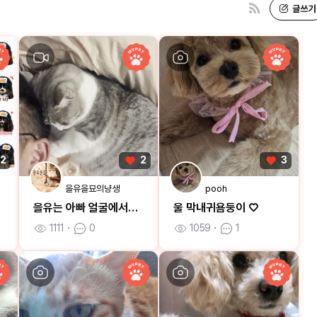
2
2
3
을유을묘의냥생
pooh
을유는 아빠 얼굴에서만 잠이 와요
울 막내귀욤둥이 ♡
1111
ㆍ
0
1059
ㆍ
1