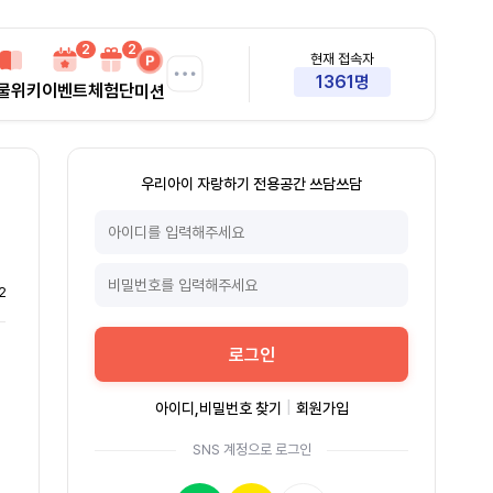
2
2
현재 접속자
1361명
물위키
이벤트
체험단
미션
우리아이 자랑하기 전용공간 쓰담쓰담
2
로그인
아이디,비밀번호 찾기
|
회원가입
SNS 계정으로 로그인