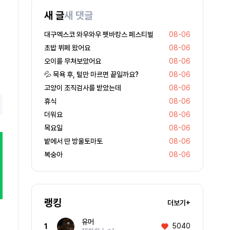
새 글
새 댓글
대구엑스코 와우와우 펫바캉스 페스티벌
08-06
초밥 뷔페 왔어요
08-06
오이를 무쳐보았어요
08-06
💦 목욕 후, 털만 마르면 끝일까요?
08-06
고양이 조직검사를 받았는데
08-06
휴식
08-06
더워요
08-06
목요일
08-06
밭에서 딴 방울토마토
08-06
복숭아
08-06
랭킹
더보기+
유머
5040
1