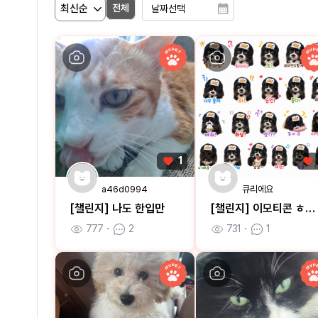
전체
1
a46d0994
큐리에요
[챌린지] 나도 한입만
[챌린지] 이모티콘 ㅎㅎㅎ
777
ㆍ
2
731
ㆍ
1