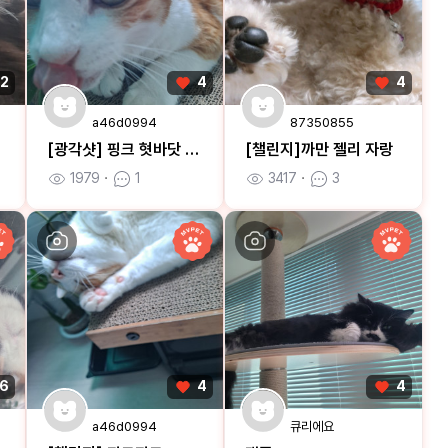
2
4
4
a46d0994
87350855
[광각샷] 핑크 혓바닷 ㅎㅎ
[챌린지]까만 젤리 자랑
1979
ㆍ
1
3417
ㆍ
3
6
4
4
a46d0994
큐리에요