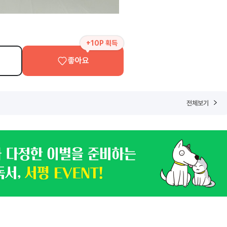
+10P 획득
좋아요
전체보기