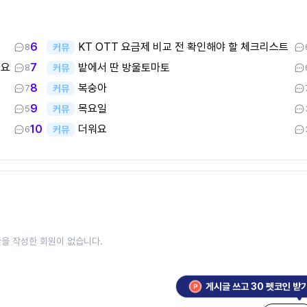
KT OTT 요금제 비교 전 확인해야 할 체크리스트
6
커뮤
8
어요
밭에서 딴 방울토마토
7
커뮤
8
복숭아
8
커뮤
7
목요일
9
커뮤
5
더워요
10
커뮤
6
을 작성한 회원이 없습니다.
게시글 쓰고 30 펫코인 받