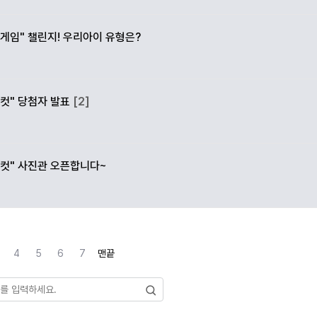
게임" 챌린지! 우리아이 유형은?
네컷" 당첨자 발표
[2]
네컷" 사진관 오픈합니다~
4
5
6
7
맨끝