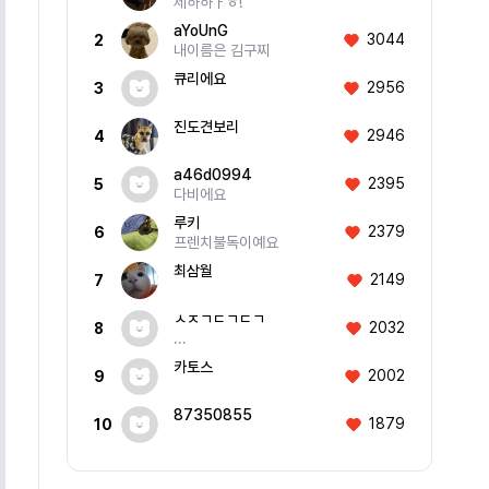
제하하ㅏㅎ!
aYoUnG
3044
2
내이름은 김구찌
큐리에요
2956
3
진도견보리
2946
4
a46d0994
2395
5
다비에요
루키
2379
6
프렌치불독이예요
최삼월
2149
7
ㅅㅈㄱㄷㄱㄷㄱ
2032
8
...
카토스
2002
9
87350855
1879
10