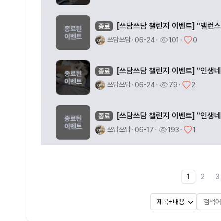
[쓰담쓰담 챌린지 이벤트] "밸런스
종료
종료된
이벤트
쓰담쓰담
ㆍ
06-24
ㆍ
101
ㆍ
0
[쓰담쓰담 챌린지 이벤트] "인생
종료
종료된
이벤트
쓰담쓰담
ㆍ
06-24
ㆍ
79
ㆍ
2
[쓰담쓰담 챌린지 이벤트] "인생
종료
종료된
이벤트
쓰담쓰담
ㆍ
06-17
ㆍ
193
ㆍ
1
1
2
3