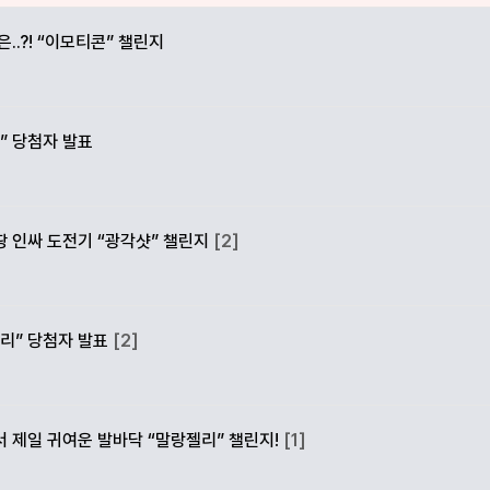
..?! “이모티콘” 챌린지
” 당첨자 발표
땅 인싸 도전기 “광각샷” 챌린지
[2]
젤리” 당첨자 발표
[2]
서 제일 귀여운 발바닥 “말랑젤리” 챌린지!
[1]