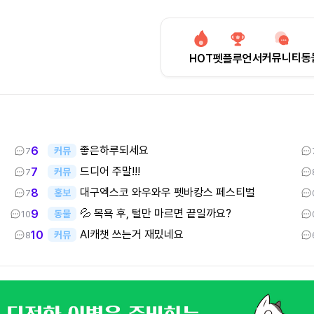
커뮤니티
동
HOT
펫플루언서
좋은하루되세요
6
커뮤
7
드디어 주말!!!
7
커뮤
7
대구엑스코 와우와우 펫바캉스 페스티벌
8
홍보
7
💦 목욕 후, 털만 마르면 끝일까요?
9
동물
10
AI캐챗 쓰는거 재밌네요
10
커뮤
8