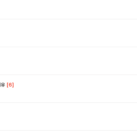
이유
[6]