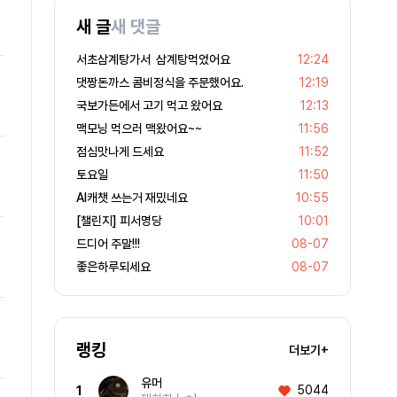
새 글
새 댓글
서초삼계탕가서 삼계탕먹었어요
12:24
댓짱돈까스 콤비정식을 주문했어요.
12:19
국보가든에서 고기 먹고 왔어요
12:13
맥모닝 먹으러 맥왔어요~~
11:56
점심맛나게 드세요
11:52
토요일
11:50
AI캐챗 쓰는거 재밌네요
10:55
[챌린지] 피서명당
10:01
드디어 주말!!!
08-07
좋은하루되세요
08-07
랭킹
더보기+
유머
5044
1