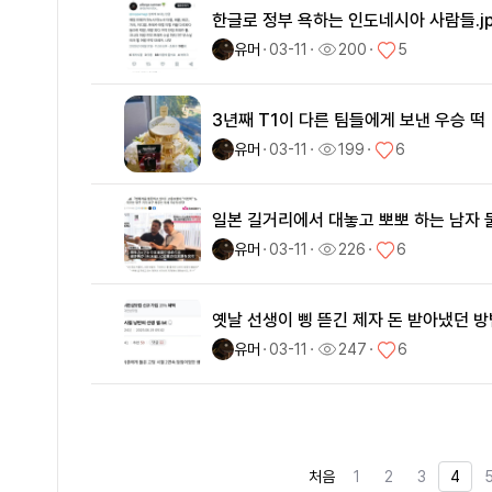
한글로 정부 욕하는 인도네시아 사람들.j
유머
ㆍ
03-11
ㆍ
200
ㆍ
5
3년째 T1이 다른 팀들에게 보낸 우승 떡
유머
ㆍ
03-11
ㆍ
199
ㆍ
6
일본 길거리에서 대놓고 뽀뽀 하는 남자 
유머
ㆍ
03-11
ㆍ
226
ㆍ
6
옛날 선생이 삥 뜯긴 제자 돈 받아냈던 방법
유머
ㆍ
03-11
ㆍ
247
ㆍ
6
처음
1
2
3
4