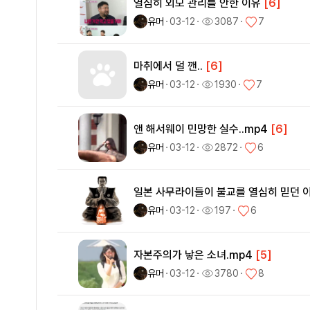
열심히 외모 관리를 안한 이유
[6]
유머
ㆍ
03-12
ㆍ
3087
ㆍ
7
마취에서 덜 깬..
[6]
유머
ㆍ
03-12
ㆍ
1930
ㆍ
7
앤 해서웨이 민망한 실수..mp4
[6]
유머
ㆍ
03-12
ㆍ
2872
ㆍ
6
일본 사무라이들이 불교를 열심히 믿던 
유머
ㆍ
03-12
ㆍ
197
ㆍ
6
자본주의가 낳은 소녀.mp4
[5]
유머
ㆍ
03-12
ㆍ
3780
ㆍ
8