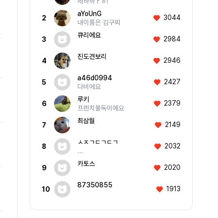
제하하ㅏㅎ!
aYoUnG
3044
2
내이름은 김구찌
큐리에요
2984
3
진도견보리
2946
4
a46d0994
2427
5
다비에요
루키
2379
6
프렌치불독이예요
최삼월
2149
7
ㅅㅈㄱㄷㄱㄷㄱ
2032
8
...
카토스
2020
9
87350855
1913
10