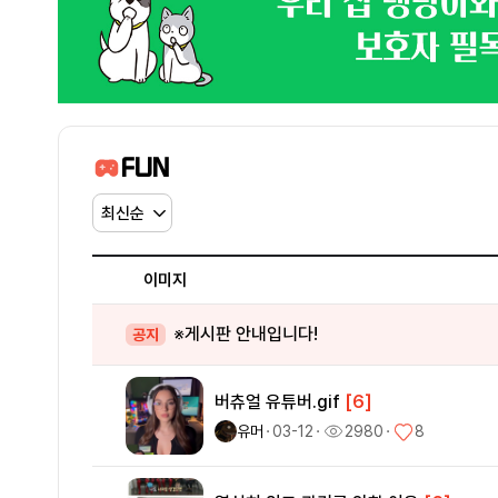
FUN
이미지
※게시판 안내입니다!
공지
버츄얼 유튜버.gif
[6]
유머
ㆍ
03-12
ㆍ
2980
ㆍ
8