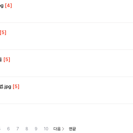
pg
[4]
[5]
둘
[5]
.jpg
[5]
5
6
7
8
9
10
다음
맨끝