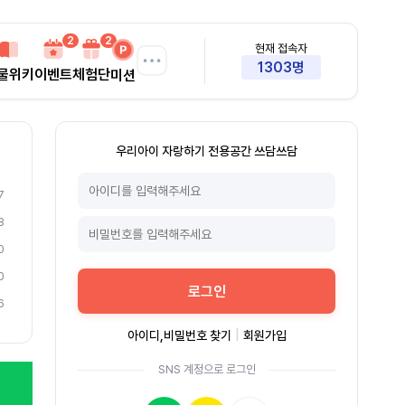
2
2
현재 접속자
1303명
물위키
이벤트
체험단
미션
우리아이 자랑하기 전용공간 쓰담쓰담
7
8
0
0
로그인
6
아이디,비밀번호 찾기
|
회원가입
SNS 계정으로 로그인