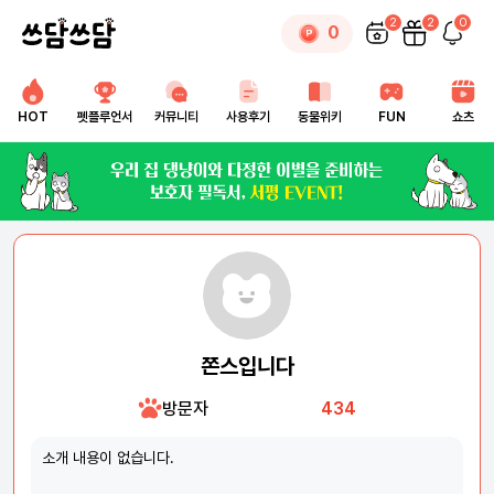
2
2
0
0
HOT
펫플루언서
커뮤니티
사용후기
동물위키
FUN
쇼츠
쫀스입니다
방문자
434
소개 내용이 없습니다.