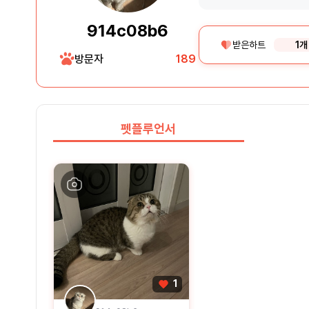
914c08b6
받은하트
1개
방문자
189
펫플루언서
1