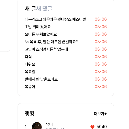
새 글
새 댓글
대구엑스코 와우와우 펫바캉스 페스티벌
08-06
초밥 뷔페 왔어요
08-06
오이를 무쳐보았어요
08-06
💦 목욕 후, 털만 마르면 끝일까요?
08-06
고양이 조직검사를 받았는데
08-06
휴식
08-06
더워요
08-06
목요일
08-06
밭에서 딴 방울토마토
08-06
복숭아
08-06
랭킹
더보기+
유머
5040
1