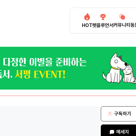
커뮤니티
동
HOT
펫플루언서
구독하기
메세지