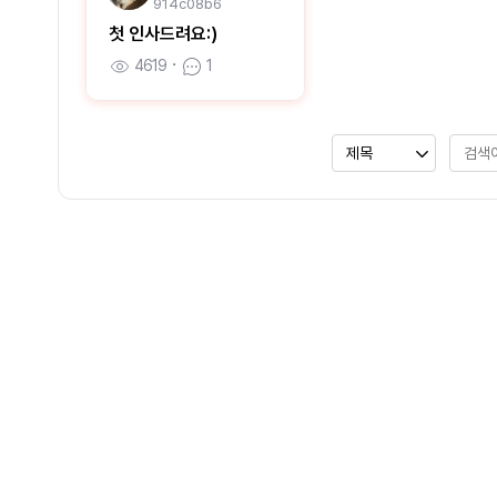
914c08b6
첫 인사드려요:)
4619
ㆍ
1