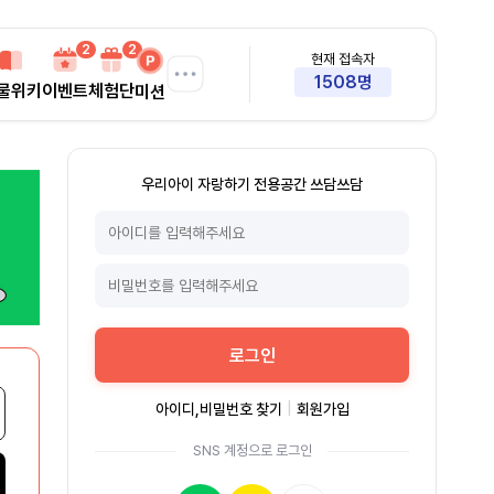
2
2
현재 접속자
1508명
물위키
이벤트
체험단
미션
우리아이 자랑하기 전용공간 쓰담쓰담
로그인
아이디,비밀번호 찾기
|
회원가입
SNS 계정으로 로그인