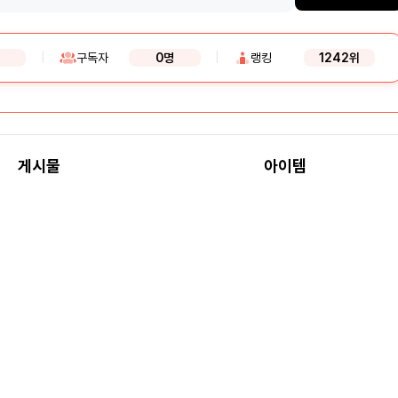
|
구독자
0명
|
랭킹
1242위
게시물
아이템