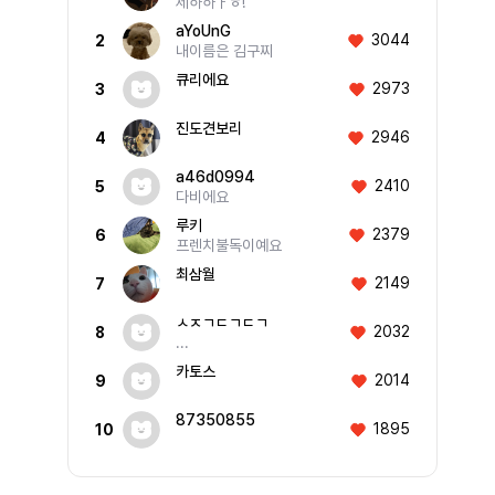
제하하ㅏㅎ!
aYoUnG
3044
2
내이름은 김구찌
큐리에요
2973
3
진도견보리
2946
4
a46d0994
2410
5
다비에요
루키
2379
6
프렌치불독이예요
최삼월
2149
7
ㅅㅈㄱㄷㄱㄷㄱ
2032
8
...
카토스
2014
9
87350855
1895
10