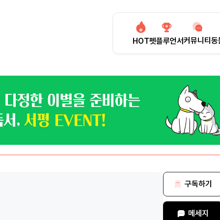
커뮤니티
동
HOT
펫플루언서
구독하기
메세지