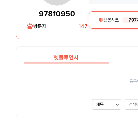
978f0950
받은하트
797
방문자
147
펫플루언서
등록