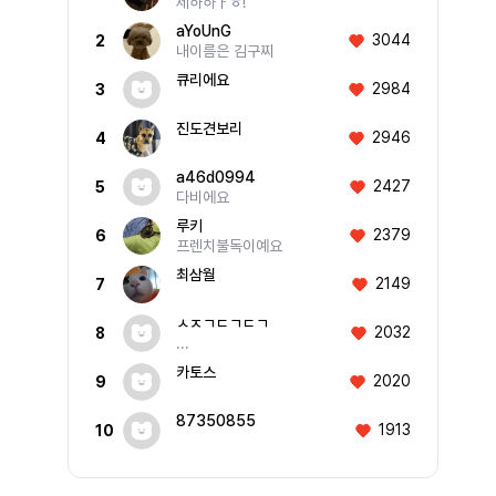
제하하ㅏㅎ!
aYoUnG
3044
2
내이름은 김구찌
큐리에요
2984
3
진도견보리
2946
4
a46d0994
2427
5
다비에요
루키
2379
6
프렌치불독이예요
최삼월
2149
7
ㅅㅈㄱㄷㄱㄷㄱ
2032
8
...
카토스
2020
9
87350855
1913
10