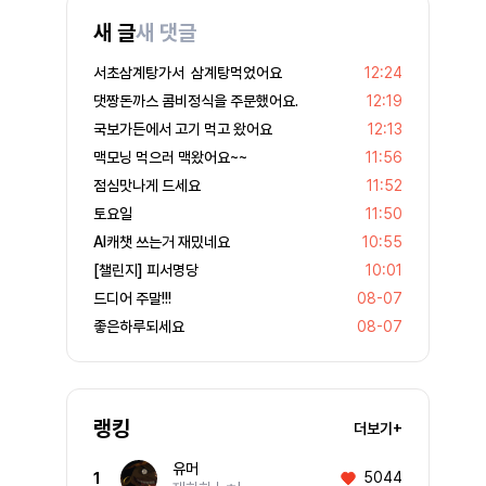
새 글
새 댓글
서초삼계탕가서 삼계탕먹었어요
12:24
댓짱돈까스 콤비정식을 주문했어요.
12:19
국보가든에서 고기 먹고 왔어요
12:13
맥모닝 먹으러 맥왔어요~~
11:56
점심맛나게 드세요
11:52
토요일
11:50
AI캐챗 쓰는거 재밌네요
10:55
[챌린지] 피서명당
10:01
드디어 주말!!!
08-07
좋은하루되세요
08-07
랭킹
더보기+
유머
5044
1