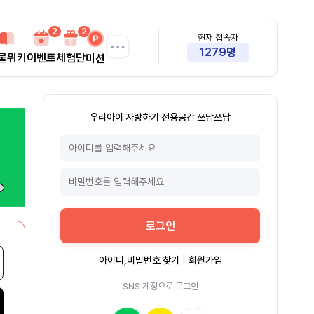
2
2
현재 접속자
1279명
물위키
이벤트
체험단
미션
우리아이 자랑하기 전용공간 쓰담쓰담
로그인
아이디,비밀번호 찾기
|
회원가입
SNS 계정으로 로그인