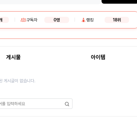
개
|
구독자
0명
|
랭킹
18위
게시물
아이템
된 게시글이 없습니다.