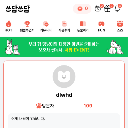
2
2
0
0
HOT
펫플루언서
커뮤니티
사용후기
동물위키
FUN
쇼츠
dlwhd
방문자
109
소개 내용이 없습니다.