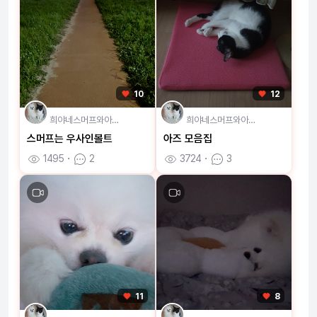
10
12
희야네스머프와아…
희야네스머프와아…
스머프는 우사인볼트
아즈 모음집
1495
ㆍ
2
3724
ㆍ
3
11
8