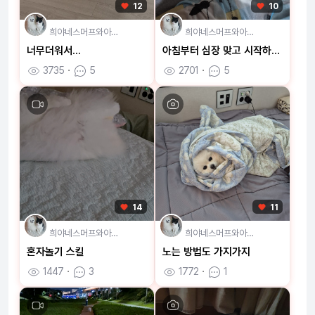
12
10
희야네스머프와아…
희야네스머프와아…
너무더워서...
아침부터 심장 맞고 시작하세요💘
3735
ㆍ
5
2701
ㆍ
5
14
11
희야네스머프와아…
희야네스머프와아…
혼자놀기 스킬
노는 방법도 가지가지
1447
ㆍ
3
1772
ㆍ
1