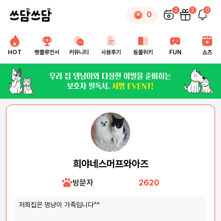
2
2
0
0
HOT
펫플루언서
커뮤니티
사용후기
동물위키
FUN
쇼츠
희야네스머프와아즈
방문자
2620
저희집은 멍냥이 가족입니다^^