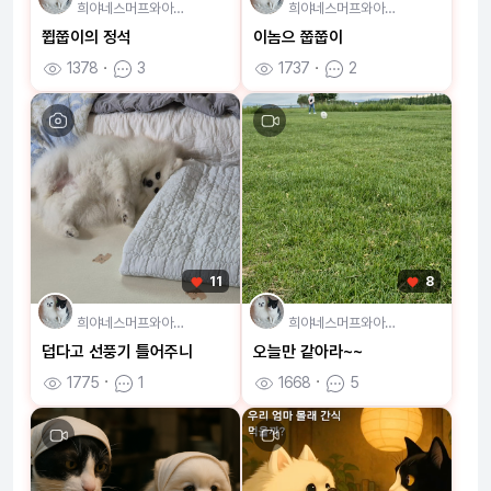
희야네스머프와아…
희야네스머프와아…
쮭쭙이의 정석
이놈으 쭙쭙이
1378
ㆍ
3
1737
ㆍ
2
11
8
희야네스머프와아…
희야네스머프와아…
덥다고 선풍기 틀어주니
오늘만 같아라~~
1775
ㆍ
1
1668
ㆍ
5