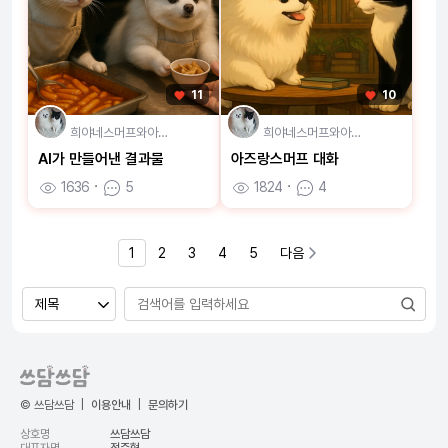
11
10
희야네스머프와아…
희야네스머프와아…
AI가 만들어낸 결과물
아즈랑스머프 대화
1636
ㆍ
5
1824
ㆍ
4
1
2
3
4
5
다음
© 쓰담쓰담
|
이용안내
|
문의하기
상호명
쓰담쓰담
대표자명
정준혁