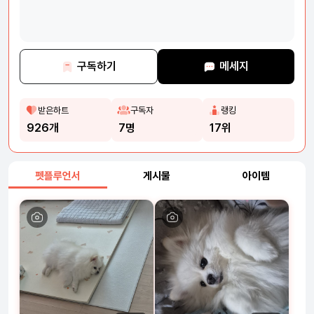
구독하기
메세지
받은하트
구독자
랭킹
926개
7명
17위
펫플루언서
게시물
아이템