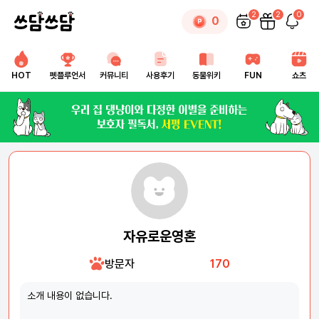
2
2
0
0
HOT
펫플루언서
커뮤니티
사용후기
동물위키
FUN
쇼츠
자유로운영혼
방문자
170
소개 내용이 없습니다.