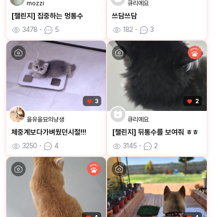
mozzi
큐리에요
[챌린지] 집중하는 멍통수
쓰담쓰담
3478
ㆍ
5
182
ㆍ
3
3
2
을유을묘의냥생
큐리에요
체중계보다가벼웠던시절!!!
[챌린지] 뒤통수를 보여줘 ㅎㅎ
3250
ㆍ
4
3145
ㆍ
2