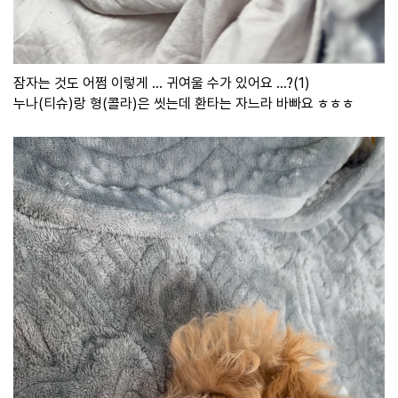
잠자는 것도 어쩜 이렇게 ... 귀여울 수가 있어요 ...?(1)
누나(티슈)랑 형(콜라)은 씻는데 환타는 자느라 바빠요 ㅎㅎㅎ