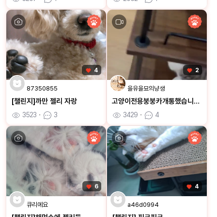
4
2
87350855
을유을묘의냥생
[챌린지]까만 젤리 자랑
고양이전용붕붕카개통했습니다ㅋㅋ
3523
ㆍ
3
3429
ㆍ
4
6
4
큐리에요
a46d0994