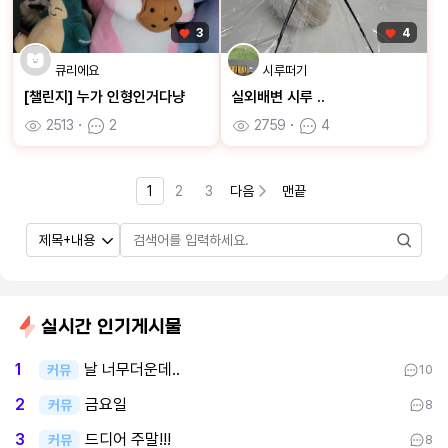
3
4
큐리에요
시루떠기
[챌린지] 누가 인형인거다냥
실외배변 시루 ..
2513
ㆍ
2
2759
ㆍ
4
1
2
3
다음
맨끝
실시간 인기게시물
날 너무더운데..
1
커뮤
10
금요일
2
커뮤
8
드디어 주말!!!
3
커뮤
8