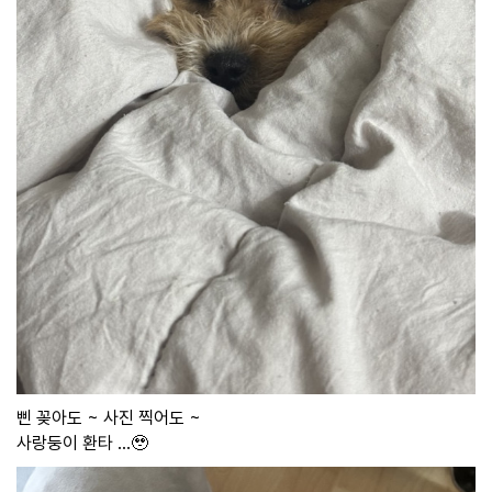
삔 꽂아도 ~ 사진 찍어도 ~
사랑둥이 환타 ...🥹