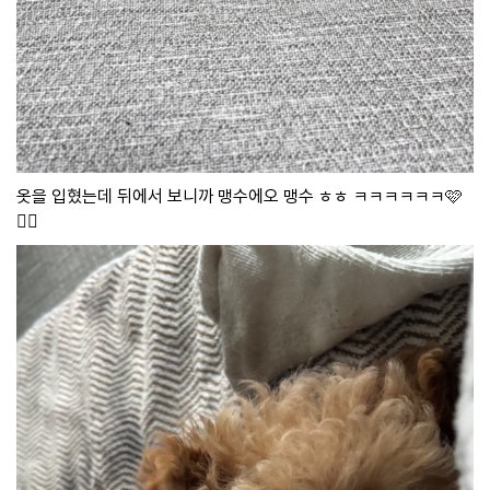
옷을 입혔는데 뒤에서 보니까 맹수에오 맹수 ㅎㅎ ㅋㅋㅋㅋㅋㅋ🩷
😶‍🌫️