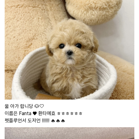
울 아가 랍니당 🐶🤍
이름은 Fanta ♥ 환타에효 ㅎㅎㅎㅎㅎㅎ
펫플루언서 도저언 !!!!!! 🔥🔥🔥