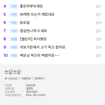
좋은하루되세요
4
커뮤
7
AI캐챗 쓰는거 재밌네요
5
커뮤
7
토요일
6
커뮤
4
점심맛나게 드세요
7
커뮤
3
[챌린지] 피서명당
8
펫플
1
국보가든에서 고기 먹고 왔어요
9
커뮤
3
맥모닝 먹으러 맥왔어요~~
10
커뮤
2
© 쓰담쓰담
|
이용안내
|
문의하기
상호명
쓰담쓰담
대표자명
정준혁
단체 종류
개인사업자
사업자등록번호
504-35-01411