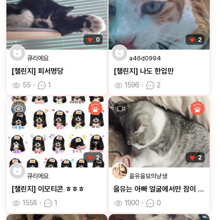
0
2
큐리에요
a46d0994
[챌린지] 피서명당
[챌린지] 나도 한입만
55
ㆍ
1
1596
ㆍ
2
2
2
큐리에요
을유을묘의냥생
[챌린지] 이모티콘 ㅎㅎㅎ
을유는 아빠 얼굴에서만 잠이 와요
1558
ㆍ
1
1900
ㆍ
0