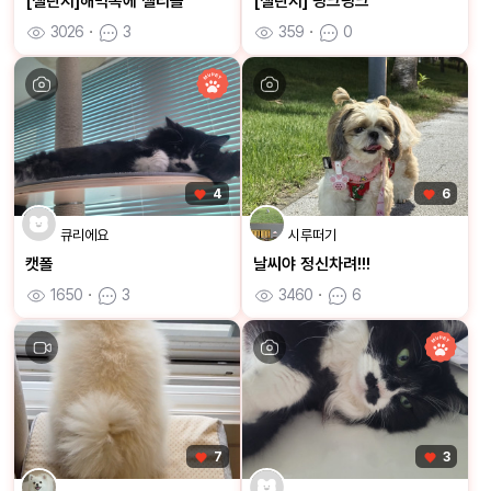
[챌린지]해먹속에 젤리들
[챌린지] 핑크핑크
3026
ㆍ
3
359
ㆍ
0
4
6
큐리에요
시루떠기
캣폴
날씨야 정신차려!!!
1650
ㆍ
3
3460
ㆍ
6
7
3