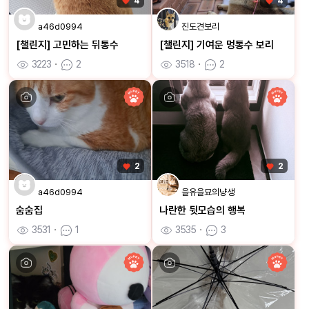
4
4
a46d0994
진도견보리
[챌린지] 고민하는 뒤통수
[챌린지] 기여운 멍통수 보리
3223
ㆍ
2
3518
ㆍ
2
2
2
a46d0994
을유을묘의냥생
숨숨집
나란한 뒷모습의 행복
3531
ㆍ
1
3535
ㆍ
3