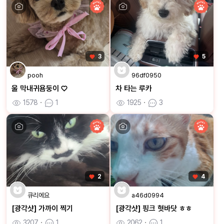
3
5
pooh
96df0950
울 막내귀욤둥이 ♡
차 타는 루카
1578
ㆍ
1
1925
ㆍ
3
2
4
큐리에요
a46d0994
[광각샷] 가까이 찍기
[광각샷] 핑크 혓바닷 ㅎㅎ
3207
ㆍ
1
2062
ㆍ
1