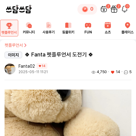
2
2
0
0
커뮤니티
사용후기
동물위키
FUN
쇼츠
플레이스
펫플루언서
펫플루언서
🍀 Fanta 펫플루언서 도전기 🍀
이미지
Fanta02
14
4,750
ㆍ
14
ㆍ
5
2025-05-11 11:21