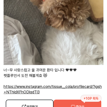
너~무 사랑스럽고 울 귀여운 환타 입니다 🧡🧡🧡
펫플루언서 도전 해볼게효 😻
https://www.instagram.com/tissue__cola/profilecard/?igsh
=NThldXFhODlqdTl3
+10P 획득
공유하기
좋아요