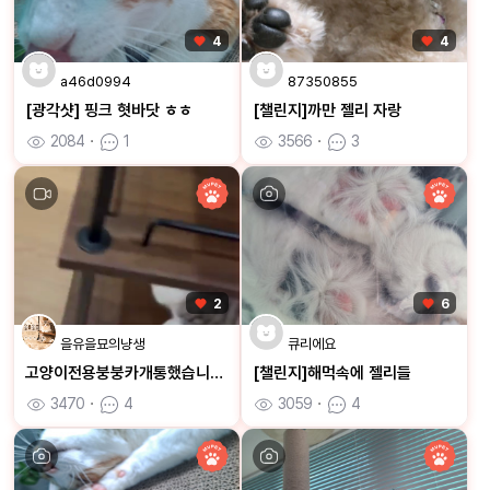
4
4
a46d0994
87350855
[광각샷] 핑크 혓바닷 ㅎㅎ
[챌린지]까만 젤리 자랑
2084
ㆍ
1
3566
ㆍ
3
2
6
을유을묘의냥생
큐리에요
고양이전용붕붕카개통했습니다ㅋㅋ
[챌린지]해먹속에 젤리들
3470
ㆍ
4
3059
ㆍ
4