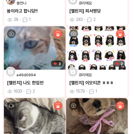
쑝언니
큐리에요
쑝이라고 합니당!!
[챌린지] 피서명당
28
ㆍ
1
243
ㆍ
2
3
2
a46d0994
큐리에요
[챌린지] 나도 한입만
[챌린지] 이모티콘 ㅎㅎㅎ
1633
ㆍ
2
1579
ㆍ
1