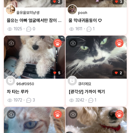
2
3
을유을묘의냥생
pooh
을유는 아빠 얼굴에서만 잠이 와요
울 막내귀욤둥이 ♡
1925
ㆍ
0
1611
ㆍ
1
5
2
96df0950
큐리에요
차 타는 루카
[광각샷] 가까이 찍기
1972
ㆍ
3
3242
ㆍ
1