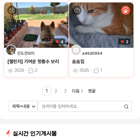
4
2
진도견보리
a46d0994
[챌린지] 기여운 멍통수 보리
숨숨집
3534
ㆍ
2
3545
ㆍ
1
1
2
3
다음
맨끝
실시간 인기게시물