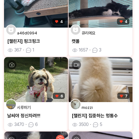
4
4
a46d0994
큐리에요
[챌린지] 핑크핑크
캣폴
367
ㆍ
1
1657
ㆍ
3
6
7
시루떠기
mozzi
날씨야 정신차려!!!
[챌린지] 집중하는 멍통수
3470
ㆍ
6
3500
ㆍ
5