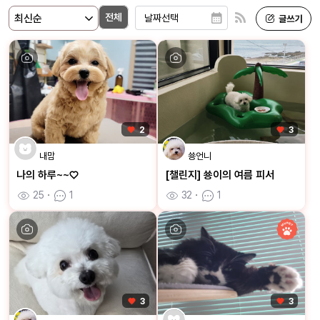
전체
2
3
내맘
쑝언니
나의 하루~~♡
[챌린지] 쑝이의 여름 피서
25
ㆍ
1
32
ㆍ
1
3
3