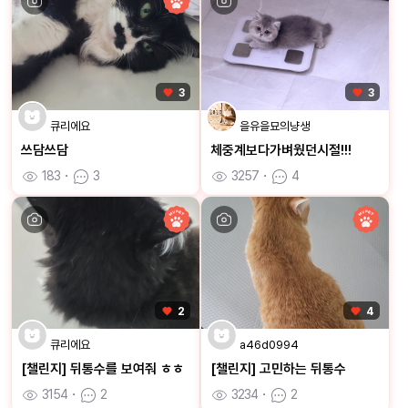
3
3
큐리에요
을유을묘의냥생
쓰담쓰담
체중계보다가벼웠던시절!!!
183
ㆍ
3
3257
ㆍ
4
2
4
큐리에요
a46d0994
[챌린지] 뒤통수를 보여줘 ㅎㅎ
[챌린지] 고민하는 뒤통수
3154
ㆍ
2
3234
ㆍ
2