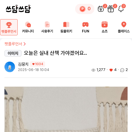
2
2
0
0
커뮤니티
사용후기
동물위키
FUN
쇼츠
플레이스
펫플루언서
펫플루언서
오늘은 실내 산책 가야겠어요..
이미지
김뭉치
1034
1,277
ㆍ
4
ㆍ
2
2025-06-18 10:04