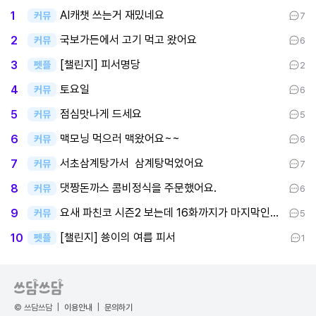
AI캐챗 쓰는거 재밌네요
1
커뮤
7
국보가든에서 고기 먹고 왔어요
2
커뮤
6
[챌린지] 피서명당
3
펫플
2
토요일
4
커뮤
6
점심맛나게 드세요
5
커뮤
5
맥모닝 먹으러 맥왔어요~~
6
커뮤
6
서초삼계탕가서 삼계탕먹었어요
7
커뮤
7
댓짱돈까스 콤비정식을 주문했어요.
8
커뮤
6
요새 파친코 시즌2 보는데 16화까지가 마지막인데 후반부까지 봤어요
9
커뮤
5
[챌린지] 쑝이의 여름 피서
10
펫플
1
© 쓰담쓰담
|
이용안내
|
문의하기