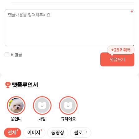
+25P 획득
비밀글
댓글쓰기
펫플루언서
쑝언니
내맘
큐리에요
전체
이미지
동영상
블로그