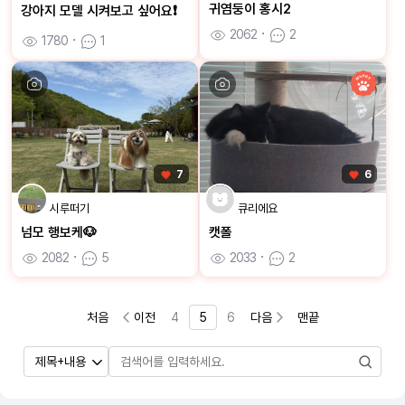
귀염둥이 홍시2
강아지 모델 시켜보고 싶어요❗️
2062
ㆍ
2
1780
ㆍ
1
7
6
시루떠기
큐리에요
넘모 행보케🐶
캣폴
2082
ㆍ
5
2033
ㆍ
2
처음
이전
4
5
6
다음
맨끝