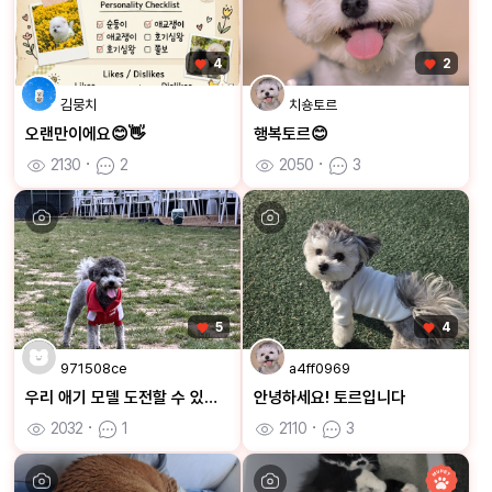
4
2
김뭉치
치숑토르
오랜만이에요😊👋
행복토르😊
2130
ㆍ
2
2050
ㆍ
3
5
4
971508ce
a4ff0969
우리 애기 모델 도전할 수 있을까요~?? 많관부!!
안녕하세요! 토르입니다
2032
ㆍ
1
2110
ㆍ
3