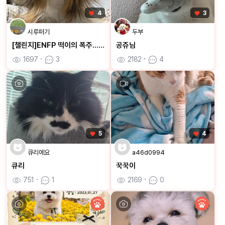
4
3
시루떠기
두부
[챌린지]ENFP 떡이의 폭주...🐶
공쥬님
1697
ㆍ
3
2182
ㆍ
4
5
4
큐리에요
a46d0994
큐리
꾹꾹이
751
ㆍ
1
2169
ㆍ
0