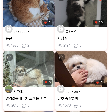
4
10
a46d0994
큐리에요
동글
화장실
1835
ㆍ
2
2194
ㆍ
5
5
4
시루떠기
929408f4
델러갔는데 극대노하는 시루...😜
냠♡ 족발좋아
2015
ㆍ
5
1576
ㆍ
3