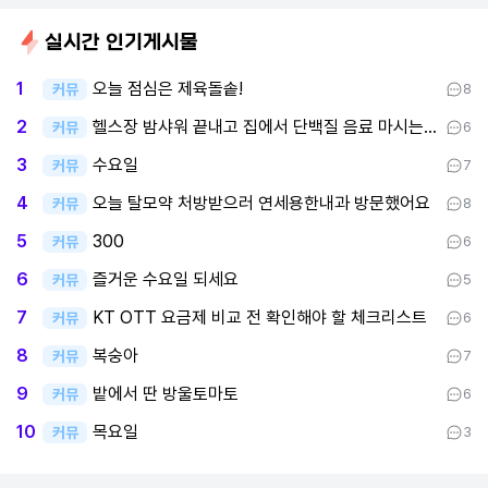
실시간 인기게시물
오늘 점심은 제육돌솥!
1
커뮤
8
헬스장 밤샤워 끝내고 집에서 단백질 음료 마시는 중이요
2
커뮤
6
수요일
3
커뮤
7
오늘 탈모약 처방받으러 연세용한내과 방문했어요
4
커뮤
8
300
5
커뮤
6
즐거운 수요일 되세요
6
커뮤
5
KT OTT 요금제 비교 전 확인해야 할 체크리스트
7
커뮤
6
복숭아
8
커뮤
7
밭에서 딴 방울토마토
9
커뮤
6
목요일
10
커뮤
3