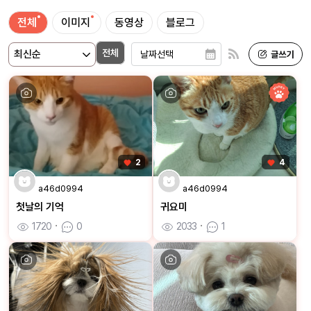
전체
이미지
동영상
블로그
전체
2
4
a46d0994
a46d0994
첫날의 기억
귀요미
1720
ㆍ
0
2033
ㆍ
1