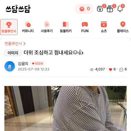
2
2
0
0
커뮤니티
사용후기
동물위키
FUN
쇼츠
플레이스
펫플루언서
펫플루언서
더위 조심하고 힘내세요🐶👍
이미지
김뭉치
1034
4,037
ㆍ
6
ㆍ
6
2025-07-09 12:33