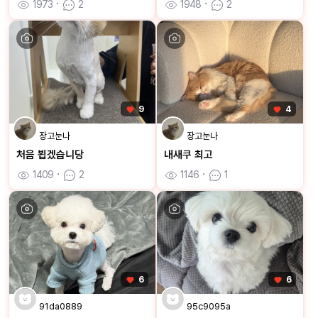
1973
ㆍ
2
1948
ㆍ
2
9
4
장고눈나
장고눈나
처음 뵙겠습니당
내새쿠 최고
1409
ㆍ
2
1146
ㆍ
1
6
6
91da0889
95c9095a