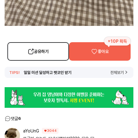
+10P 획득
공유하기
좋아요
TIPS!
일일 미션 달성하고 펫코인 받기
전체보기
댓글
6
aYoUnG
3044