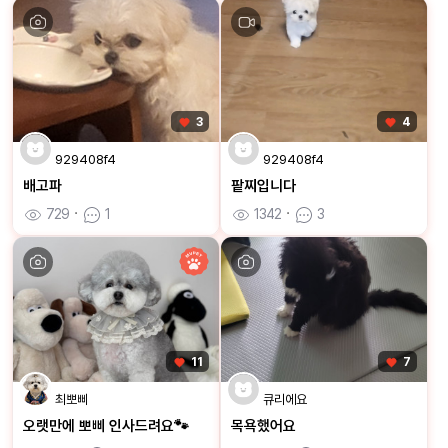
3
4
929408f4
929408f4
배고파
팥찌입니다
729
ㆍ
1
1342
ㆍ
3
11
7
최뽀삐
큐리에요
오랫만에 뽀삐 인사드려요🐾
목욕했어요