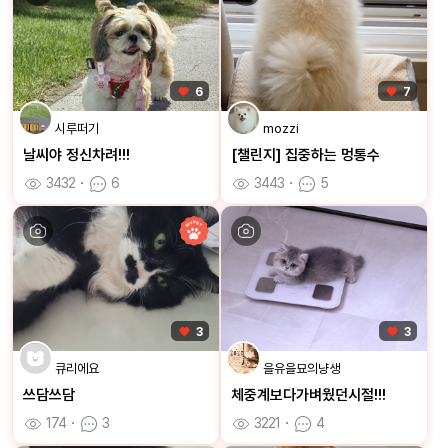
6
7
시루떠기
mozzi
날씨야 정신차려!!!
[챌린지] 집중하는 멍통수
3432
ㆍ
6
3443
ㆍ
5
3
3
큐리에요
을유을묘의냥생
쓰담쓰담
체중계보다가벼웠던시절!!!
174
ㆍ
3
3221
ㆍ
4