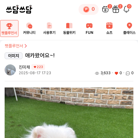
2
2
0
0
커뮤니티
사용후기
동물위키
FUN
쇼츠
플레이스
펫플루언서
펫플루언서
애카왔어요~!
이미지
진미채
223
3,633
ㆍ
0
ㆍ
0
2025-08-17 17:23