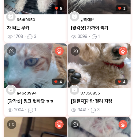
5
2
96df0950
큐리에요
차 타는 루카
[광각샷] 가까이 찍기
1708
ㆍ
3
3099
ㆍ
1
4
4
a46d0994
87350855
[광각샷] 핑크 혓바닷 ㅎㅎ
[챌린지]까만 젤리 자랑
2004
ㆍ
1
3441
ㆍ
3