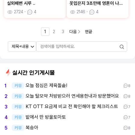
실외배변 시루 ..
옷입은지 3초만에 영혼이 나가버린 을묘
2724
ㆍ
4
2146
ㆍ
4
1
2
3
다음
맨끝
실시간 인기게시물
오늘 점심은 제육돌솥!
1
커뮤
8
오늘 탈모약 처방받으러 연세용한내과 방문했어요
2
커뮤
8
KT OTT 요금제 비교 전 확인해야 할 체크리스트
3
커뮤
7
밭에서 딴 방울토마토
4
커뮤
7
복숭아
5
커뮤
8