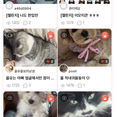
a46d0994
큐리에요
[챌린지] 나도 한입만
[챌린지] 이모티콘 ㅎㅎㅎ
1402
ㆍ
2
1374
ㆍ
1
2
3
을유을묘의냥생
pooh
을유는 아빠 얼굴에서만 잠이 와요
울 막내귀욤둥이 ♡
1725
ㆍ
0
1478
ㆍ
1