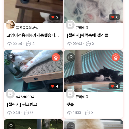
2
6
을유을묘의냥생
큐리에요
고양이전용붕붕카개통했습니다ㅋㅋ
[챌린지]해먹속에 젤리들
3358
ㆍ
4
2983
ㆍ
3
4
4
a46d0994
큐리에요
[챌린지] 핑크핑크
캣폴
346
ㆍ
0
1633
ㆍ
3