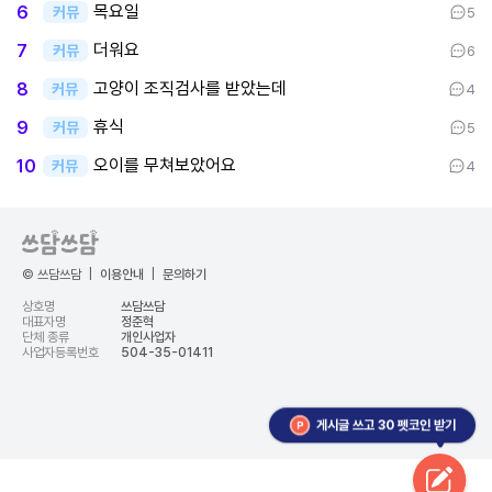
목요일
6
커뮤
5
더워요
7
커뮤
6
고양이 조직검사를 받았는데
8
커뮤
4
휴식
9
커뮤
5
오이를 무쳐보았어요
10
커뮤
4
© 쓰담쓰담
|
이용안내
|
문의하기
상호명
쓰담쓰담
대표자명
정준혁
단체 종류
개인사업자
사업자등록번호
504-35-01411
게시글 쓰고 30 펫코인 받기