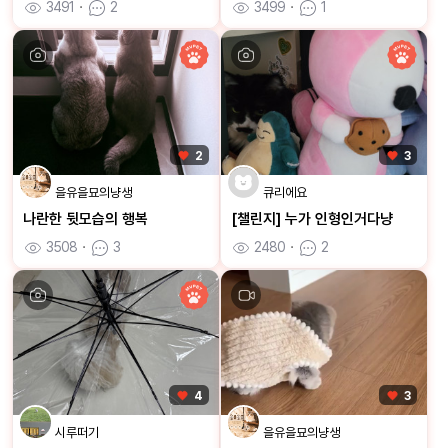
3491
ㆍ
2
3499
ㆍ
1
2
3
을유을묘의냥생
큐리에요
나란한 뒷모습의 행복
[챌린지] 누가 인형인거다냥
3508
ㆍ
3
2480
ㆍ
2
4
3
시루떠기
을유을묘의냥생