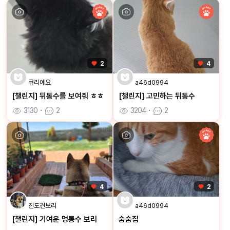
2
4
큐리에요
a46d0994
[챌린지] 뒤통수를 보여줘 ㅎㅎ
[챌린지] 고민하는 뒤통수
3130
ㆍ
2
3204
ㆍ
2
4
2
진도견보리
a46d0994
[챌린지] 기여운 멍통수 보리
숨숨집