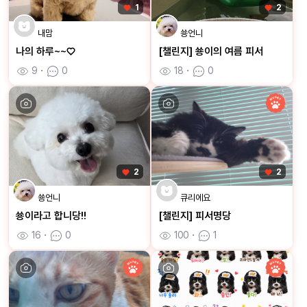
1
2
내맘
쑝언니
나의 하루~~♡
[챌린지] 쑝이의 여름 피서
9
ㆍ
0
18
ㆍ
0
2
2
쑝언니
큐리에요
쑝이라고 합니당!!
[챌린지] 피서명당
16
ㆍ
0
100
ㆍ
1