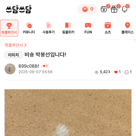
2
2
0
0
커뮤니티
사용후기
동물위키
FUN
쇼츠
플레이스
펫플루언서
펫플루언서
비숑 박봉선입니다!
이미지
899c088f
1
5,423
ㆍ
1
ㆍ
1
2025-09-07 05:56