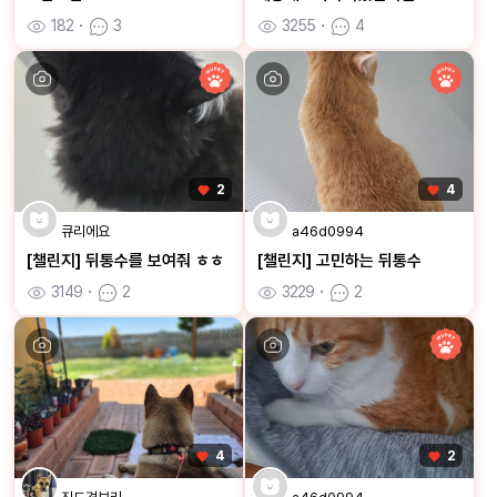
182
ㆍ
3
3255
ㆍ
4
2
4
큐리에요
a46d0994
[챌린지] 뒤통수를 보여줘 ㅎㅎ
[챌린지] 고민하는 뒤통수
3149
ㆍ
2
3229
ㆍ
2
4
2