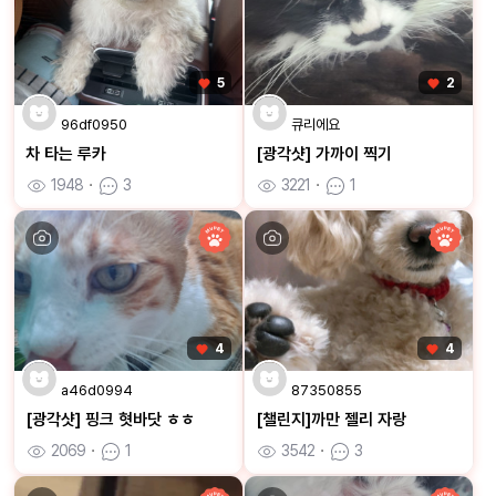
5
2
96df0950
큐리에요
차 타는 루카
[광각샷] 가까이 찍기
1948
ㆍ
3
3221
ㆍ
1
4
4
a46d0994
87350855
[광각샷] 핑크 혓바닷 ㅎㅎ
[챌린지]까만 젤리 자랑
2069
ㆍ
1
3542
ㆍ
3