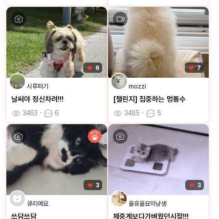
6
7
시루떠기
mozzi
날씨야 정신차려!!!
[챌린지] 집중하는 멍통수
3463
ㆍ
6
3485
ㆍ
5
3
3
큐리에요
을유을묘의냥생
쓰담쓰담
체중계보다가벼웠던시절!!!