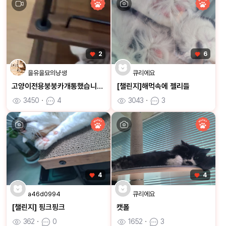
2
6
을유을묘의냥생
큐리에요
고양이전용붕붕카개통했습니다ㅋㅋ
[챌린지]해먹속에 젤리들
3450
ㆍ
4
3043
ㆍ
3
4
4
a46d0994
큐리에요
[챌린지] 핑크핑크
캣폴
362
ㆍ
0
1652
ㆍ
3