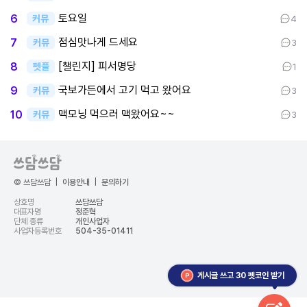
토요일
6
커뮤
4
점심맛나게 드세요
7
커뮤
3
[챌린지] 피서명당
8
펫플
1
국보가든에서 고기 먹고 왔어요
9
커뮤
3
맥모닝 먹으러 맥왔어요~~
10
커뮤
3
© 쓰담쓰담
|
이용안내
|
문의하기
상호명
쓰담쓰담
대표자명
정준혁
단체 종류
개인사업자
사업자등록번호
504-35-01411
게시글 쓰고 30 펫코인 받기