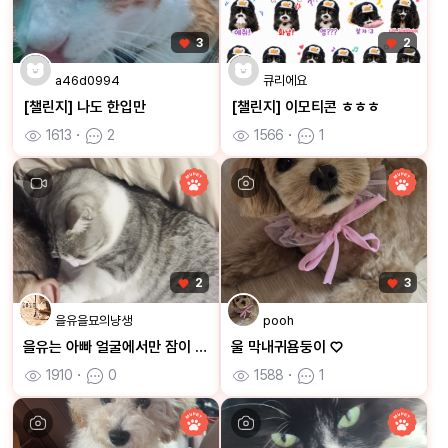
3
2
a46d0994
큐리에요
[챌린지] 나도 한입만
[챌린지] 이모티콘 ㅎㅎㅎ
1613
ㆍ
2
1566
ㆍ
1
2
3
을유을묘의냥생
pooh
을유는 아빠 얼굴에서만 잠이 와요
울 막내귀욤둥이 ♡
1910
ㆍ
0
1588
ㆍ
1