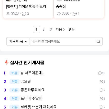
진도견보리
a46d0994
[챌린지] 기여운 멍통수 보리
숨숨집
3526
ㆍ
2
3536
ㆍ
1
1
2
3
다음
맨끝
실시간 인기게시물
날 너무더운데..
1
커뮤
10
금요일
2
커뮤
8
좋은하루되세요
3
커뮤
7
드디어 주말!!!
4
커뮤
8
AI캐챗 쓰는거 재밌네요
5
커뮤
7