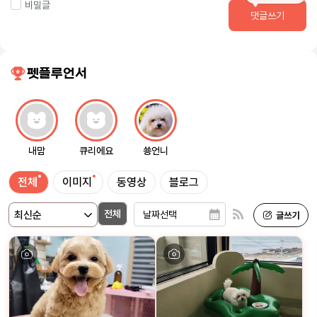
비밀글
댓글쓰기
펫플루언서
내맘
큐리에요
쑝언니
전체
이미지
동영상
블로그
전체