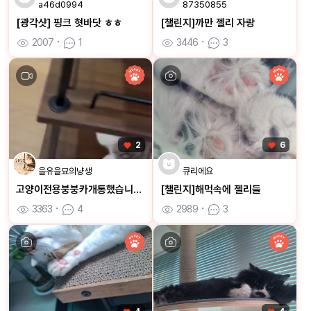
a46d0994
87350855
[광각샷] 핑크 혓바닷 ㅎㅎ
[챌린지]까만 젤리 자랑
2007
ㆍ
1
3446
ㆍ
3
2
6
을유을묘의냥생
큐리에요
고양이전용붕붕카개통했습니다ㅋㅋ
[챌린지]해먹속에 젤리들
3363
ㆍ
4
2989
ㆍ
3