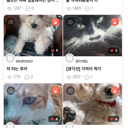
을유는 아빠 얼굴에서만 잠이 와요
울 막내귀욤둥이 ♡
1747
ㆍ
0
1485
ㆍ
1
5
2
96df0950
큐리에요
차 타는 루카
[광각샷] 가까이 찍기
1731
ㆍ
3
3107
ㆍ
1
4
4