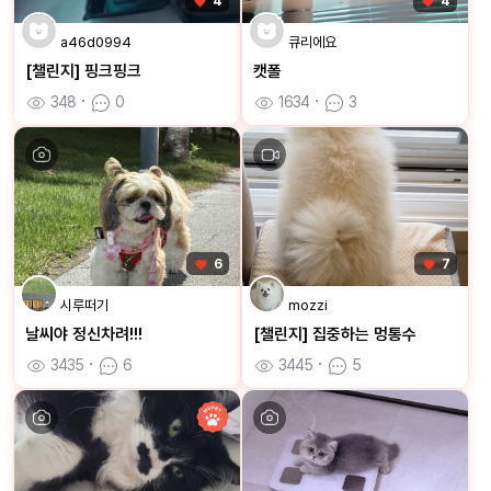
4
4
a46d0994
큐리에요
[챌린지] 핑크핑크
캣폴
348
ㆍ
0
1634
ㆍ
3
6
7
시루떠기
mozzi
날씨야 정신차려!!!
[챌린지] 집중하는 멍통수
3435
ㆍ
6
3445
ㆍ
5