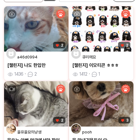
2
2
a46d0994
큐리에요
[챌린지] 나도 한입만
[챌린지] 이모티콘 ㅎㅎㅎ
1436
ㆍ
2
1412
ㆍ
1
2
3
을유을묘의냥생
pooh