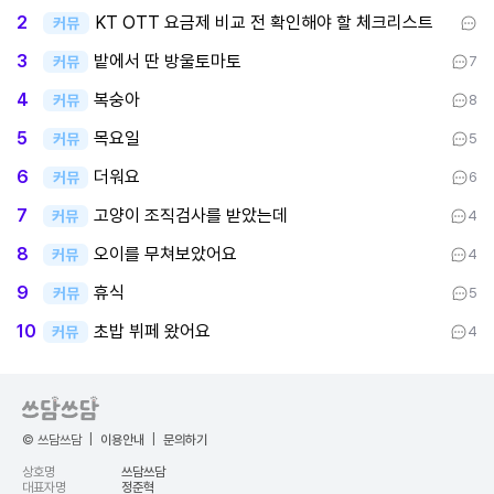
KT OTT 요금제 비교 전 확인해야 할 체크리스트
2
커뮤
밭에서 딴 방울토마토
3
커뮤
7
복숭아
4
커뮤
8
목요일
5
커뮤
5
더워요
6
커뮤
6
고양이 조직검사를 받았는데
7
커뮤
4
오이를 무쳐보았어요
8
커뮤
4
휴식
9
커뮤
5
초밥 뷔페 왔어요
10
커뮤
4
© 쓰담쓰담
|
이용안내
|
문의하기
상호명
쓰담쓰담
대표자명
정준혁