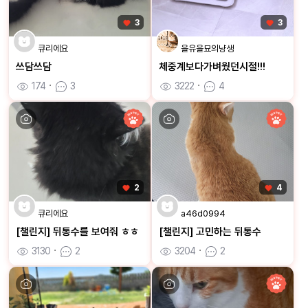
3
3
큐리에요
을유을묘의냥생
쓰담쓰담
체중계보다가벼웠던시절!!!
174
ㆍ
3
3222
ㆍ
4
2
4
큐리에요
a46d0994
[챌린지] 뒤통수를 보여줘 ㅎㅎ
[챌린지] 고민하는 뒤통수
3130
ㆍ
2
3204
ㆍ
2