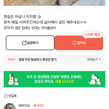
현실은 어금니 지지함
🥲
양치 매일 시켜주긴하는데 싫어해서 겉만 해주네요ㅠㅠ
강아지
껌은 입에도 안대는 까다롭보리
+10P 획득
공유하기
좋아요
TIPS!
일일 미션 달성하고 펫코인 받기
전체보기
댓글
8
재히이모
1694