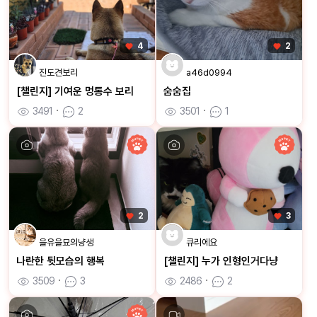
4
2
진도견보리
a46d0994
[챌린지] 기여운 멍통수 보리
숨숨집
3491
ㆍ
2
3501
ㆍ
1
2
3
을유을묘의냥생
큐리에요
나란한 뒷모습의 행복
[챌린지] 누가 인형인거다냥
3509
ㆍ
3
2486
ㆍ
2