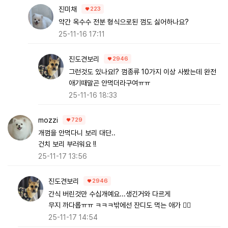
진미채
223
약간 옥수수 전분 형식으로된 껌도 싫어하나요?
25-11-16 17:11
진도견보리
2946
그런것도 있나요!? 껌종류 10가지 이상 사봤는데 완전
애기때말곤 안먹더라구여ㅠㅠ
25-11-16 18:33
mozzi
729
개껌을 안먹다니 보리 대단..
건치 보리 부러워요 !!
25-11-17 13:56
진도견보리
2946
간식 버린것만 수십개예요...생긴거와 다르게
무지 까다롭ㅠㅠ ㅋㅋㅋ밖에선 잔디도 먹는 애가 😮‍💨
25-11-17 14:54