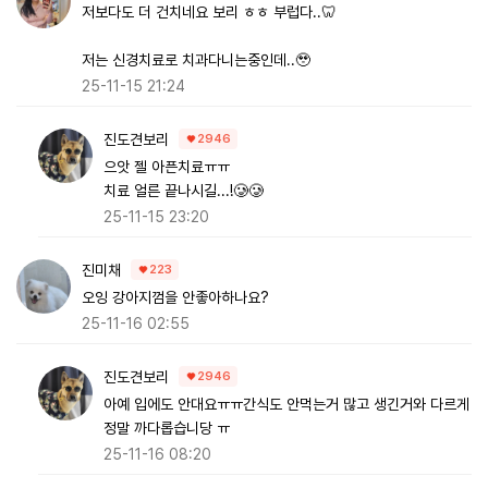
저보다도 더 건치네요 보리 ㅎㅎ 부럽다..🦷
저는 신경치료로 치과다니는중인데..🥹
25-11-15 21:24
진도견보리
2946
으앗 젤 아픈치료ㅠㅠ
치료 얼른 끝나시길...!🥲🥲
25-11-15 23:20
진미채
223
오잉 강아지껌을 안좋아하나요?
25-11-16 02:55
진도견보리
2946
아예 입에도 안대요ㅠㅠ간식도 안먹는거 많고 생긴거와 다르게
정말 까다롭습니당 ㅠ
25-11-16 08:20