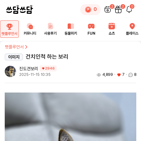
2
2
0
0
커뮤니티
사용후기
동물위키
FUN
쇼츠
플레이스
펫플루언서
펫플루언서
건치인척 하는 보리
이미지
진도견보리
2946
4,899
ㆍ
7
ㆍ
8
2025-11-15 10:35