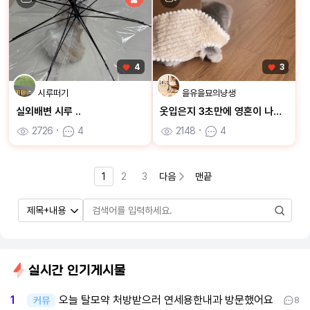
4
3
시루떠기
을유을묘의냥생
실외배변 시루 ..
옷입은지 3초만에 영혼이 나가버린 을묘
2726
ㆍ
4
2148
ㆍ
4
1
2
3
다음
맨끝
실시간 인기게시물
오늘 탈모약 처방받으러 연세용한내과 방문했어요
1
커뮤
8