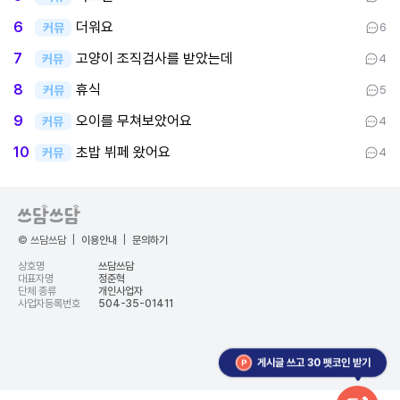
더워요
6
커뮤
6
고양이 조직검사를 받았는데
7
커뮤
4
휴식
8
커뮤
5
오이를 무쳐보았어요
9
커뮤
4
초밥 뷔페 왔어요
10
커뮤
4
© 쓰담쓰담
|
이용안내
|
문의하기
상호명
쓰담쓰담
대표자명
정준혁
단체 종류
개인사업자
사업자등록번호
504-35-01411
게시글 쓰고 30 펫코인 받기