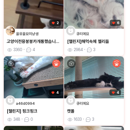
2
6
을유을묘의냥생
큐리에요
고양이전용붕붕카개통했습니다ㅋㅋ
[챌린지]해먹속에 젤리들
3360
ㆍ
4
2984
ㆍ
3
4
4
a46d0994
큐리에요
[챌린지] 핑크핑크
캣폴
348
ㆍ
0
1633
ㆍ
3