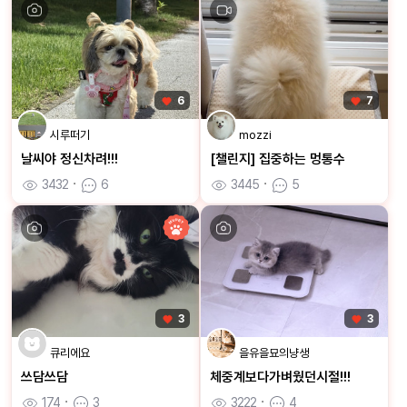
6
7
시루떠기
mozzi
날씨야 정신차려!!!
[챌린지] 집중하는 멍통수
3432
ㆍ
6
3445
ㆍ
5
3
3
큐리에요
을유을묘의냥생
쓰담쓰담
체중계보다가벼웠던시절!!!
174
ㆍ
3
3222
ㆍ
4