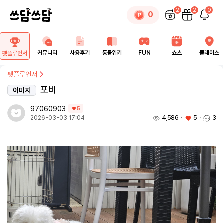
2
2
0
0
커뮤니티
사용후기
동물위키
FUN
쇼츠
플레이스
펫플루언서
펫플루언서
포비
이미지
97060903
5
4,586
ㆍ
5
ㆍ
3
2026-03-03 17:04