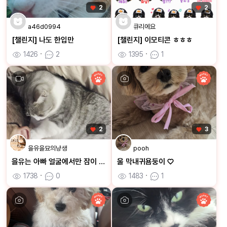
2
2
a46d0994
큐리에요
[챌린지] 나도 한입만
[챌린지] 이모티콘 ㅎㅎㅎ
1426
ㆍ
2
1395
ㆍ
1
2
3
을유을묘의냥생
pooh
을유는 아빠 얼굴에서만 잠이 와요
울 막내귀욤둥이 ♡
1738
ㆍ
0
1483
ㆍ
1