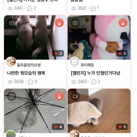
3491
ㆍ
2
3501
ㆍ
1
2
3
을유을묘의냥생
큐리에요
나란한 뒷모습의 행복
[챌린지] 누가 인형인거다냥
3508
ㆍ
3
2483
ㆍ
2
4
3