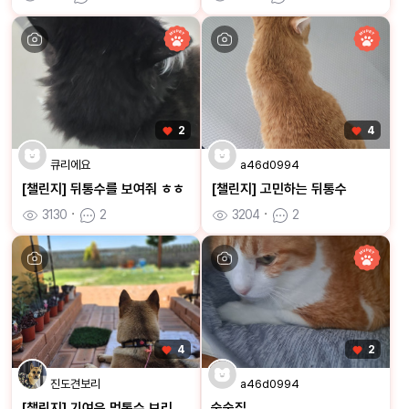
2
4
큐리에요
a46d0994
[챌린지] 뒤통수를 보여줘 ㅎㅎ
[챌린지] 고민하는 뒤통수
3130
ㆍ
2
3204
ㆍ
2
4
2
진도견보리
a46d0994
[챌린지] 기여운 멍통수 보리
숨숨집