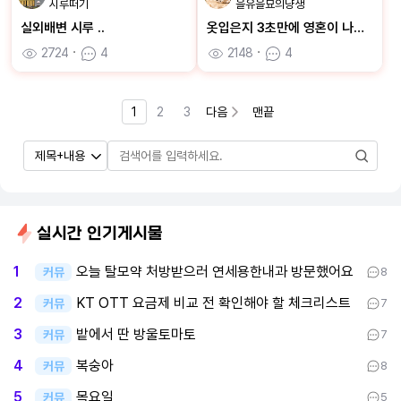
시루떠기
을유을묘의냥생
실외배변 시루 ..
옷입은지 3초만에 영혼이 나가버린 을묘
2724
ㆍ
4
2148
ㆍ
4
1
2
3
다음
맨끝
실시간 인기게시물
오늘 탈모약 처방받으러 연세용한내과 방문했어요
1
커뮤
8
KT OTT 요금제 비교 전 확인해야 할 체크리스트
2
커뮤
7
밭에서 딴 방울토마토
3
커뮤
7
복숭아
4
커뮤
8
목요일
5
커뮤
5