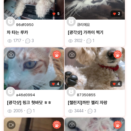
5
2
96df0950
큐리에요
차 타는 루카
[광각샷] 가까이 찍기
1717
ㆍ
3
3102
ㆍ
1
4
4
a46d0994
87350855
[광각샷] 핑크 혓바닷 ㅎㅎ
[챌린지]까만 젤리 자랑
2005
ㆍ
1
3444
ㆍ
3