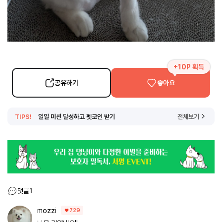
+10P 획득
공유하기
좋아요
TIPS!
일일 미션 달성하고 펫코인 받기
전체보기
댓글
1
mozzi
729