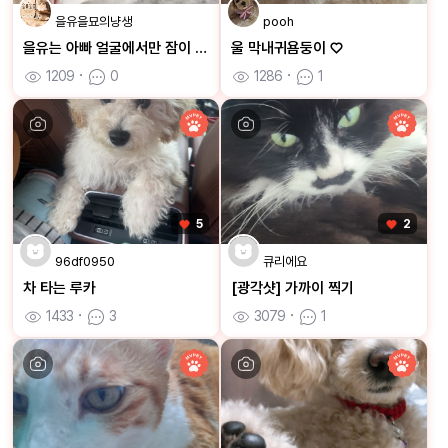
을유을묘의냥생
pooh
을유는 아빠 얼굴에서만 잠이 와요
울 막내귀욤둥이 ♡
1209
ㆍ
0
1286
ㆍ
1
5
2
96df0950
큐리에요
차 타는 루카
[광각샷] 가까이 찍기
1433
ㆍ
3
3079
ㆍ
1