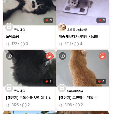
3
3
큐리에요
을유을묘의냥생
쓰담쓰담
체중계보다가벼웠던시절!!!
172
ㆍ
3
3211
ㆍ
4
2
4
큐리에요
a46d0994
[챌린지] 뒤통수를 보여줘 ㅎㅎ
[챌린지] 고민하는 뒤통수
3125
ㆍ
2
3196
ㆍ
2