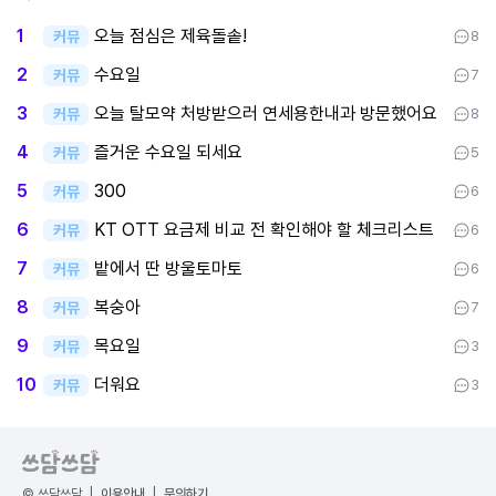
오늘 점심은 제육돌솥!
1
커뮤
8
수요일
2
커뮤
7
오늘 탈모약 처방받으러 연세용한내과 방문했어요
3
커뮤
8
즐거운 수요일 되세요
4
커뮤
5
300
5
커뮤
6
KT OTT 요금제 비교 전 확인해야 할 체크리스트
6
커뮤
6
밭에서 딴 방울토마토
7
커뮤
6
복숭아
8
커뮤
7
목요일
9
커뮤
3
더워요
10
커뮤
3
© 쓰담쓰담
|
이용안내
|
문의하기