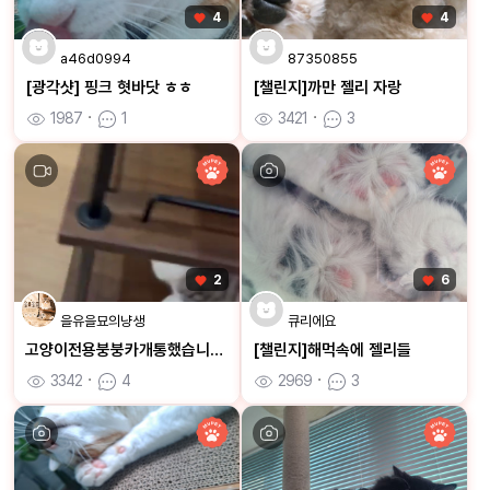
4
4
a46d0994
87350855
[광각샷] 핑크 혓바닷 ㅎㅎ
[챌린지]까만 젤리 자랑
1987
ㆍ
1
3421
ㆍ
3
2
6
을유을묘의냥생
큐리에요
고양이전용붕붕카개통했습니다ㅋㅋ
[챌린지]해먹속에 젤리들
3342
ㆍ
4
2969
ㆍ
3