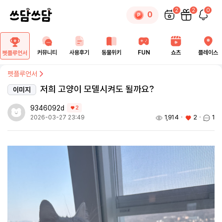
2
2
0
0
커뮤니티
사용후기
동물위키
FUN
쇼츠
플레이스
펫플루언서
펫플루언서
저희 고양이 모델시켜도 될까요?
이미지
9346092d
2
1,914
ㆍ
2
ㆍ
1
2026-03-27 23:49