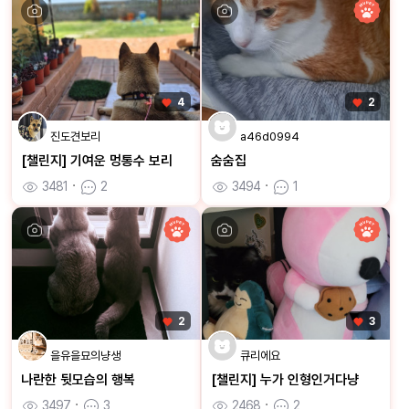
4
2
진도견보리
a46d0994
[챌린지] 기여운 멍통수 보리
숨숨집
3481
ㆍ
2
3494
ㆍ
1
2
3
을유을묘의냥생
큐리에요
나란한 뒷모습의 행복
[챌린지] 누가 인형인거다냥
3497
ㆍ
3
2468
ㆍ
2