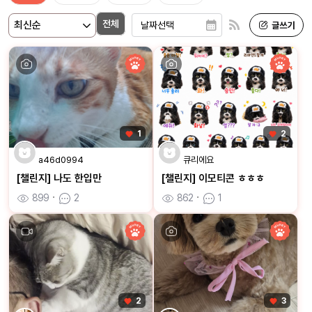
전체
1
2
a46d0994
큐리에요
[챌린지] 나도 한입만
[챌린지] 이모티콘 ㅎㅎㅎ
899
ㆍ
2
862
ㆍ
1
2
3