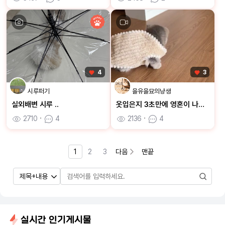
4
3
시루떠기
을유을묘의냥생
실외배변 시루 ..
옷입은지 3초만에 영혼이 나가버린 을묘
2710
ㆍ
4
2136
ㆍ
4
1
2
3
다음
맨끝
실시간 인기게시물