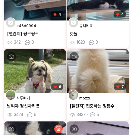
4
4
a46d0994
큐리에요
[챌린지] 핑크핑크
캣폴
342
ㆍ
0
1623
ㆍ
3
6
7
시루떠기
mozzi
날씨야 정신차려!!!
[챌린지] 집중하는 멍통수
3424
ㆍ
6
3437
ㆍ
5