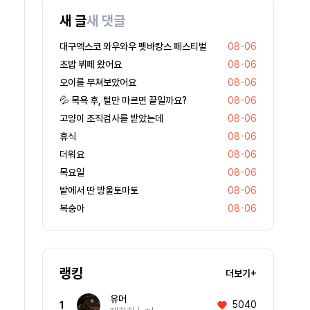
새 글
새 댓글
대구엑스코 와우와우 펫바캉스 페스티벌
08-06
초밥 뷔페 왔어요
08-06
오이를 무쳐보았어요
08-06
💦 목욕 후, 털만 마르면 끝일까요?
08-06
고양이 조직검사를 받았는데
08-06
휴식
08-06
더워요
08-06
목요일
08-06
밭에서 딴 방울토마토
08-06
복숭아
08-06
랭킹
더보기+
유머
5040
1