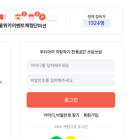
2
2
현재 접속자
1324명
물위키
이벤트
체험단
미션
우리아이 자랑하기 전용공간 쓰담쓰담
1
로그인
아이디,비밀번호 찾기
|
회원가입
SNS 계정으로 로그인