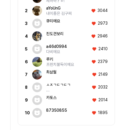
제하하ㅏㅎ!
aYoUnG
3044
2
내이름은 김구찌
큐리에요
2973
3
진도견보리
2946
4
a46d0994
2410
5
다비에요
루키
2379
6
프렌치불독이예요
최삼월
2149
7
ㅅㅈㄱㄷㄱㄷㄱ
2032
8
...
카토스
2014
9
87350855
1895
10