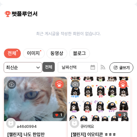
펫플루언서
최근 게시글을 작성한 회원이 없습니다.
전체
이미지
동영상
블로그
전체
1
2
a46d0994
큐리에요
[챌린지] 나도 한입만
[챌린지] 이모티콘 ㅎㅎㅎ