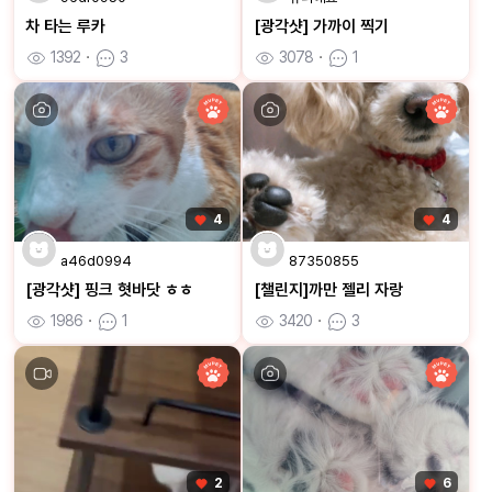
차 타는 루카
[광각샷] 가까이 찍기
1392
ㆍ
3
3078
ㆍ
1
4
4
a46d0994
87350855
[광각샷] 핑크 혓바닷 ㅎㅎ
[챌린지]까만 젤리 자랑
1986
ㆍ
1
3420
ㆍ
3
2
6