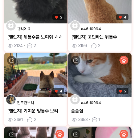
2
4
큐리에요
a46d0994
[챌린지] 뒤통수를 보여줘 ㅎㅎ
[챌린지] 고민하는 뒤통수
3124
ㆍ
2
3196
ㆍ
2
4
2
진도견보리
a46d0994
[챌린지] 기여운 멍통수 보리
숨숨집
3481
ㆍ
2
3493
ㆍ
1