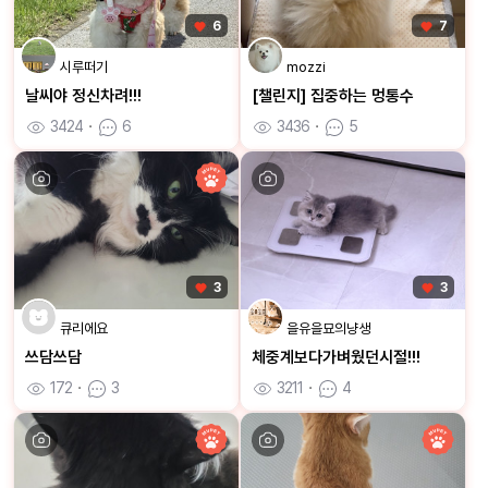
6
7
시루떠기
mozzi
날씨야 정신차려!!!
[챌린지] 집중하는 멍통수
3424
ㆍ
6
3436
ㆍ
5
3
3
큐리에요
을유을묘의냥생
쓰담쓰담
체중계보다가벼웠던시절!!!
172
ㆍ
3
3211
ㆍ
4