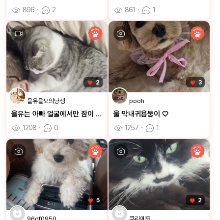
896
ㆍ
2
861
ㆍ
1
2
3
을유을묘의냥생
pooh
을유는 아빠 얼굴에서만 잠이 와요
울 막내귀욤둥이 ♡
1208
ㆍ
0
1257
ㆍ
1
5
2
96df0950
큐리에요