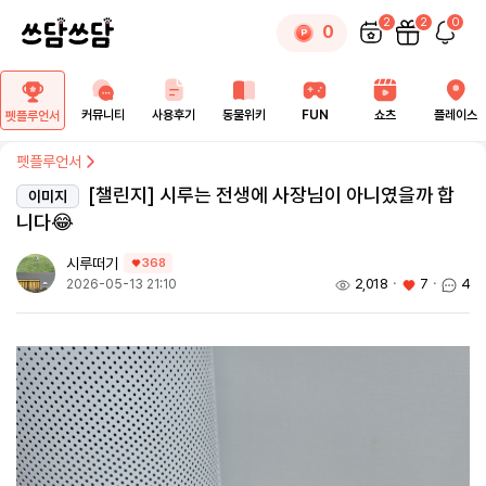
2
2
0
0
커뮤니티
사용후기
동물위키
FUN
쇼츠
플레이스
펫플루언서
펫플루언서
[챌린지] 시루는 전생에 사장님이 아니였을까 합
이미지
니다😂
시루떠기
368
2,018
ㆍ
7
ㆍ
4
2026-05-13 21:10