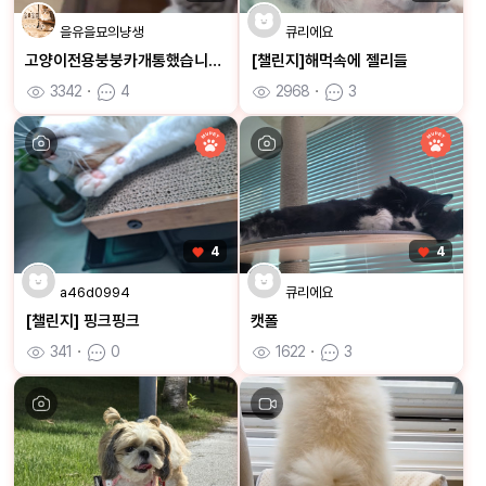
을유을묘의냥생
큐리에요
고양이전용붕붕카개통했습니다ㅋㅋ
[챌린지]해먹속에 젤리들
3342
ㆍ
4
2968
ㆍ
3
4
4
a46d0994
큐리에요
[챌린지] 핑크핑크
캣폴
341
ㆍ
0
1622
ㆍ
3