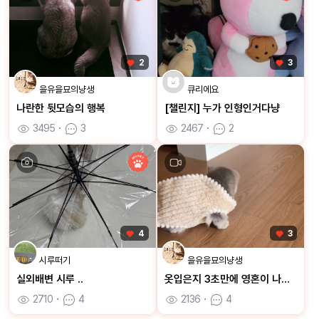
2
3
을유을묘의냥생
큐리에요
나란한 뒷모습의 행복
[챌린지] 누가 인형인거다냥
3495
ㆍ
3
2467
ㆍ
2
4
3
시루떠기
을유을묘의냥생
실외배변 시루 ..
옷입은지 3초만에 영혼이 나가버린 을묘
2710
ㆍ
4
2136
ㆍ
4