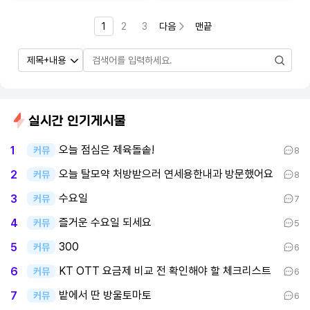
1
2
3
다음
맨끝
실시간 인기게시물
오늘 점심은 제육돌솥!
1
커뮤
8
오늘 탈모약 처방받으러 연세용한내과 방문했어요
2
커뮤
8
수요일
3
커뮤
7
즐거운 수요일 되세요
4
커뮤
5
300
5
커뮤
6
KT OTT 요금제 비교 전 확인해야 할 체크리스트
6
커뮤
6
밭에서 딴 방울토마토
7
커뮤
6