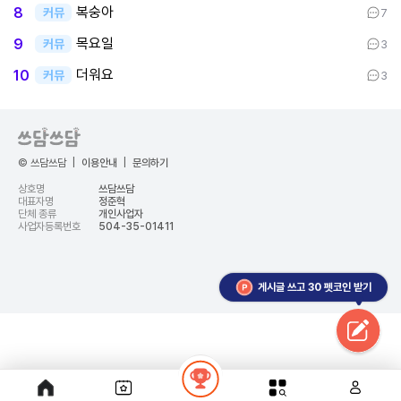
복숭아
8
커뮤
7
목요일
9
커뮤
3
더워요
10
커뮤
3
© 쓰담쓰담
|
이용안내
|
문의하기
상호명
쓰담쓰담
대표자명
정준혁
단체 종류
개인사업자
사업자등록번호
504-35-01411
게시글 쓰고 30 펫코인 받기
google-site-
verification=t8dijJLuOF8rtTrbSxaj2dJpbBUv_6lBsH4oB0EFW-c