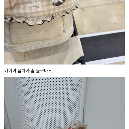
애미야 윰차가 좀 높구나~