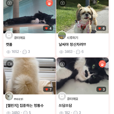
4
6
큐리에요
시루떠기
캣폴
날씨야 정신차려!!!
1652
ㆍ
3
3463
ㆍ
6
7
3
mozzi
큐리에요
[챌린지] 집중하는 멍통수
쓰담쓰담
3480
ㆍ
5
182
ㆍ
3