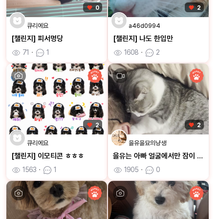
0
2
큐리에요
a46d0994
[챌린지] 피서명당
[챌린지] 나도 한입만
71
ㆍ
1
1608
ㆍ
2
2
2
큐리에요
을유을묘의냥생
[챌린지] 이모티콘 ㅎㅎㅎ
을유는 아빠 얼굴에서만 잠이 와요
1563
ㆍ
1
1905
ㆍ
0