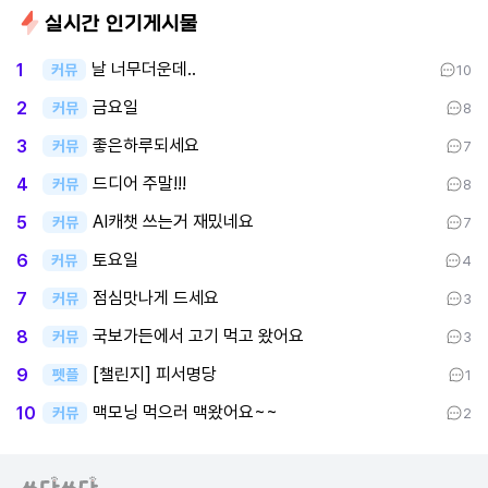
실시간 인기게시물
날 너무더운데..
1
커뮤
10
금요일
2
커뮤
8
좋은하루되세요
3
커뮤
7
드디어 주말!!!
4
커뮤
8
AI캐챗 쓰는거 재밌네요
5
커뮤
7
토요일
6
커뮤
4
점심맛나게 드세요
7
커뮤
3
국보가든에서 고기 먹고 왔어요
8
커뮤
3
[챌린지] 피서명당
9
펫플
1
맥모닝 먹으러 맥왔어요~~
10
커뮤
2