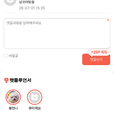
넘귀여워용
26-07-01 15:35
+25P 획득
비밀글
댓글쓰기
펫플루언서
쑝언니
큐리에요