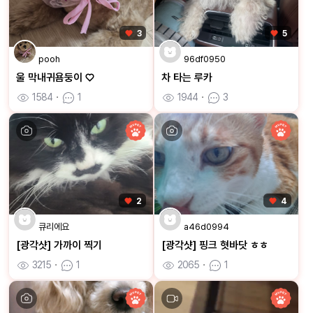
3
5
pooh
96df0950
울 막내귀욤둥이 ♡
차 타는 루카
1584
ㆍ
1
1944
ㆍ
3
2
4
큐리에요
a46d0994
[광각샷] 가까이 찍기
[광각샷] 핑크 혓바닷 ㅎㅎ
3215
ㆍ
1
2065
ㆍ
1