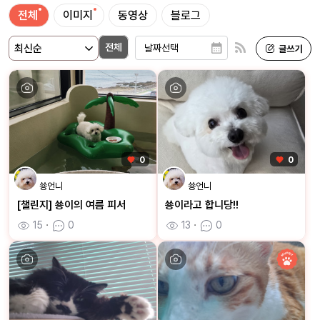
전체
이미지
동영상
블로그
전체
0
0
쑝언니
쑝언니
[챌린지] 쑝이의 여름 피서
쑝이라고 합니당!!
15
ㆍ
0
13
ㆍ
0