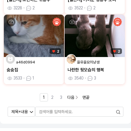
3228
ㆍ
2
3522
ㆍ
2
2
2
a46d0994
을유을묘의냥생
숨숨집
나란한 뒷모습의 행복
3533
ㆍ
1
3540
ㆍ
3
1
2
3
다음
맨끝