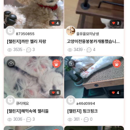
4
2
87350855
을유을묘의냥생
[챌린지]까만 젤리 자랑
고양이전용붕붕카개통했습니다ㅋㅋ
3535
ㆍ
3
3439
ㆍ
4
6
4
큐리에요
a46d0994
[챌린지]해먹속에 젤리들
[챌린지] 핑크핑크
3036
ㆍ
3
361
ㆍ
0