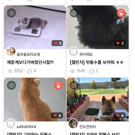
3
2
을유을묘의냥생
큐리에요
체중계보다가벼웠던시절!!!
[챌린지] 뒤통수를 보여줘 ㅎㅎ
3253
ㆍ
4
3149
ㆍ
2
4
4
a46d0994
진도견보리
[챌린지] 고민하는 뒤통수
[챌린지] 기여운 멍통수 보리