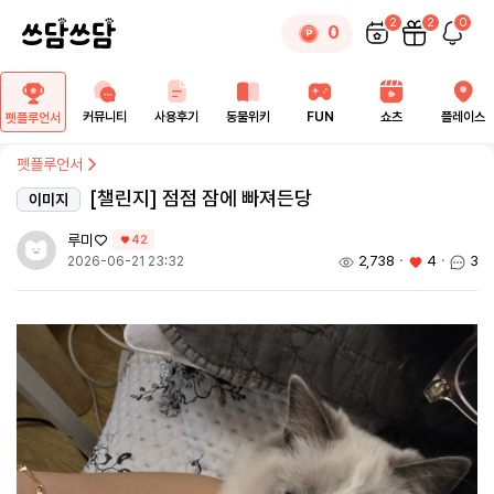
2
2
0
0
커뮤니티
사용후기
동물위키
FUN
쇼츠
플레이스
펫플루언서
펫플루언서
[챌린지] 점점 잠에 빠져든당
이미지
루미♡
42
2,738
ㆍ
4
ㆍ
3
2026-06-21 23:32