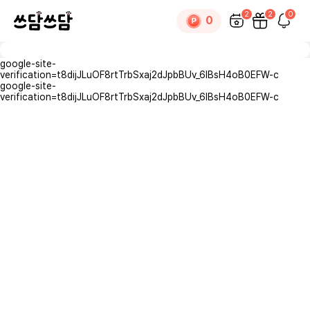
블랑이의 제주 여행-4일차
블랑
2
2
0
0
0
블랑
google-site-
×
댓글
0
verification=t8dijJLuOF8rtTrbSxaj2dJpbBUv_6lBsH4oB0EFW-c
google-site-
verification=t8dijJLuOF8rtTrbSxaj2dJpbBUv_6lBsH4oB0EFW-c
로그인
후 댓글을 작성할 수 있습니다.