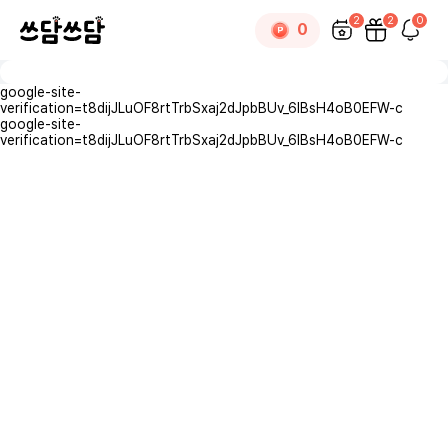
범,산만한 아이였어요🤣
재히이모
2
2
1
0
0
시루떠기
google-site-
×
댓글
0
verification=t8dijJLuOF8rtTrbSxaj2dJpbBUv_6lBsH4oB0EFW-c
google-site-
verification=t8dijJLuOF8rtTrbSxaj2dJpbBUv_6lBsH4oB0EFW-c
로그인
후 댓글을 작성할 수 있습니다.