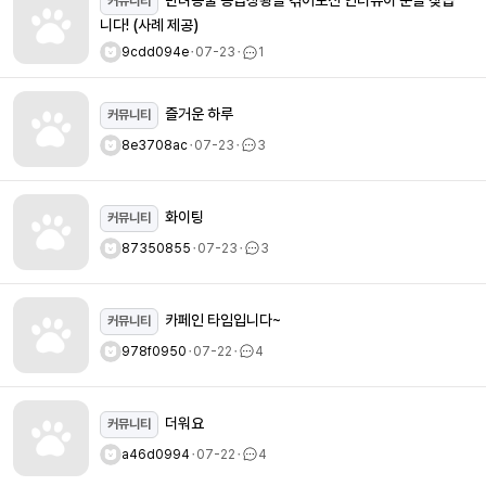
반려동물 응급상황을 겪어보신 인터뷰이 분을 찾습
커뮤니티
니다! (사례 제공)
9cdd094e
ㆍ
07-23
ㆍ
1
즐거운 하루
커뮤니티
8e3708ac
ㆍ
07-23
ㆍ
3
화이팅
커뮤니티
87350855
ㆍ
07-23
ㆍ
3
카페인 타임입니다~
커뮤니티
978f0950
ㆍ
07-22
ㆍ
4
더워요
커뮤니티
a46d0994
ㆍ
07-22
ㆍ
4