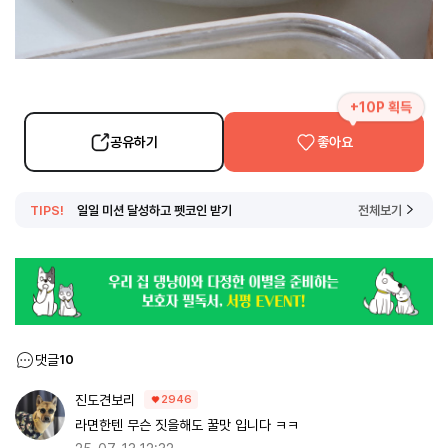
+10P 획득
공유하기
좋아요
TIPS!
일일 미션 달성하고 펫코인 받기
전체보기
댓글
10
진도견보리
2946
라면한텐 무슨 짓을해도 꿀맛 입니다 ㅋㅋ