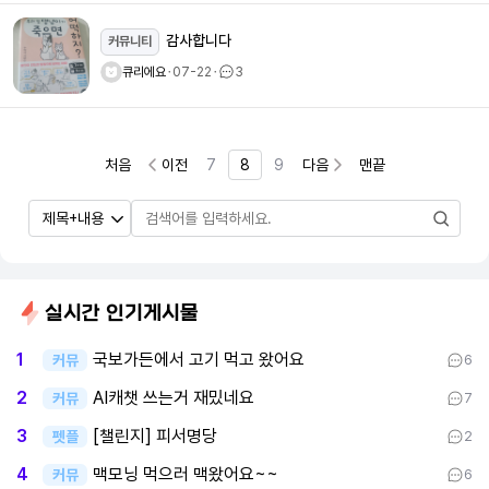
감사합니다
커뮤니티
큐리에요
ㆍ
07-22
ㆍ
3
처음
이전
7
8
9
다음
맨끝
실시간 인기게시물
국보가든에서 고기 먹고 왔어요
1
커뮤
6
AI캐챗 쓰는거 재밌네요
2
커뮤
7
[챌린지] 피서명당
3
펫플
2
맥모닝 먹으러 맥왔어요~~
4
커뮤
6