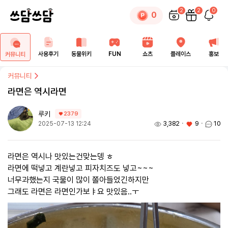
2
2
0
0
사용후기
동물위키
FUN
쇼츠
플레이스
홍보
커뮤니티
커뮤니티
라면은 역시라면
루키
2379
3,382
ㆍ
9
ㆍ
10
2025-07-13 12:24
라면은 역시나 맛있는건맞는뎅 ㅎ
라면에 떡넣고 계란넣고 피자치즈도 넣고~~~
너무과했는지 국물이 많이 쫄아들었긴하지만
그래도 라면은 라면인가보ㅑ요 맛있음..ㅜ