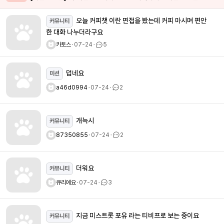
오늘 커피챗 이란 면접을 봤는데 커피 마시며 편안
커뮤니티
한 대화 나누더라구요
카토스
ㆍ
07-24
ㆍ
5
덥네요
미션
a46d0994
ㆍ
07-24
ㆍ
2
개늑시
커뮤니티
87350855
ㆍ
07-24
ㆍ
2
더워요
커뮤니티
큐리에요
ㆍ
07-24
ㆍ
3
지금 미스트롯 포유 라는 티비프로 보는 중이요
커뮤니티