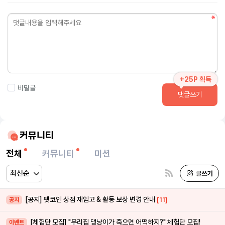
+25P 획득
비밀글
댓글쓰기
커뮤니티
전체
커뮤니티
미션
[공지] 펫코인 상점 재입고 & 활동 보상 변경 안내
[11]
공지
[체험단 모집] "우리집 댕냥이가 죽으면 어떡하지?" 체험단 모집!
이벤트