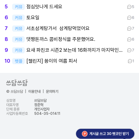
점심맛나게 드세요
5
커뮤
5
토요일
6
커뮤
6
서초삼계탕가서 삼계탕먹었어요
7
커뮤
7
댓짱돈까스 콤비정식을 주문했어요.
8
커뮤
6
요새 파친코 시즌2 보는데 16화까지가 마지막인데 후반부까지 봤어요
9
커뮤
7
[챌린지] 쑝이의 여름 피서
10
펫플
1
© 쓰담쓰담
|
이용안내
|
문의하기
상호명
쓰담쓰담
대표자명
정준혁
단체 종류
개인사업자
사업자등록번호
504-35-01411
게시글 쓰고 30 펫코인 받기