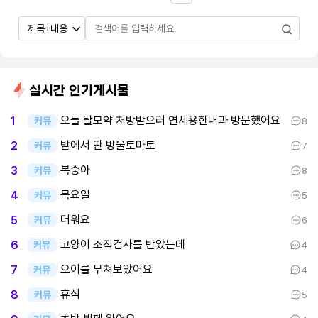
실시간 인기게시물
오늘 탈모약 처방받으러 연세용한내과 방문했어요
1
커뮤
8
밭에서 딴 방울토마토
2
커뮤
7
복숭아
3
커뮤
8
목요일
4
커뮤
5
더워요
5
커뮤
6
고양이 조직검사를 받았는데
6
커뮤
4
오이를 무쳐보았어요
7
커뮤
4
휴식
8
커뮤
5