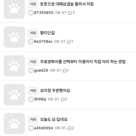
토핑으로 대패삼겹살 올려서 아침
커뮤
87350855
ㆍ
08-01
ㆍ
3
황리단길
커뮤
8e3708ac
ㆍ
08-01
ㆍ
1
무료영화어플 선택부터 이용까지 직접 따라 하는 방법
커뮤
guest26
ㆍ
08-01
ㆍ
1
요아정 주문했어요
커뮤
큐리에요
ㆍ
08-01
ㆍ
2
오늘도 넘 덥네요
커뮤
a46d0994
ㆍ
08-01
ㆍ
2