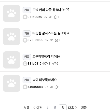
모닝 커피 다들 하셨나요~??
커뮤
978f0950
ㆍ
07-31
ㆍ
1
따뜻한 감자스프를 끓여봐요.
커뮤
87350855
ㆍ
07-31
ㆍ
1
고구마말랭이 먹어용
커뮤
881a0816
ㆍ
07-31
ㆍ
2
속이 더부룩하네요
커뮤
a46d0994
ㆍ
07-31
ㆍ
1
처음
이전
4
5
6
다음
맨끝