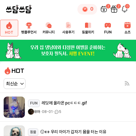
2
2
0
0
펫플루언서
커뮤니티
사용후기
동물위키
FUN
쇼츠
HOT
HOT
레딧에 올라온 pcㄷㄷㄷ.gif
FUN
유머
ㆍ
08-01
ㆍ
5
🙂‍↔️ 우리 아이가 갑자기 몸을 터는 이유
동물