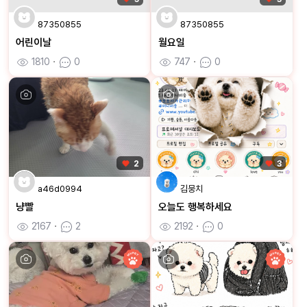
87350855
87350855
어린이날
월요일
1810
ㆍ
0
747
ㆍ
0
2
3
a46d0994
김뭉치
냥빨
오늘도 행복하세요
2167
ㆍ
2
2192
ㆍ
0