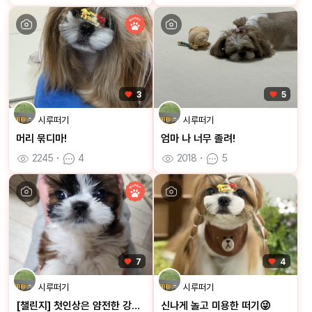
3
5
시루떠기
시루떠기
머리 묶디마!
엄마 나 너무 졸려!
2245
ㆍ
4
2018
ㆍ
5
7
4
시루떠기
시루떠기
[챌린지] 첫인상은 얌전한 강아지였는데 알고보니 파괴범,산만한 아이였어요🤣
신나게 놀고 미용한 떠기😜