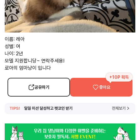
이름: 레아
성별: 여
나이: 2년
모델 지원합니당~ 연락주세용!
로아의 엄마냥이 입니다
+10P 획득
공유하기
좋아요
TIPS!
일일 미션 달성하고 펫코인 받기
전체보기