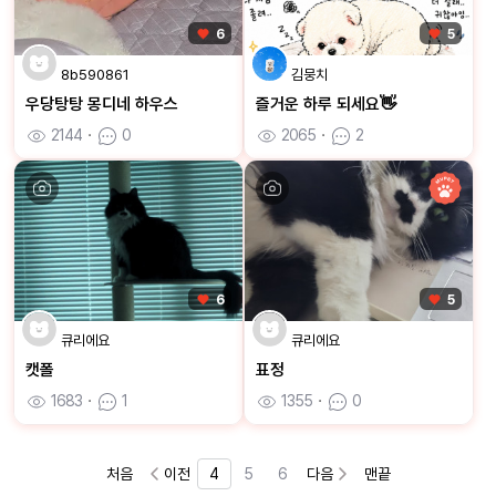
6
5
8b590861
김뭉치
우당탕탕 몽디네 하우스
즐거운 하루 되세요👋
2144
ㆍ
0
2065
ㆍ
2
6
5
큐리에요
큐리에요
캣폴
표정
1683
ㆍ
1
1355
ㆍ
0
처음
이전
4
5
6
다음
맨끝