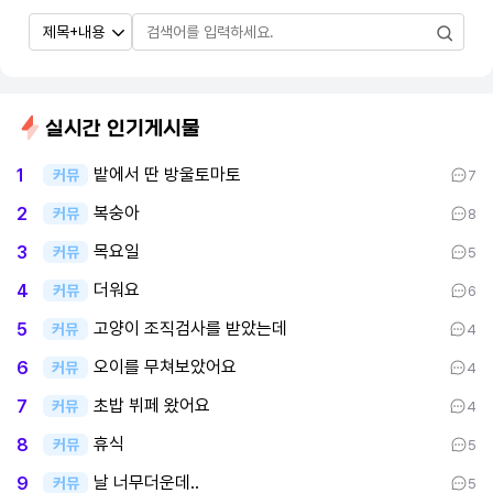
실시간 인기게시물
밭에서 딴 방울토마토
1
커뮤
7
복숭아
2
커뮤
8
목요일
3
커뮤
5
더워요
4
커뮤
6
고양이 조직검사를 받았는데
5
커뮤
4
오이를 무쳐보았어요
6
커뮤
4
초밥 뷔페 왔어요
7
커뮤
4
휴식
8
커뮤
5
날 너무더운데..
9
커뮤
5