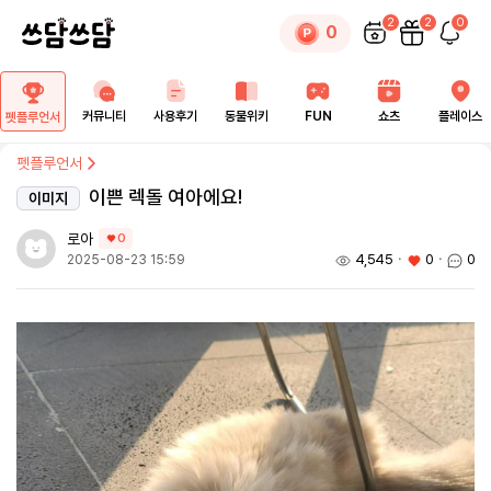
2
2
0
0
커뮤니티
사용후기
동물위키
FUN
쇼츠
플레이스
펫플루언서
펫플루언서
이쁜 렉돌 여아에요!
이미지
로아
0
4,545
ㆍ
0
ㆍ
0
2025-08-23 15:59