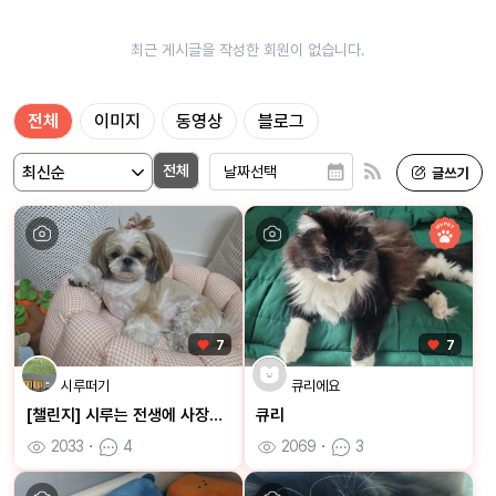
최근 게시글을 작성한 회원이 없습니다.
전체
이미지
동영상
블로그
전체
7
7
시루떠기
큐리에요
[챌린지] 시루는 전생에 사장님이 아니였을까 합니다😂
큐리
2033
ㆍ
4
2069
ㆍ
3