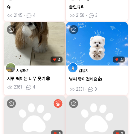
슈
졸린큐리
2145
ㆍ
4
2158
ㆍ
3
4
4
시루떠기
김뭉치
시루 떡이는 너무 웃겨😆
날씨 좋아졌네요👍
2361
ㆍ
4
2331
ㆍ
3
5
3