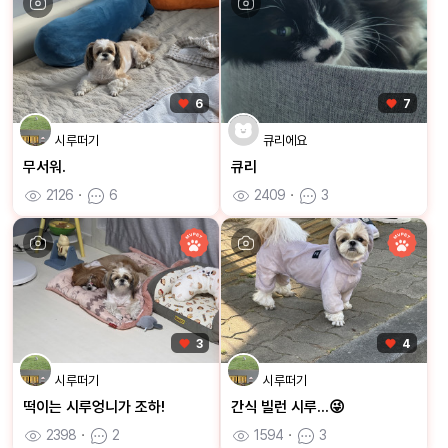
6
7
시루떠기
큐리에요
무서워.
큐리
2126
ㆍ
6
2409
ㆍ
3
3
4
시루떠기
시루떠기
떡이는 시루엉니가 조하!
간식 빌런 시루...😜
2398
ㆍ
2
1594
ㆍ
3