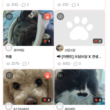
2142
ㆍ
3
2131
ㆍ
3
3
2
큐리에요
쓰담쓰담
하품
📢 [이벤트] 쓰담쓰담 X 견생냥품 체험단 모집! 우리 아이를 위한 특별한 기회 🎁
2078
ㆍ
1
4062
ㆍ
0
4
5
87350855
큐리에요