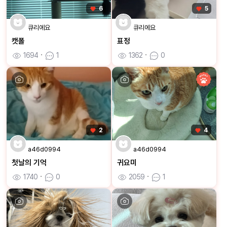
6
5
큐리에요
큐리에요
캣폴
표정
1694
ㆍ
1
1362
ㆍ
0
2
4
a46d0994
a46d0994
첫날의 기억
귀요미
1740
ㆍ
0
2059
ㆍ
1