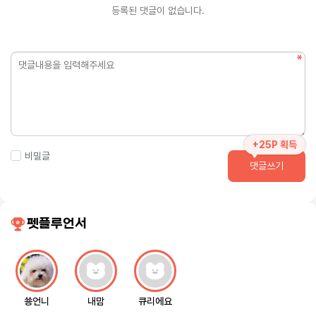
등록된 댓글이 없습니다.
+25P 획득
비밀글
댓글쓰기
펫플루언서
쑝언니
내맘
큐리에요