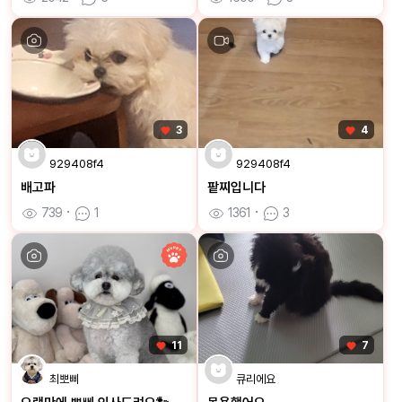
3
4
929408f4
929408f4
배고파
팥찌입니다
739
ㆍ
1
1361
ㆍ
3
11
7
최뽀삐
큐리에요