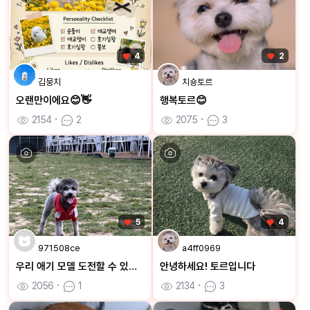
4
2
김뭉치
치숑토르
오랜만이에요😊👋
행복토르😊
2154
ㆍ
2
2075
ㆍ
3
5
4
971508ce
a4ff0969
우리 애기 모델 도전할 수 있을까요~?? 많관부!!
안녕하세요! 토르입니다
2056
ㆍ
1
2134
ㆍ
3