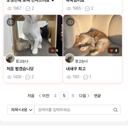
오랫만에 뽀삐 인사드려요🐾
목욕했어요
1987
ㆍ
2
1965
ㆍ
2
9
4
장고눈나
장고눈나
처음 뵙겠습니당
내새쿠 최고
1426
ㆍ
2
1161
ㆍ
1
처음
이전
4
5
6
다음
맨끝