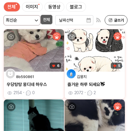
전체
이미지
동영상
블로그
전체
6
5
8b590861
김뭉치
우당탕탕 몽디네 하우스
즐거운 하루 되세요👋
2154
ㆍ
0
2072
ㆍ
2