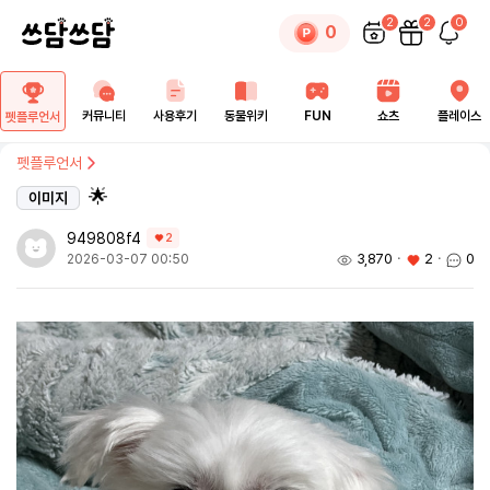
2
2
0
0
커뮤니티
사용후기
동물위키
FUN
쇼츠
플레이스
펫플루언서
펫플루언서
🌟
이미지
949808f4
2
3,870
ㆍ
2
ㆍ
0
2026-03-07 00:50