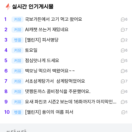
실시간 인기게시물
국보가든에서 고기 먹고 왔어요
1
커뮤
6
AI캐챗 쓰는거 재밌네요
2
커뮤
7
[챌린지] 피서명당
3
펫플
2
토요일
4
커뮤
6
점심맛나게 드세요
5
커뮤
5
맥모닝 먹으러 맥왔어요~~
6
커뮤
6
서초삼계탕가서 삼계탕먹었어요
7
커뮤
7
댓짱돈까스 콤비정식을 주문했어요.
8
커뮤
6
요새 파친코 시즌2 보는데 16화까지가 마지막인데 후반부까지 봤어요
9
커뮤
5
[챌린지] 쑝이의 여름 피서
10
펫플
1