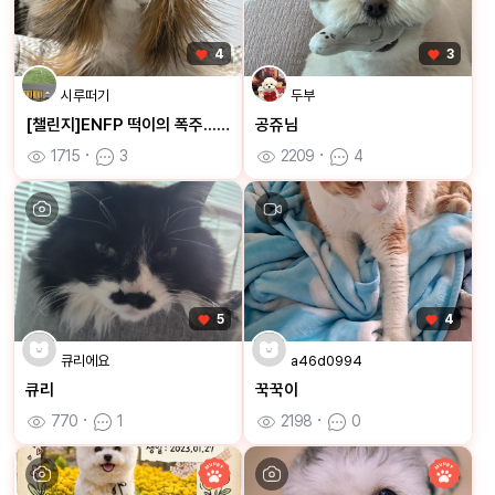
4
3
시루떠기
두부
[챌린지]ENFP 떡이의 폭주...🐶
공쥬님
1715
ㆍ
3
2209
ㆍ
4
5
4
큐리에요
a46d0994
큐리
꾹꾹이
770
ㆍ
1
2198
ㆍ
0