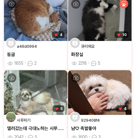
4
10
a46d0994
큐리에요
동글
화장실
1855
ㆍ
2
2218
ㆍ
5
5
4
시루떠기
929408f4
델러갔는데 극대노하는 시루...😜
냠♡ 족발좋아
2042
ㆍ
5
1600
ㆍ
3