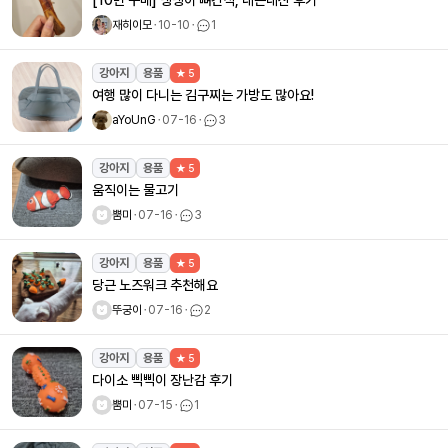
[10번 구매] 댕댕이 뼈간식, 내돈내산 후기
재히이모
ㆍ
10-10
ㆍ
1
강아지
용품
★ 5
여행 많이 다니는 김구찌는 가방도 많아요!
aYoUnG
ㆍ
07-16
ㆍ
3
강아지
용품
★ 5
움직이는 물고기
뿜미
ㆍ
07-16
ㆍ
3
강아지
용품
★ 5
당근 노즈워크 추천해요
뚜궁이
ㆍ
07-16
ㆍ
2
강아지
용품
★ 5
다이소 삑삑이 장난감 후기
뿜미
ㆍ
07-15
ㆍ
1