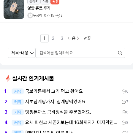
강아지
식품
★ 5
영양 츄르 후기
뚜궁이
ㆍ
07-15
ㆍ
2
1
2
3
다음
맨끝
실시간 인기게시물
국보가든에서 고기 먹고 왔어요
1
커뮤
6
서초삼계탕가서 삼계탕먹었어요
2
커뮤
7
댓짱돈까스 콤비정식을 주문했어요.
3
커뮤
6
요새 파친코 시즌2 보는데 16화까지가 마지막인데 후반부까지 봤어요
4
커뮤
8
[챌린지] 쑝이의 여름 피서
5
펫플
1