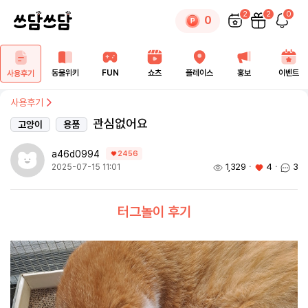
2
2
0
0
동물위키
FUN
쇼츠
플레이스
홍보
이벤트
사용후기
사용후기
관심없어요
고양이
용품
a46d0994
2456
1,329
ㆍ
4
ㆍ
3
2025-07-15 11:01
터그놀이 후기