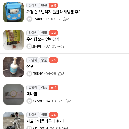
강아지
펜션
★ 5
가평 먼스빌리지 풀빌라 재방문 후기
954a0912
ㆍ
07-12
ㆍ
2
강아지
식품
★ 3
우리집 뽀찌 연어간식
뽀찌아빠
ㆍ
07-05
ㆍ
2
고양이
용품
★ 5
샴푸
큐리에요
ㆍ
04-28
ㆍ
3
고양이
식품
★ 4
미니캔
a46d0994
ㆍ
04-26
ㆍ
2
강아지
식품
★ 5
사료 닥터클라우더 후기!
91150914
ㆍ
04-01
ㆍ
4