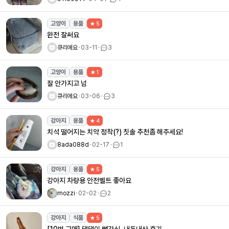
고양이
용품
★ 5
완전 잘써요
큐리에요
ㆍ
03-11
ㆍ
3
고양이
용품
★ 1
잘 안가지고 넘
큐리에요
ㆍ
03-06
ㆍ
3
강아지
용품
★ 4
치석 떨어지는 치약 정착(?) 칫솔 추천좀 해주세요!
8ada088d
ㆍ
02-17
ㆍ
1
강아지
용품
★ 5
강아지 차량용 안전벨트 좋아요
mozzi
ㆍ
02-02
ㆍ
2
강아지
식품
★ 5