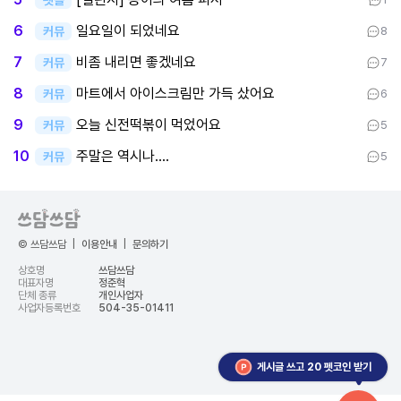
일요일이 되었네요
6
커뮤
8
비좀 내리면 좋겠네요
7
커뮤
7
마트에서 아이스크림만 가득 샀어요
8
커뮤
6
오늘 신전떡볶이 먹었어요
9
커뮤
5
주말은 역시나....
10
커뮤
5
© 쓰담쓰담
|
이용안내
|
문의하기
상호명
쓰담쓰담
대표자명
정준혁
단체 종류
개인사업자
사업자등록번호
504-35-01411
게시글 쓰고 20 펫코인 받기