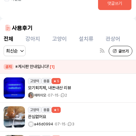
댓글쓰기
사용후기
전체
강아지
고양이
설치류
관상어
※게시판 안내입니다!
[1]
공지
고양이
용품
★ 5
모기퇴치제, 내돈내산 리뷰
재히이모
ㆍ
07-15
ㆍ
2
고양이
용품
★ 1
관심없어요
a46d0994
ㆍ
07-15
ㆍ
3