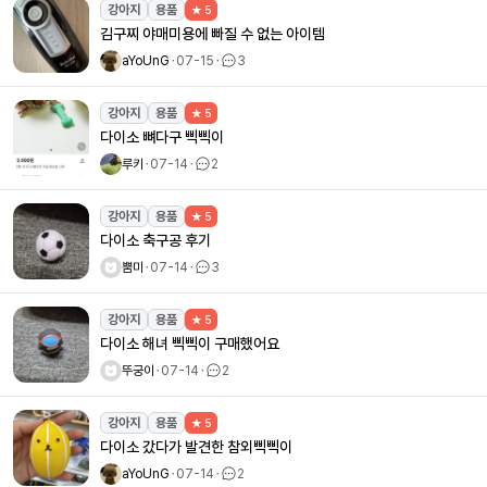
강아지
용품
★ 5
김구찌 야매미용에 빠질 수 없는 아이템
aYoUnG
ㆍ
07-15
ㆍ
3
강아지
용품
★ 5
다이소 뼈다구 삑삑이
루키
ㆍ
07-14
ㆍ
2
강아지
용품
★ 5
다이소 축구공 후기
뿜미
ㆍ
07-14
ㆍ
3
강아지
용품
★ 5
다이소 해녀 삑삑이 구매했어요
뚜궁이
ㆍ
07-14
ㆍ
2
강아지
용품
★ 5
다이소 갔다가 발견한 참외삑삑이
aYoUnG
ㆍ
07-14
ㆍ
2