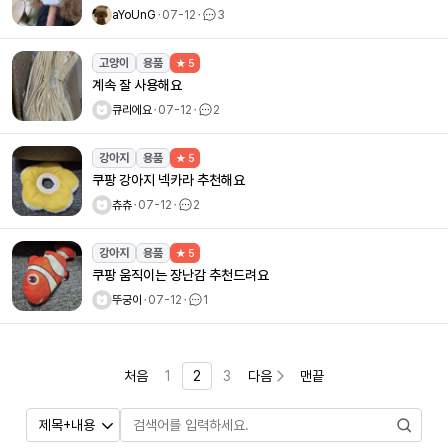
aYoUnG
ㆍ
07-12
ㆍ
3
고양이
용품
★ 5
계속 잘 사용해요
큐리에요
ㆍ
07-12
ㆍ
2
강아지
용품
★ 5
쿠팡 강아지 넥카라 추천해요
츄츄
ㆍ
07-12
ㆍ
2
강아지
용품
★ 5
쿠팡 움직이는 장난감 추천드려요
뚜궁이
ㆍ
07-12
ㆍ
1
처음
1
2
3
다음
맨끝