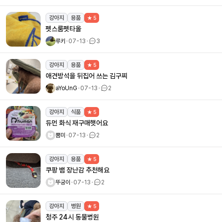
강아지
용품
★ 5
펫스룸펫타올
루키
ㆍ
07-13
ㆍ
3
강아지
용품
★ 5
애견방석을 뒤집어 쓰는 김구찌
aYoUnG
ㆍ
07-13
ㆍ
2
강아지
식품
★ 5
듀먼 화식 재구매햇어요
뿜미
ㆍ
07-13
ㆍ
2
강아지
용품
★ 5
쿠팡 뱀 장난감 추천해요
뚜궁이
ㆍ
07-13
ㆍ
2
강아지
병원
★ 5
청주 24시 동물병원