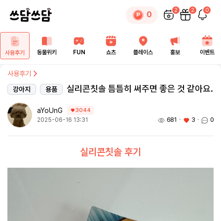
2
2
0
0
동물위키
FUN
쇼츠
플레이스
홍보
이벤트
사용후기
사용후기
실리콘칫솔 틈틈히 써주면 좋은 것 같아요.
강아지
용품
aYoUnG
3044
681
ㆍ
3
ㆍ
0
2025-06-16 13:31
실리콘칫솔 후기