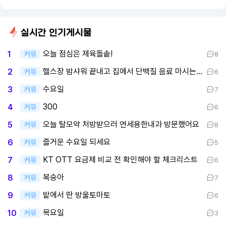
실시간 인기게시물
오늘 점심은 제육돌솥!
1
커뮤
8
헬스장 밤샤워 끝내고 집에서 단백질 음료 마시는 중이요
2
커뮤
6
수요일
3
커뮤
7
300
4
커뮤
6
오늘 탈모약 처방받으러 연세용한내과 방문했어요
5
커뮤
8
즐거운 수요일 되세요
6
커뮤
5
KT OTT 요금제 비교 전 확인해야 할 체크리스트
7
커뮤
6
복숭아
8
커뮤
7
밭에서 딴 방울토마토
9
커뮤
6
목요일
10
커뮤
3