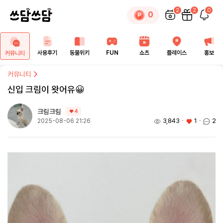
2
2
0
0
사용후기
동물위키
FUN
쇼츠
플레이스
홍보
커뮤니티
커뮤니티
신입 크림이 왓어유😀
크림크림
4
3,843
ㆍ
1
ㆍ
2
2025-08-06 21:26