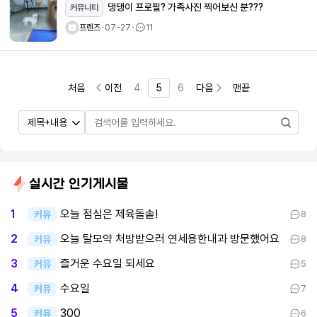
댕댕이 프로필? 가족사진 찍어보신 분???
커뮤니티
프렌즈
ㆍ
07-27
ㆍ
11
처음
이전
4
5
6
다음
맨끝
실시간 인기게시물
오늘 점심은 제육돌솥!
1
커뮤
8
오늘 탈모약 처방받으러 연세용한내과 방문했어요
2
커뮤
8
즐거운 수요일 되세요
3
커뮤
5
수요일
4
커뮤
7
300
5
커뮤
6