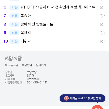
KT OTT 요금제 비교 전 확인해야 할 체크리스트
6
커뮤
6
복숭아
7
커뮤
7
밭에서 딴 방울토마토
8
커뮤
6
목요일
9
커뮤
3
더워요
10
커뮤
3
© 쓰담쓰담
|
이용안내
|
문의하기
상호명
쓰담쓰담
대표자명
정준혁
단체 종류
개인사업자
사업자등록번호
504-35-01411
게시글 쓰고 30 펫코인 받기