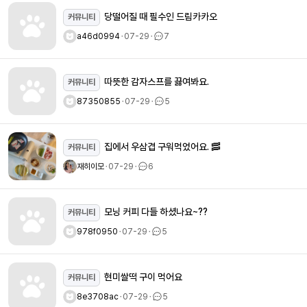
당떨어질 때 필수인 드림카카오
커뮤니티
a46d0994
ㆍ
07-29
ㆍ
7
따뜻한 감자스프를 끓여봐요.
커뮤니티
87350855
ㆍ
07-29
ㆍ
5
집에서 우삼겹 구워먹었어요. 🥓
커뮤니티
재히이모
ㆍ
07-29
ㆍ
6
모닝 커피 다들 하셨나요~??
커뮤니티
978f0950
ㆍ
07-29
ㆍ
5
현미쌀떡 구이 먹어요
커뮤니티
8e3708ac
ㆍ
07-29
ㆍ
5