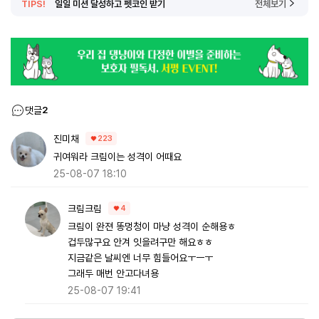
TIPS!
일일 미션 달성하고 펫코인 받기
전체보기
댓글
2
진미채
223
귀여워라 크림이는 성격이 어때요
25-08-07 18:10
크림크림
4
크림이 완젼 똥멍청이 마냥 성격이 순해용ㅎ
겁두많구요 안겨 잇을려구만 해요ㅎㅎ
지금같은 날씨엔 너무 힘들어요ㅜㅡㅜ
그래두 매번 안고다녀용
25-08-07 19:41