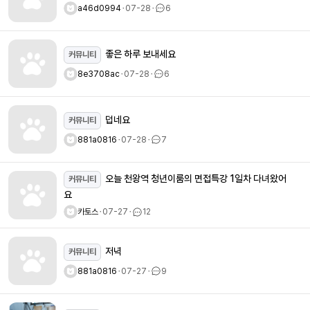
a46d0994
ㆍ
07-28
ㆍ
6
좋은 하루 보내세요
커뮤니티
8e3708ac
ㆍ
07-28
ㆍ
6
덥네요
커뮤니티
881a0816
ㆍ
07-28
ㆍ
7
오늘 천왕역 청년이룸의 면접특강 1일차 다녀왔어
커뮤니티
요
카토스
ㆍ
07-27
ㆍ
12
저녁
커뮤니티
881a0816
ㆍ
07-27
ㆍ
9