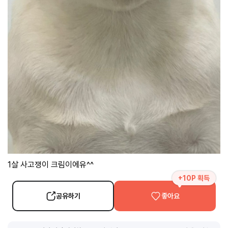
1살 사고쟁이 크림이에유^^
+10P 획득
공유하기
좋아요