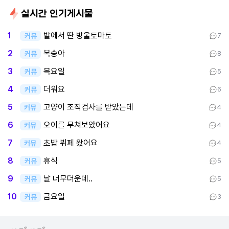
실시간 인기게시물
밭에서 딴 방울토마토
1
커뮤
7
복숭아
2
커뮤
8
목요일
3
커뮤
5
더워요
4
커뮤
6
고양이 조직검사를 받았는데
5
커뮤
4
오이를 무쳐보았어요
6
커뮤
4
초밥 뷔페 왔어요
7
커뮤
4
휴식
8
커뮤
5
날 너무더운데..
9
커뮤
5
금요일
10
커뮤
3