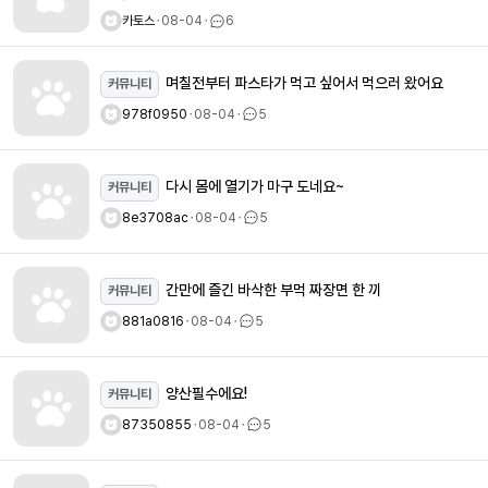
카토스
ㆍ
08-04
ㆍ
6
며칠전부터 파스타가 먹고 싶어서 먹으러 왔어요
커뮤니티
978f0950
ㆍ
08-04
ㆍ
5
다시 몸에 열기가 마구 도네요~
커뮤니티
8e3708ac
ㆍ
08-04
ㆍ
5
간만에 즐긴 바삭한 부먹 짜장면 한 끼
커뮤니티
881a0816
ㆍ
08-04
ㆍ
5
양산필수에요!
커뮤니티
87350855
ㆍ
08-04
ㆍ
5