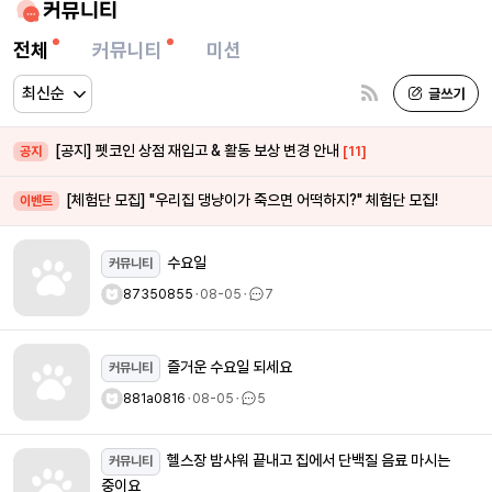
커뮤니티
전체
커뮤니티
미션
[공지] 펫코인 상점 재입고 & 활동 보상 변경 안내
[11]
공지
[체험단 모집] "우리집 댕냥이가 죽으면 어떡하지?" 체험단 모집!
이벤트
수요일
커뮤니티
87350855
ㆍ
08-05
ㆍ
7
즐거운 수요일 되세요
커뮤니티
881a0816
ㆍ
08-05
ㆍ
5
헬스장 밤샤워 끝내고 집에서 단백질 음료 마시는
커뮤니티
중이요