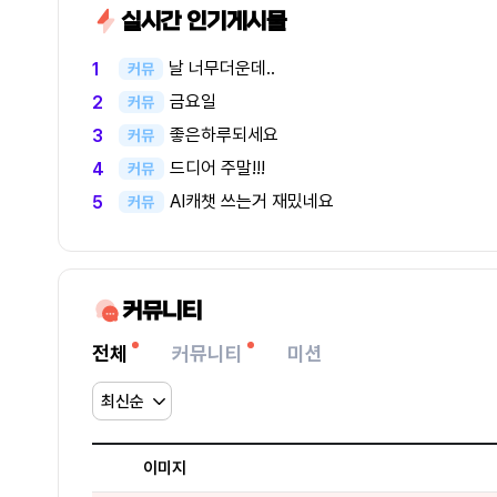
실시간 인기게시물
날 너무더운데..
1
커뮤
금요일
2
커뮤
좋은하루되세요
3
커뮤
드디어 주말!!!
4
커뮤
AI캐챗 쓰는거 재밌네요
5
커뮤
커뮤니티
전체
커뮤니티
미션
이미지