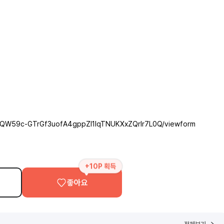
_N-QW59c-GTrGf3uofA4gppZI1IqTNUKXxZQrIr7L0Q/viewform
+10P 획득
좋아요