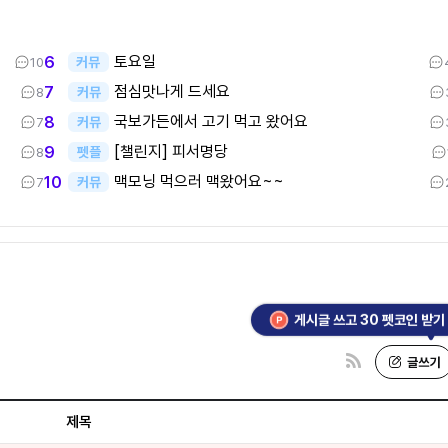
토요일
6
커뮤
10
점심맛나게 드세요
7
커뮤
8
국보가든에서 고기 먹고 왔어요
8
커뮤
7
[챌린지] 피서명당
9
펫플
8
맥모닝 먹으러 맥왔어요~~
10
커뮤
7
게시글 쓰고 30 펫코인 받기
제목