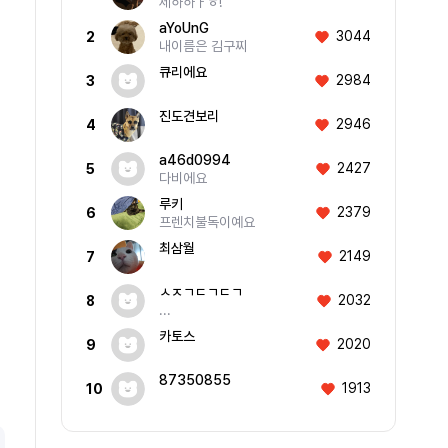
제하하ㅏㅎ!
aYoUnG
3044
2
내이름은 김구찌
큐리에요
2984
3
진도견보리
2946
4
a46d0994
2427
5
다비에요
루키
2379
6
프렌치불독이예요
최삼월
2149
7
ㅅㅈㄱㄷㄱㄷㄱ
2032
8
...
카토스
2020
9
87350855
1913
10