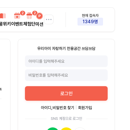
2
2
현재 접속자
1349명
물위키
이벤트
체험단
미션
우리아이 자랑하기 전용공간 쓰담쓰담
4
로그인
아이디,비밀번호 찾기
|
회원가입
SNS 계정으로 로그인