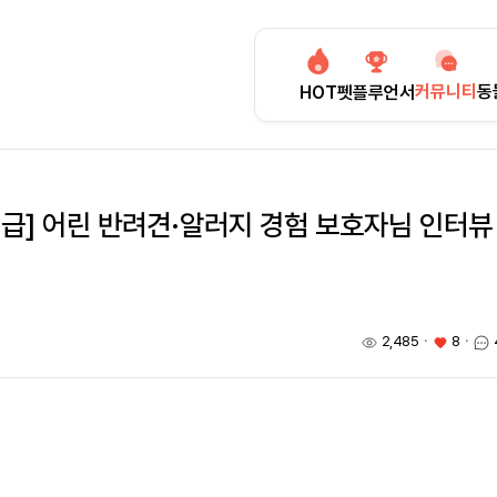
커뮤니티
동
HOT
펫플루언서
지급] 어린 반려견·알러지 경험 보호자님 인터뷰
2,485
ㆍ
8
ㆍ