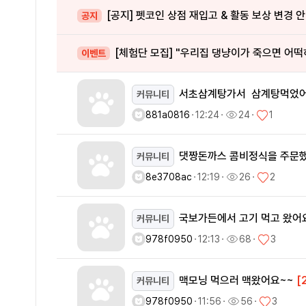
[공지] 펫코인 상점 재입고 & 활동 보상 변경 
공지
[체험단 모집] "우리집 댕냥이가 죽으면 어떡
이벤트
서초삼계탕가서 삼계탕먹었
커뮤니티
881a0816
ㆍ
12:24
ㆍ
24
ㆍ
1
댓짱돈까스 콤비정식을 주문
커뮤니티
8e3708ac
ㆍ
12:19
ㆍ
26
ㆍ
2
국보가든에서 고기 먹고 왔어
커뮤니티
978f0950
ㆍ
12:13
ㆍ
68
ㆍ
3
맥모닝 먹으러 맥왔어요~~
[
커뮤니티
978f0950
ㆍ
11:56
ㆍ
56
ㆍ
3