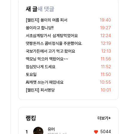
새 글
새 댓글
[챌린지] 쑝이의 여름 피서
19:40
쑝이라고 합니당!!
19:27
서초삼계탕가서 삼계탕먹었어요
12:24
댓짱돈까스 콤비정식을 주문했어요.
12:19
국보가든에서 고기 먹고 왔어요
12:13
맥모닝 먹으러 맥왔어요~~
11:56
점심맛나게 드세요
11:52
토요일
11:50
AI캐챗 쓰는거 재밌네요
10:55
[챌린지] 피서명당
10:01
랭킹
더보기+
유머
5044
1