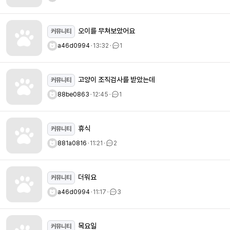
오이를 무쳐보았어요
커뮤니티
a46d0994
ㆍ
13:32
ㆍ
1
고양이 조직검사를 받았는데
커뮤니티
88be0863
ㆍ
12:45
ㆍ
1
휴식
커뮤니티
881a0816
ㆍ
11:21
ㆍ
2
더워요
커뮤니티
a46d0994
ㆍ
11:17
ㆍ
3
목요일
커뮤니티