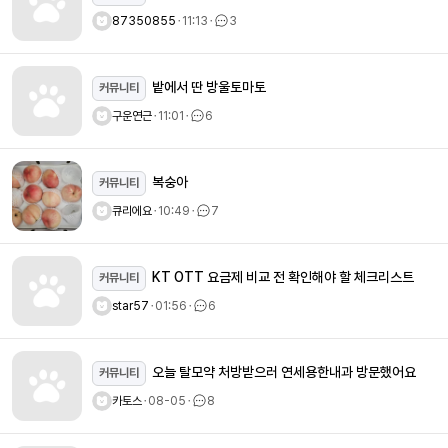
87350855
ㆍ
11:13
ㆍ
3
밭에서 딴 방울토마토
커뮤니티
구운연근
ㆍ
11:01
ㆍ
6
복숭아
커뮤니티
큐리에요
ㆍ
10:49
ㆍ
7
KT OTT 요금제 비교 전 확인해야 할 체크리스트
커뮤니티
star57
ㆍ
01:56
ㆍ
6
오늘 탈모약 처방받으러 연세용한내과 방문했어요
커뮤니티
카토스
ㆍ
08-05
ㆍ
8