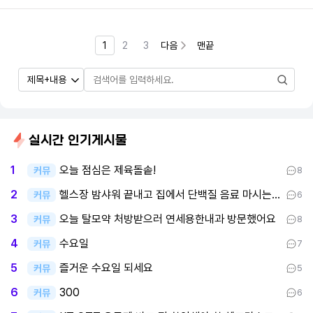
1
2
3
다음
맨끝
실시간 인기게시물
오늘 점심은 제육돌솥!
1
커뮤
8
헬스장 밤샤워 끝내고 집에서 단백질 음료 마시는 중이요
2
커뮤
6
오늘 탈모약 처방받으러 연세용한내과 방문했어요
3
커뮤
8
수요일
4
커뮤
7
즐거운 수요일 되세요
5
커뮤
5
300
6
커뮤
6