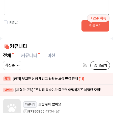
+25P 획득
비밀글
댓글쓰기
커뮤니티
전체
커뮤니티
미션
[공지] 펫코인 상점 재입고 & 활동 보상 변경 안내
[11]
공지
[체험단 모집] "우리집 댕냥이가 죽으면 어떡하지?" 체험단 모집!
이벤트
초밥 뷔페 왔어요
커뮤니티
87350855
ㆍ
13:34
ㆍ
1