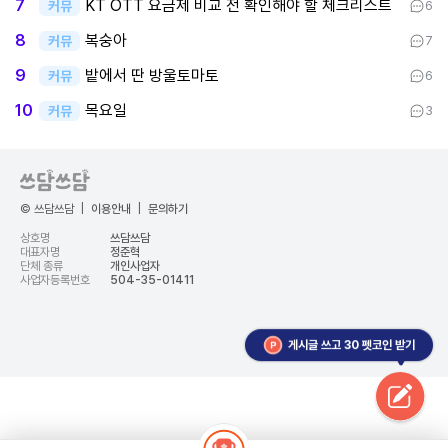
KT OTT 요금제 비교 전 확인해야 할 체크리스트
7
커뮤
6
복숭아
8
커뮤
7
밭에서 딴 방울토마토
9
커뮤
6
목요일
10
커뮤
3
© 쓰담쓰담
|
이용안내
|
문의하기
상호명
쓰담쓰담
대표자명
정준혁
단체 종류
개인사업자
사업자등록번호
504-35-01411
게시글 쓰고 30 펫코인 받기
google-site-