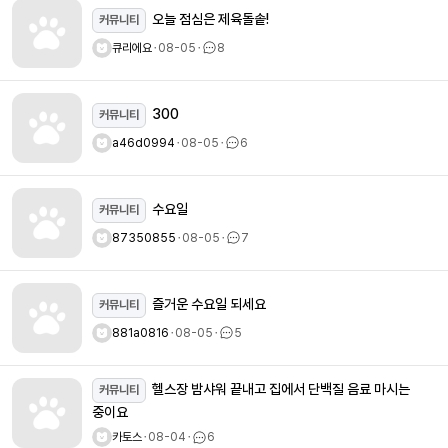
오늘 점심은 제육돌솥!
커뮤니티
큐리에요
ㆍ
08-05
ㆍ
8
300
커뮤니티
a46d0994
ㆍ
08-05
ㆍ
6
수요일
커뮤니티
87350855
ㆍ
08-05
ㆍ
7
즐거운 수요일 되세요
커뮤니티
881a0816
ㆍ
08-05
ㆍ
5
헬스장 밤샤워 끝내고 집에서 단백질 음료 마시는
커뮤니티
중이요
카토스
ㆍ
08-04
ㆍ
6