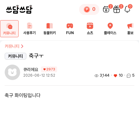
2
2
0
0
사용후기
동물위키
FUN
쇼츠
플레이스
홍보
커뮤니티
커뮤니티
축구ㅜ
커뮤니티
큐리에요
2973
3,144
ㆍ
10
ㆍ
5
2026-06-12 12:52
축구 화이팅입니다