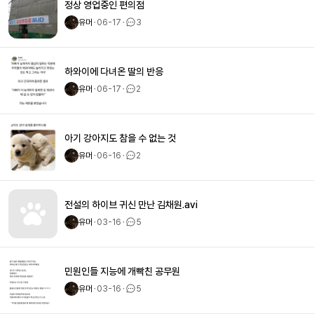
정상 영업중인 편의점
유머
ㆍ
06-17
ㆍ
3
하와이에 다녀온 딸의 반응
유머
ㆍ
06-17
ㆍ
2
아기 강아지도 참을 수 없는 것
유머
ㆍ
06-16
ㆍ
2
전설의 하이브 귀신 만난 김채원.avi
유머
ㆍ
03-16
ㆍ
5
민원인들 지능에 개빡친 공무원
유머
ㆍ
03-16
ㆍ
5