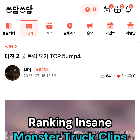
2
2
0
0
동물위키
쇼츠
플레이스
홍보
이벤트
체험단
FUN
FUN
미친 괴물 트럭 묘기 TOP 5..mp4
유머
5052
841
ㆍ
1
ㆍ
0
2025-07-16 12:56