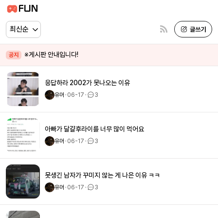
FUN
※게시판 안내입니다!
공지
응답하라 2002가 못나오는 이유
유머
ㆍ
06-17
ㆍ
3
아빠가 달걀후라이를 너무 많이 먹어요
유머
ㆍ
06-17
ㆍ
3
못생긴 남자가 꾸미지 않는 게 나은 이유 ㅋㅋ
유머
ㆍ
06-17
ㆍ
3