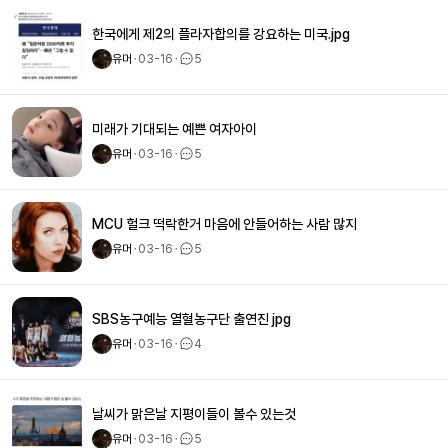
한국에게 제2의 플라자합의를 강요하는 미국.jpg
유머
ㆍ
03-16
ㆍ
5
미래가 기대되는 예쁜 여자아이
유머
ㆍ
03-16
ㆍ
5
MCU 헐크 떡락한거 마음에 안들어하는 사람 많지
유머
ㆍ
03-16
ㆍ
5
SBS농구예능 열혈농구단 출연진 jpg
유머
ㆍ
03-16
ㆍ
4
날씨가 맑은날 지평이들이 볼수 있는것
유머
ㆍ
03-16
ㆍ
5