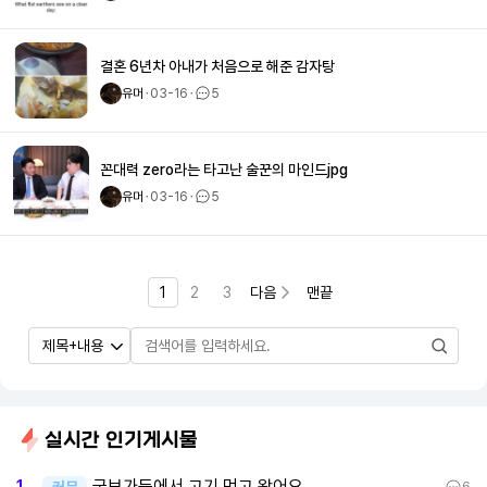
결혼 6년차 아내가 처음으로 해준 감자탕
유머
ㆍ
03-16
ㆍ
5
꼰대력 zero라는 타고난 술꾼의 마인드jpg
유머
ㆍ
03-16
ㆍ
5
1
2
3
다음
맨끝
실시간 인기게시물
국보가든에서 고기 먹고 왔어요
1
커뮤
6