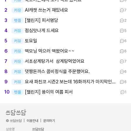
AI캐챗 쓰는거 재밌네요
2
커뮤
7
[챌린지] 피서명당
3
펫플
2
점심맛나게 드세요
4
커뮤
5
토요일
5
커뮤
6
맥모닝 먹으러 맥왔어요~~
6
커뮤
6
서초삼계탕가서 삼계탕먹었어요
7
커뮤
7
댓짱돈까스 콤비정식을 주문했어요.
8
커뮤
6
요새 파친코 시즌2 보는데 16화까지가 마지막인데 후반부까지 봤어요
9
커뮤
6
[챌린지] 쑝이의 여름 피서
10
펫플
1
© 쓰담쓰담
|
이용안내
|
문의하기
상호명
쓰담쓰담