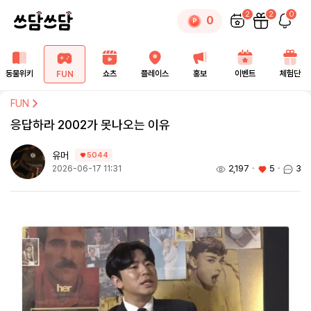
2
2
0
0
동물위키
쇼츠
플레이스
홍보
이벤트
체험단
FUN
FUN
응답하라 2002가 못나오는 이유
유머
5044
2,197
ㆍ
5
ㆍ
3
2026-06-17 11:31