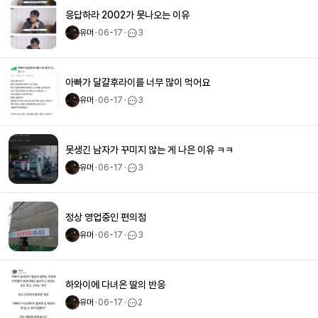
응답하라 2002가 못나오는 이유
유머
ㆍ
06-17
ㆍ
3
아빠가 달걀후라이를 너무 많이 먹어요
유머
ㆍ
06-17
ㆍ
3
못생긴 남자가 꾸미지 않는 게 나은 이유 ㅋㅋ
유머
ㆍ
06-17
ㆍ
3
정상 영업중인 편의점
유머
ㆍ
06-17
ㆍ
3
하와이에 다녀온 딸의 반응
유머
ㆍ
06-17
ㆍ
2