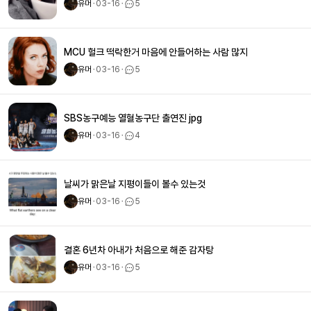
유머
ㆍ
03-16
ㆍ
5
MCU 헐크 떡락한거 마음에 안들어하는 사람 많지
유머
ㆍ
03-16
ㆍ
5
SBS농구예능 열혈농구단 출연진 jpg
유머
ㆍ
03-16
ㆍ
4
날씨가 맑은날 지평이들이 볼수 있는것
유머
ㆍ
03-16
ㆍ
5
결혼 6년차 아내가 처음으로 해준 감자탕
유머
ㆍ
03-16
ㆍ
5