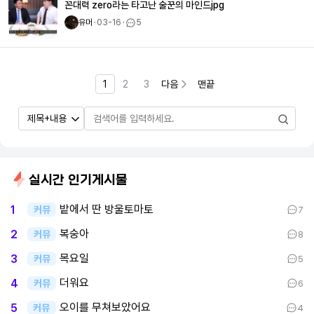
꼰대력 zero라는 타고난 술꾼의 마인드jpg
유머
ㆍ
03-16
ㆍ
5
1
2
3
다음
맨끝
실시간 인기게시물
밭에서 딴 방울토마토
1
커뮤
7
복숭아
2
커뮤
8
목요일
3
커뮤
5
더워요
4
커뮤
6
오이를 무쳐보았어요
5
커뮤
4