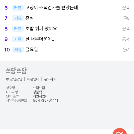
고양이 조직검사를 받았는데
6
커뮤
4
휴식
7
커뮤
5
초밥 뷔페 왔어요
8
커뮤
4
날 너무더운데..
9
커뮤
4
금요일
10
커뮤
3
© 쓰담쓰담
|
이용안내
|
문의하기
상호명
쓰담쓰담
대표자명
정준혁
단체 종류
개인사업자
사업자등록번호
504-35-01411