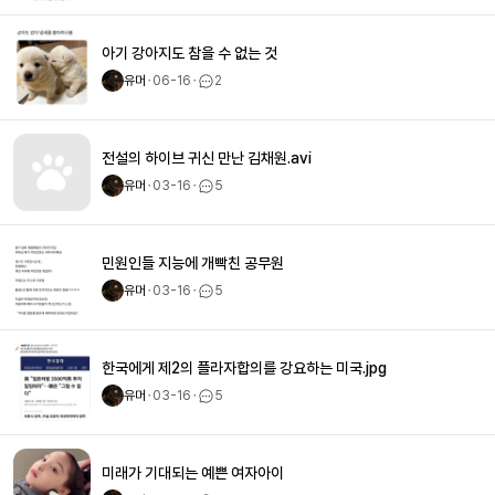
아기 강아지도 참을 수 없는 것
유머
ㆍ
06-16
ㆍ
2
전설의 하이브 귀신 만난 김채원.avi
유머
ㆍ
03-16
ㆍ
5
민원인들 지능에 개빡친 공무원
유머
ㆍ
03-16
ㆍ
5
한국에게 제2의 플라자합의를 강요하는 미국.jpg
유머
ㆍ
03-16
ㆍ
5
미래가 기대되는 예쁜 여자아이