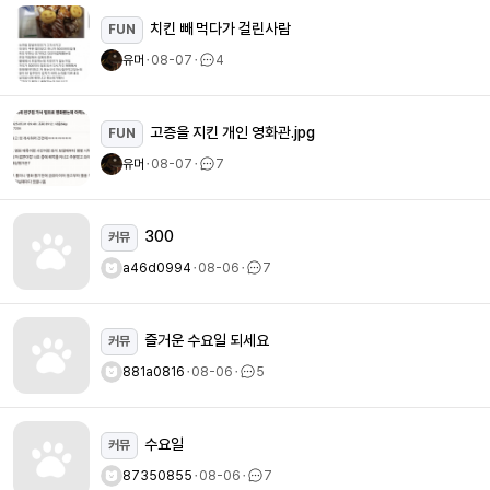
치킨 빼 먹다가 걸린사람
FUN
유머
ㆍ
08-07
ㆍ
4
고증을 지킨 개인 영화관.jpg
FUN
유머
ㆍ
08-07
ㆍ
7
300
커뮤
a46d0994
ㆍ
08-06
ㆍ
7
즐거운 수요일 되세요
커뮤
881a0816
ㆍ
08-06
ㆍ
5
수요일
커뮤
87350855
ㆍ
08-06
ㆍ
7