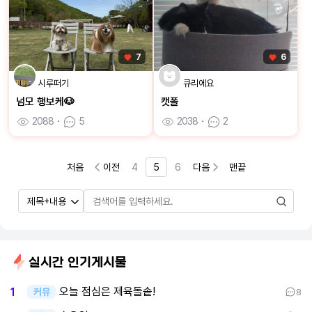
7
6
시루떠기
큐리에요
넘모 행보케🐶
캣폴
2088
ㆍ
5
2038
ㆍ
2
처음
이전
4
5
6
다음
맨끝
실시간 인기게시물
오늘 점심은 제육돌솥!
1
커뮤
8