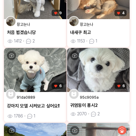
9
4
장고눈나
장고눈나
처음 뵙겠습니당
내새쿠 최고
1412
ㆍ
2
1153
ㆍ
1
6
6
91da0889
95c9095a
귀염둥이 홍시2
강아지 모델 시켜보고 싶어요❗️
2070
ㆍ
2
1786
ㆍ
1