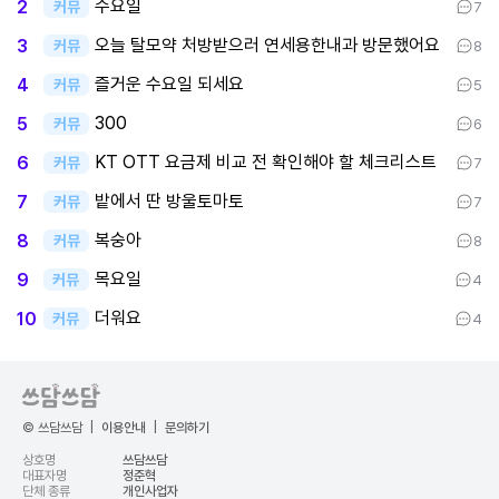
수요일
2
커뮤
7
오늘 탈모약 처방받으러 연세용한내과 방문했어요
3
커뮤
8
즐거운 수요일 되세요
4
커뮤
5
300
5
커뮤
6
KT OTT 요금제 비교 전 확인해야 할 체크리스트
6
커뮤
7
밭에서 딴 방울토마토
7
커뮤
7
복숭아
8
커뮤
8
목요일
9
커뮤
4
더워요
10
커뮤
4
© 쓰담쓰담
|
이용안내
|
문의하기
상호명
쓰담쓰담
대표자명
정준혁
단체 종류
개인사업자