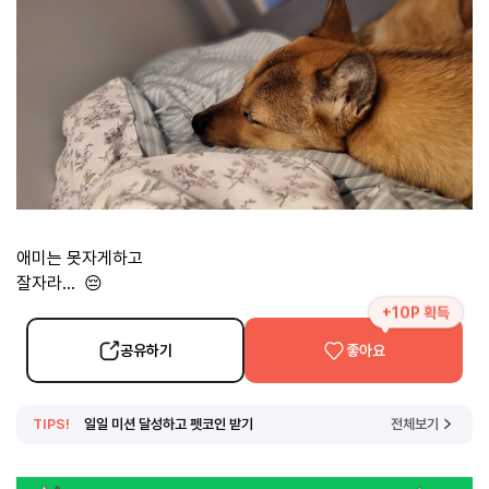
애미는 못자게하고
잘자라... 😔
+10P 획득
공유하기
좋아요
TIPS!
일일 미션 달성하고 펫코인 받기
전체보기