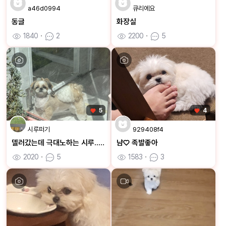
a46d0994
큐리에요
동글
화장실
1840
ㆍ
2
2200
ㆍ
5
5
4
시루떠기
929408f4
델러갔는데 극대노하는 시루...😜
냠♡ 족발좋아
2020
ㆍ
5
1583
ㆍ
3