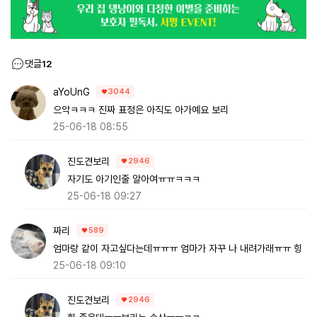
댓글
12
aYoUnG
3044
으악ㅋㅋㅋ 진짜 표정은 아직도 아가예요 보리
25-06-18 08:55
진도견보리
2946
자기도 아기인줄 알아여ㅠㅠㅋㅋㅋ
25-06-18 09:27
짜리
589
엄마랑 같이 자고싶다는데ㅠㅠㅠ 엄마가 자꾸 나 내려가래ㅠㅠ 힝
25-06-18 09:10
진도견보리
2946