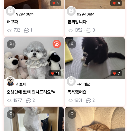
3
4
929408f4
929408f4
배고파
팥찌입니다
732
ㆍ
1
1352
ㆍ
3
11
7
최뽀삐
큐리에요
오랫만에 뽀삐 인사드려요🐾
목욕했어요
1977
ㆍ
2
1951
ㆍ
2