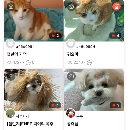
2
4
a46d0994
a46d0994
첫날의 기억
귀요미
1727
ㆍ
0
2040
ㆍ
1
4
3
시루떠기
두부
[챌린지]ENFP 떡이의 폭주...🐶
공쥬님