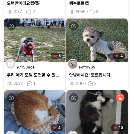
오랜만이에요😊👋
행복토르😊
2137
ㆍ
2
2055
ㆍ
3
5
4
971508ce
a4ff0969
우리 애기 모델 도전할 수 있을까요~?? 많관부!!
안녕하세요! 토르입니다
2037
ㆍ
1
2116
ㆍ
3
4
10