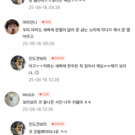
힝 좁은데ㅠㅠ보리는 속상ㅠㅠㅋㅋ
25-06-18 09:28
마리언니
138
우리 마리도 새벽에 문열어 달라 문 긁는 소리에 자다가 깨서 문 열
어주고
25-06-18 09:56
진도견보리
2946
아고ㅜㅜ저희는 새벽에 한두번 꼭 짖어서 깨요ㅠㅠ뭐가 보이
나..🙄
25-06-18 10:39
mozzi
729
보리보리 코 잘나온 사진 너무 귀욥따 ㅎㅎ
25-06-18 13:39
진도견보리
2946
코 모델해야되나유 ㅋㅋ