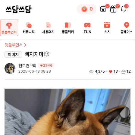
2
2
0
0
커뮤니티
사용후기
동물위키
FUN
쇼츠
플레이스
펫플루언서
펫플루언서
삐지지마🙄
이미지
진도견보리
2946
4,375
ㆍ
13
ㆍ
12
2025-06-18 08:28