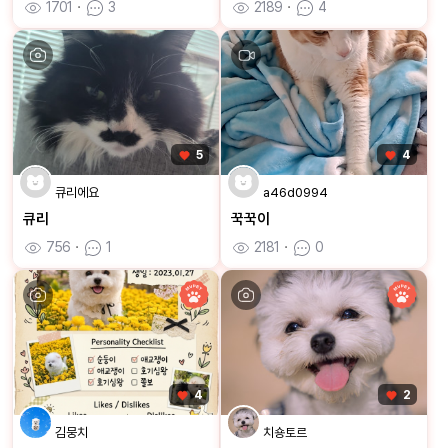
1701
ㆍ
3
2189
ㆍ
4
5
4
큐리에요
a46d0994
큐리
꾹꾹이
756
ㆍ
1
2181
ㆍ
0
4
2
김뭉치
치숑토르